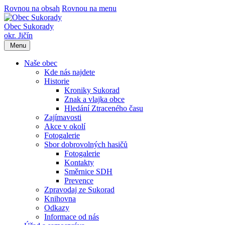
Rovnou na obsah
Rovnou na menu
Obec Sukorady
okr. Jičín
Menu
Naše obec
Kde nás najdete
Historie
Kroniky Sukorad
Znak a vlajka obce
Hledání Ztraceného času
Zajímavosti
Akce v okolí
Fotogalerie
Sbor dobrovolných hasičů
Fotogalerie
Kontakty
Směrnice SDH
Prevence
Zpravodaj ze Sukorad
Knihovna
Odkazy
Informace od nás