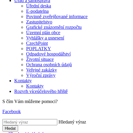
Úřad a samospráva
Úřední deska
E-podatelna
Povinně zveřejňované informace
Zastupitelstvo
Grafické znázornění rozpočtu
Územní plán obce
Vyhlášky a usnesení
CzechPoint
POPLATKY
Odpadové hospodářství
Životní situace
Ochrana osobních údajů
Veřejné zakázky
Výroční zprávy
Kontakty
Kontakty
Rozvrh víceúčelového hřiště
S čím Vám můžeme pomoci?
Facebook
Hledaný výraz
Hledat