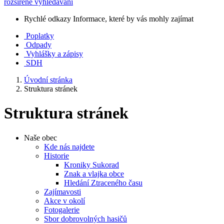
rozšířené vyhledávání
Rychlé odkazy
Informace, které by vás mohly zajímat
Poplatky
Odpady
Vyhlášky a zápisy
SDH
Úvodní stránka
Struktura stránek
Struktura stránek
Naše obec
Kde nás najdete
Historie
Kroniky Sukorad
Znak a vlajka obce
Hledání Ztraceného času
Zajímavosti
Akce v okolí
Fotogalerie
Sbor dobrovolných hasičů