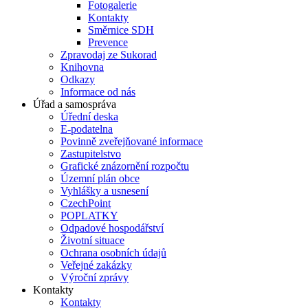
Fotogalerie
Kontakty
Směrnice SDH
Prevence
Zpravodaj ze Sukorad
Knihovna
Odkazy
Informace od nás
Úřad a samospráva
Úřední deska
E-podatelna
Povinně zveřejňované informace
Zastupitelstvo
Grafické znázornění rozpočtu
Územní plán obce
Vyhlášky a usnesení
CzechPoint
POPLATKY
Odpadové hospodářství
Životní situace
Ochrana osobních údajů
Veřejné zakázky
Výroční zprávy
Kontakty
Kontakty