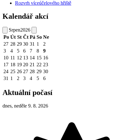
Rozvrh víceúčelového hřiště
Kalendář akcí
Srpen
2026
Po
Út
St
Čt
Pá
So
Ne
27
28
29
30
31
1
2
3
4
5
6
7
8
9
10
11
12
13
14
15
16
17
18
19
20
21
22
23
24
25
26
27
28
29
30
31
1
2
3
4
5
6
Aktuální počasí
dnes, neděle 9. 8. 2026