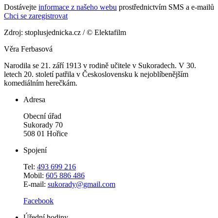
Dostávejte
informace z našeho webu
prostřednictvím SMS a e-mailů
Chci se zaregistrovat
Zdroj: stoplusjednicka.cz / © Elektafilm
Věra Ferbasová
Narodila se 21. září 1913 v rodině učitele v Sukoradech. V 30.
letech 20. století patřila v Československu k nejoblíbenějším
komediálním herečkám.
Adresa
Obecní úřad
Sukorady 70
508 01 Hořice
Spojení
Tel:
493 699 216
Mobil:
605 886 486
E-mail:
sukorady@gmail.com
Facebook
Úřední hodiny