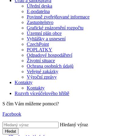
Úřad a samospráva
Úřední deska
E-podatelna
Povinně zveřejňované informace
Zastupitelstvo
Grafické znázornění rozpočtu
Územní plán obce
Vyhlášky a usnesení
CzechPoint
POPLATKY
Odpadové hospodářství
Životní situace
Ochrana osobních údajů
Veřejné zakázky
Výroční zprávy
Kontakty
Kontakty
Rozvrh víceúčelového hřiště
S čím Vám můžeme pomoci?
Facebook
Hledaný výraz
Hledat