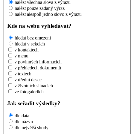
nalézt všechna slova z výrazu
nalézt pouze zadaný výraz
nalézt alespoň jedno slovo z výrazu
Kde na webu vyhledávat?
hledat bez omezení
hledat v sekcích
v kontaktech
v menu
v povinných informacích
v přehledech dokumentů
v textech
v úřední desce
v životních situacích
ve fotogaleriích
Jak seřadit výsledky?
dle data
dle názvu
dle největší shody