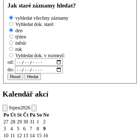
Jak staré záznamy hledat?
vyhledat všechny záznamy
Vyhledat dok. staré:
den
týden
měsíc
rok
Vyhledat dok. v rozmezí:
od:
do:
Reset
Hledat
Kalendář akcí
Srpen
2026
Po
Út
St
Čt
Pá
So
Ne
27
28
29
30
31
1
2
3
4
5
6
7
8
9
10
11
12
13
14
15
16