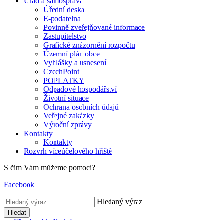
Úřad a samospráva
Úřední deska
E-podatelna
Povinně zveřejňované informace
Zastupitelstvo
Grafické znázornění rozpočtu
Územní plán obce
Vyhlášky a usnesení
CzechPoint
POPLATKY
Odpadové hospodářství
Životní situace
Ochrana osobních údajů
Veřejné zakázky
Výroční zprávy
Kontakty
Kontakty
Rozvrh víceúčelového hřiště
S čím Vám můžeme pomoci?
Facebook
Hledaný výraz
Hledat