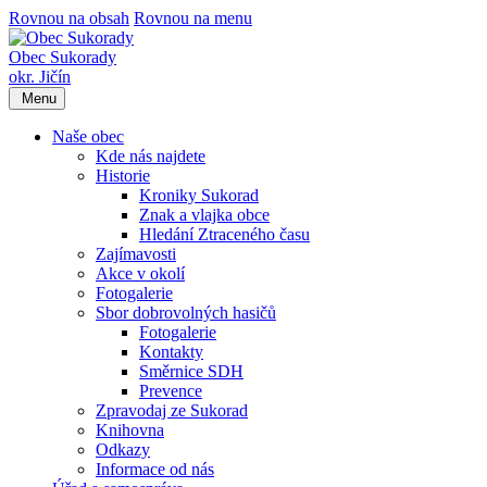
Rovnou na obsah
Rovnou na menu
Obec Sukorady
okr. Jičín
Menu
Naše obec
Kde nás najdete
Historie
Kroniky Sukorad
Znak a vlajka obce
Hledání Ztraceného času
Zajímavosti
Akce v okolí
Fotogalerie
Sbor dobrovolných hasičů
Fotogalerie
Kontakty
Směrnice SDH
Prevence
Zpravodaj ze Sukorad
Knihovna
Odkazy
Informace od nás