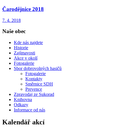
Čarodějnice 2018
7. 4. 2018
Naše obec
Kde nás najdete
Historie
Zajímavosti
Akce v okolí
Fotogalerie
Sbor dobrovolných hasičů
Fotogalerie
Kontakty
Směrnice SDH
Prevence
Zpravodaj ze Sukorad
Knihovna
Odkazy
Informace od nás
Kalendář akcí