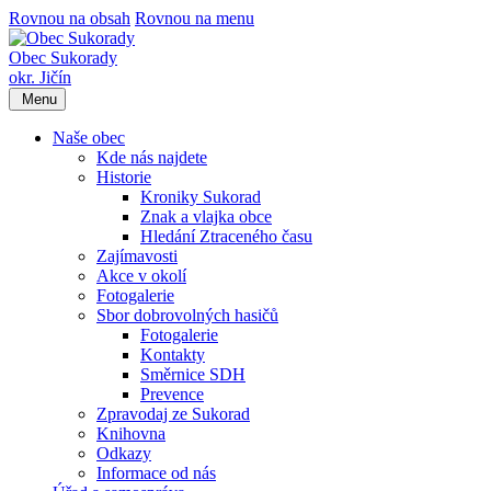
Rovnou na obsah
Rovnou na menu
Obec Sukorady
okr. Jičín
Menu
Naše obec
Kde nás najdete
Historie
Kroniky Sukorad
Znak a vlajka obce
Hledání Ztraceného času
Zajímavosti
Akce v okolí
Fotogalerie
Sbor dobrovolných hasičů
Fotogalerie
Kontakty
Směrnice SDH
Prevence
Zpravodaj ze Sukorad
Knihovna
Odkazy
Informace od nás