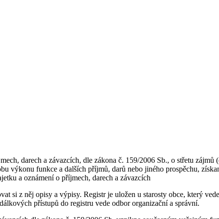
mech, darech a závazcích, dle zákona č. 159/2006 Sb., o střetu zájmů 
obu výkonu funkce a dalších příjmů, darů nebo jiného prospěchu, získ
jetku a oznámení o příjmech, darech a závazcích
at si z něj opisy a výpisy. Registr je uložen u starosty obce, který ved
 dálkových přístupů do registru vede odbor organizační a správní.