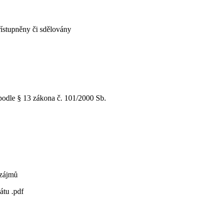
řístupněny či sdělovány
podle § 13 zákona č. 101/2000 Sb.
 zájmů
átu .pdf