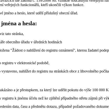
 závazcích dle zákona č. 159/2006 Sb. vznikne současným veřejným fun
í veřejných funkcionářů, kteří ukončili výkon funkce.
vé jméno a heslo, které udělí příslušný obecní úřad.
 jména a hesla:
iz tato stránka,
celáře obecního úřadu v úředních hodinách
ložena "Žádost o nahlížení do registru oznámení", kterou žadatel pode
o registru v elektronické podobě,
 vystaveno, nahlížet do registru na stránkách obce z libovolného počítač
e zakázáno a je přestupkem, za který lze udělit pokutu do výše 100 000 K
registru k jinému účelu než ke zjištění případného střetu zájmů při v
vedením data, času a předmětu dotazu, případně požadovaného dokume