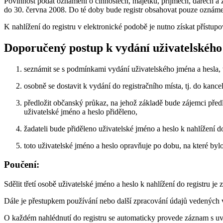
Povinnost podat oznámení o činnostech, majetku, příjmech, darech a
do 30. června 2008. Do té doby bude registr obsahovat pouze oznámen
K nahlížení do registru v elektronické podobě je nutno získat přístupo
Doporučený postup k vydání uživatelského
seznámit se s podmínkami vydání uživatelského jména a hesla, v
osobně se dostavit k vydání do registračního místa, tj. do kan
předložit občanský průkaz, na jehož základě bude zájemci před
uživatelské jméno a heslo přiděleno,
žadateli bude přiděleno uživatelské jméno a heslo k nahlížení d
toto uživatelské jméno a heslo opravňuje po dobu, na které bylo
Poučení:
Sdělit třetí osobě uživatelské jméno a heslo k nahlížení do registru j
Dále je přestupkem používání nebo další zpracování údajů vedených v 
O každém nahlédnutí do registru se automaticky provede záznam s u