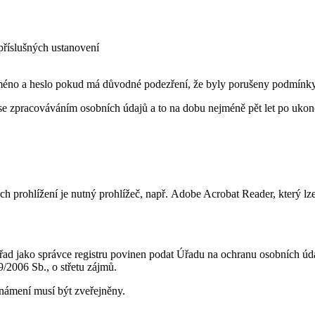
 příslušných ustanovení
 jméno a heslo pokud má důvodné podezření, že byly porušeny podmínky
 se zpracováváním osobních údajů a to na dobu nejméně pět let po ukon
 prohlížení je nutný prohlížeč, např. Adobe Acrobat Reader, který lze 
úřad jako správce registru povinen podat Úřadu na ochranu osobních ú
9/2006 Sb., o střetu zájmů.
známení musí být zveřejněny.