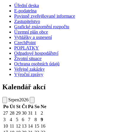
Úřední deska
E-podatelna
Povinně zveřejňované informace
Zastupitelstvo
Grafické znázornění rozpočtu
Územní plán obce
Vyhlášky a usnesení
CzechPoint
POPLATKY
Odpadové hospodářství
Životní situace
Ochrana osobních údajů
Veřejné zakázky
Výroční zprávy
Kalendář akcí
Srpen
2026
Po
Út
St
Čt
Pá
So
Ne
27
28
29
30
31
1
2
3
4
5
6
7
8
9
10
11
12
13
14
15
16