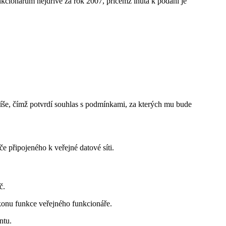
kcionářům nejdříve za rok 2007, přičemž lhůta k podání je
píše, čímž potvrdí souhlas s podmínkami, za kterých mu bude
e připojeného k veřejné datové síti.
č.
ýkonu funkce veřejného funkcionáře.
ntu.