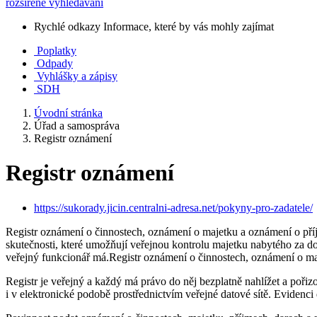
rozšířené vyhledávání
Rychlé odkazy
Informace, které by vás mohly zajímat
Poplatky
Odpady
Vyhlášky a zápisy
SDH
Úvodní stránka
Úřad a samospráva
Registr oznámení
Registr oznámení
https://sukorady.jicin.centralni-adresa.net/pokyny-pro-zadatele/
Registr oznámení o činnostech, oznámení o majetku a oznámení o příj
skutečnosti, které umožňují veřejnou kontrolu majetku nabytého za d
veřejný funkcionář má.Registr oznámení o činnostech, oznámení o ma
Registr je veřejný a každý má právo do něj bezplatně nahlížet a pořizov
i v elektronické podobě prostřednictvím veřejné datové sítě. Evidenci