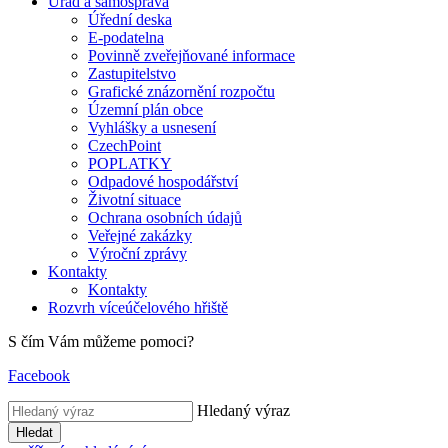
Úřad a samospráva
Úřední deska
E-podatelna
Povinně zveřejňované informace
Zastupitelstvo
Grafické znázornění rozpočtu
Územní plán obce
Vyhlášky a usnesení
CzechPoint
POPLATKY
Odpadové hospodářství
Životní situace
Ochrana osobních údajů
Veřejné zakázky
Výroční zprávy
Kontakty
Kontakty
Rozvrh víceúčelového hřiště
S čím Vám můžeme pomoci?
Facebook
Hledaný výraz
Hledat