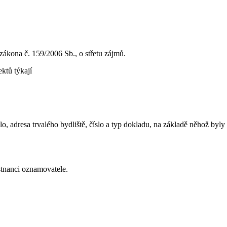
5 zákona č. 159/2006 Sb., o střetu zájmů.
ektů týkají
o, adresa trvalého bydliště, číslo a typ dokladu, na základě něhož byly
stnanci oznamovatele.