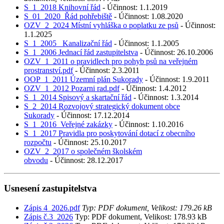
S_1_2018 Knihovní řád
- Účinnost: 1.1.2019
S_01_2020_Řád pohřebiště
- Účinnost: 1.08.2020
OZV_2_2024 Místní vyhláška o poplatku ze psů
- Účinnost:
1.1.2025
S_1_2005_ Kanalizační řád
- Účinnost: 1.1.2005
S_1_2006 Jednací řád zastupitelstva
- Účinnost: 26.10.2006
OZV_1_2011 o pravidlech pro pohyb psů na veřejném
prostranství.pdf
- Účinnost: 2.3.2011
OOP_1_2011 Územní plán Sukorady
- Účinnost: 1.9.2011
OZV_1_2012 Pozarni rad.pdf
- Účinnost: 1.4.2012
S_1_2014 Spisový a skartační řád
- Účinnost: 1.3.2014
S_2_2014 Rozvojový strategický dokument obce
Sukorady
- Účinnost: 17.12.2014
S_1_2016_Veřejné zakázky
- Účinnost: 1.10.2016
S_1_2017 Pravidla pro poskytování dotací z obecního
rozpočtu
- Účinnost: 25.10.2017
OZV_2_2017 o společném školském
obvodu
- Účinnost: 28.12.2017
Usnesení zastupitelstva
Zápis 4_2026.pdf
Typ: PDF dokument, Velikost: 179.26 kB
Zápis č.3_2026
Typ: PDF dokument, Velikost: 178.93 kB