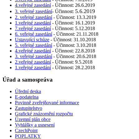
4.veřejné zasedání
- Účinnost: 26.6.2019
5.6.2019
3. veřejné zasedání
- Účinnost:
2. veřejné zasedání
- Účinnost: 13.3.2019
1.veřejné zasedání
- Účinnost: 16.1.2019
7.veřejné zasedání
- Účinnost: 5.12.2018
6. veřejné zasedání
- Účinnost: 21.11.2018
Ustavující schůze
- Účinnost: 31.10.2018
5. veřejné zasedání
- Účinnost: 3.10.2018
4.veřejné zasedání
- Účinnost: 22.8.2018
3. veřejné zasedání
- Účinnost: 20.6.2018
2.veřejné zasedání
- Účinnost: 9.5.2018
1.veřejné zasedání
- Účinnost: 28.2.2018
Úřad a samospráva
Úřední deska
E-podatelna
Povinně zveřejňované informace
Zastupitelstvo
Grafické znázornění rozpočtu
Územní plán obce
Vyhlášky a usnesení
CzechPoint
POPLATKY