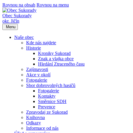
Rovnou na obsah
Rovnou na menu
Obec Sukorady
okr. Jičín
Menu
Naše obec
Kde nás najdete
Historie
Kroniky Sukorad
Znak a vlajka obce
Hledání Ztraceného času
Zajímavosti
Akce v okolí
Fotogalerie
Sbor dobrovolných hasičů
Fotogalerie
Kontakty
Směrnice SDH
Prevence
Zpravodaj ze Sukorad
Knihovna
Odkazy
Informace od nás