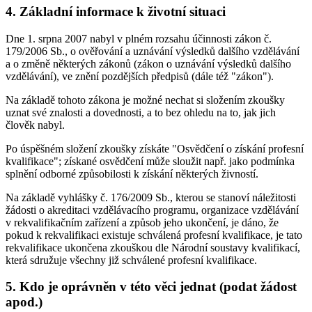
4. Základní informace k životní situaci
Dne 1. srpna 2007 nabyl v plném rozsahu účinnosti zákon č.
179/2006 Sb., o ověřování a uznávání výsledků dalšího vzdělávání
a o změně některých zákonů (zákon o uznávání výsledků dalšího
vzdělávání), ve znění pozdějších předpisů (dále též "zákon").
Na základě tohoto zákona je možné nechat si složením zkoušky
uznat své znalosti a dovednosti, a to bez ohledu na to, jak jich
člověk nabyl.
Po úspěšném složení zkoušky získáte "Osvědčení o získání profesní
kvalifikace"; získané osvědčení může sloužit např. jako podmínka
splnění odborné způsobilosti k získání některých živností.
Na základě vyhlášky č. 176/2009 Sb., kterou se stanoví náležitosti
žádosti o akreditaci vzdělávacího programu, organizace vzdělávání
v rekvalifikačním zařízení a způsob jeho ukončení, je dáno, že
pokud k rekvalifikaci existuje schválená profesní kvalifikace, je tato
rekvalifikace ukončena zkouškou dle Národní soustavy kvalifikací,
která sdružuje všechny již schválené profesní kvalifikace.
5. Kdo je oprávněn v této věci jednat (podat žádost
apod.)