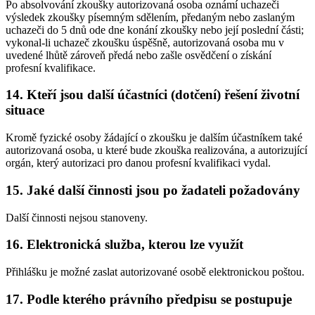
Po absolvování zkoušky autorizovaná osoba oznámí uchazeči
výsledek zkoušky písemným sdělením, předaným nebo zaslaným
uchazeči do 5 dnů ode dne konání zkoušky nebo její poslední části;
vykonal-li uchazeč zkoušku úspěšně, autorizovaná osoba mu v
uvedené lhůtě zároveň předá nebo zašle osvědčení o získání
profesní kvalifikace.
14. Kteří jsou další účastníci (dotčení) řešení životní
situace
Kromě fyzické osoby žádající o zkoušku je dalším účastníkem také
autorizovaná osoba, u které bude zkouška realizována, a autorizující
orgán, který autorizaci pro danou profesní kvalifikaci vydal.
15. Jaké další činnosti jsou po žadateli požadovány
Další činnosti nejsou stanoveny.
16. Elektronická služba, kterou lze využít
Přihlášku je možné zaslat autorizované osobě elektronickou poštou.
17. Podle kterého právního předpisu se postupuje