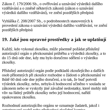
Zákon č. 179/2006 Sb., o ověřování a uznávání výsledků dalšího
vzdělávání a o změně některých zákonů (zákon o uznávání
výsledků dalšího vzdělávání), ve znění pozdějších předpisů
Vyhláška č. 208/2007 Sb., o podrobnostech stanovených k
provedení zákona o uznávání výsledků dalšího vzdělávání, ve znění
pozdějších předpisů
19. Jaké jsou opravné prostředky a jak se uplatňují
Každý, kdo vykonal zkoušku, může písemně požádat příslušný
autorizující orgán o přezkoumání průběhu a výsledků zkoušky, a to
do 15 dnů ode dne, kdy mu bylo doručeno sdělení o výsledku
zkoušky.
Příslušný autorizující orgán podle podkladů zkoušejícího a dalších
osob přítomných při zkoušce rozhodne o žádosti o přezkoumání ve
lhůtě 60 dnů ode dne jejího doručení, a to tak, že buď potvrdí
výsledek zkoušky, nebo, nebylo-li hodnocení učiněno v souladu se
zákonem nebo se vyskytly jiné závažné nedostatky, které mohly mít
vliv na řádný průběh zkoušky nebo její hodnocení, nařídí
opakovanou zkoušku.
Rozhodnutí autorizujícího orgánu se oznamuje žadateli, jakož i
autorizované osobě nebo předsedovi zkušební komise.