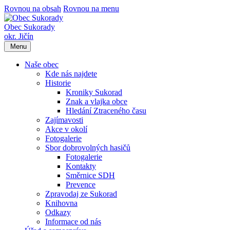
Rovnou na obsah
Rovnou na menu
Obec Sukorady
okr. Jičín
Menu
Naše obec
Kde nás najdete
Historie
Kroniky Sukorad
Znak a vlajka obce
Hledání Ztraceného času
Zajímavosti
Akce v okolí
Fotogalerie
Sbor dobrovolných hasičů
Fotogalerie
Kontakty
Směrnice SDH
Prevence
Zpravodaj ze Sukorad
Knihovna
Odkazy
Informace od nás