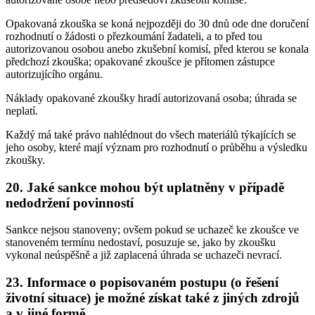
Opakovaná zkouška se koná nejpozději do 30 dnů ode dne doručení
rozhodnutí o žádosti o přezkoumání žadateli, a to před tou
autorizovanou osobou anebo zkušební komisí, před kterou se konala
předchozí zkouška; opakované zkoušce je přítomen zástupce
autorizujícího orgánu.
Náklady opakované zkoušky hradí autorizovaná osoba; úhrada se
neplatí.
Každý má také právo nahlédnout do všech materiálů týkajících se
jeho osoby, které mají význam pro rozhodnutí o průběhu a výsledku
zkoušky.
20. Jaké sankce mohou být uplatněny v případě
nedodržení povinností
Sankce nejsou stanoveny; ovšem pokud se uchazeč ke zkoušce ve
stanoveném termínu nedostaví, posuzuje se, jako by zkoušku
vykonal neúspěšně a již zaplacená úhrada se uchazeči nevrací.
23. Informace o popisovaném postupu (o řešení
životní situace) je možné získat také z jiných zdrojů
a v jiné formě