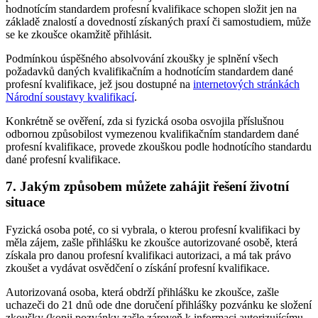
hodnotícím standardem profesní kvalifikace schopen složit jen na
základě znalostí a dovedností získaných praxí či samostudiem, může
se ke zkoušce okamžitě přihlásit.
Podmínkou úspěšného absolvování zkoušky je splnění všech
požadavků daných kvalifikačním a hodnotícím standardem dané
profesní kvalifikace, jež jsou dostupné na
internetových stránkách
Národní soustavy kvalifikací
.
Konkrétně se ověření, zda si fyzická osoba osvojila příslušnou
odbornou způsobilost vymezenou kvalifikačním standardem dané
profesní kvalifikace, provede zkouškou podle hodnotícího standardu
dané profesní kvalifikace.
7. Jakým způsobem můžete zahájit řešení životní
situace
Fyzická osoba poté, co si vybrala, o kterou profesní kvalifikaci by
měla zájem, zašle přihlášku ke zkoušce autorizované osobě, která
získala pro danou profesní kvalifikaci autorizaci, a má tak právo
zkoušet a vydávat osvědčení o získání profesní kvalifikace.
Autorizovaná osoba, která obdrží přihlášku ke zkoušce, zašle
uchazeči do 21 dnů ode dne doručení přihlášky pozvánku ke složení
zkoušky (kopii pozvánky zašle zároveň k informaci autorizujícímu