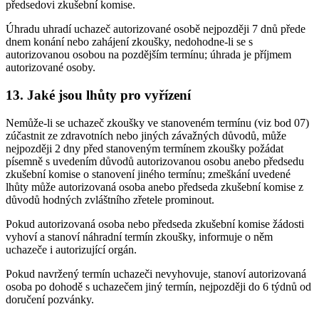
předsedovi zkušební komise.
Úhradu uhradí uchazeč autorizované osobě nejpozději 7 dnů přede
dnem konání nebo zahájení zkoušky, nedohodne-li se s
autorizovanou osobou na pozdějším termínu; úhrada je příjmem
autorizované osoby.
13. Jaké jsou lhůty pro vyřízení
Nemůže-li se uchazeč zkoušky ve stanoveném termínu (viz bod 07)
zúčastnit ze zdravotních nebo jiných závažných důvodů, může
nejpozději 2 dny před stanoveným termínem zkoušky požádat
písemně s uvedením důvodů autorizovanou osobu anebo předsedu
zkušební komise o stanovení jiného termínu; zmeškání uvedené
lhůty může autorizovaná osoba anebo předseda zkušební komise z
důvodů hodných zvláštního zřetele prominout.
Pokud autorizovaná osoba nebo předseda zkušební komise žádosti
vyhoví a stanoví náhradní termín zkoušky, informuje o něm
uchazeče i autorizující orgán.
Pokud navržený termín uchazeči nevyhovuje, stanoví autorizovaná
osoba po dohodě s uchazečem jiný termín, nejpozději do 6 týdnů od
doručení pozvánky.