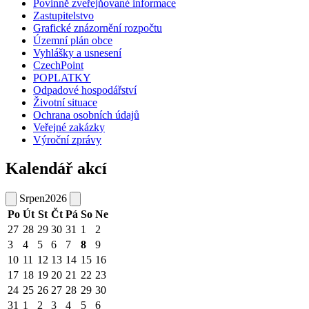
Povinně zveřejňované informace
Zastupitelstvo
Grafické znázornění rozpočtu
Územní plán obce
Vyhlášky a usnesení
CzechPoint
POPLATKY
Odpadové hospodářství
Životní situace
Ochrana osobních údajů
Veřejné zakázky
Výroční zprávy
Kalendář akcí
Srpen
2026
Po
Út
St
Čt
Pá
So
Ne
27
28
29
30
31
1
2
3
4
5
6
7
8
9
10
11
12
13
14
15
16
17
18
19
20
21
22
23
24
25
26
27
28
29
30
31
1
2
3
4
5
6