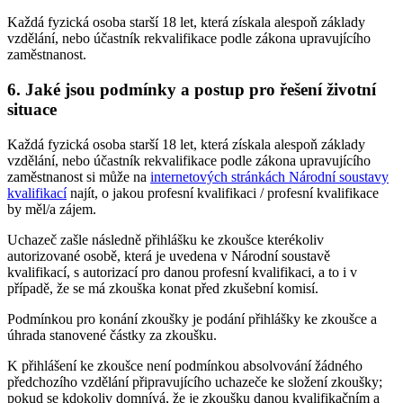
Každá fyzická osoba starší 18 let, která získala alespoň základy
vzdělání, nebo účastník rekvalifikace podle zákona upravujícího
zaměstnanost.
6. Jaké jsou podmínky a postup pro řešení životní
situace
Každá fyzická osoba starší 18 let, která získala alespoň základy
vzdělání, nebo účastník rekvalifikace podle zákona upravujícího
zaměstnanost si může na
internetových stránkách Národní soustavy
kvalifikací
najít, o jakou profesní kvalifikaci / profesní kvalifikace
by měl/a zájem.
Uchazeč zašle následně přihlášku ke zkoušce kterékoliv
autorizované osobě, která je uvedena v Národní soustavě
kvalifikací, s autorizací pro danou profesní kvalifikaci, a to i v
případě, že se má zkouška konat před zkušební komisí.
Podmínkou pro konání zkoušky je podání přihlášky ke zkoušce a
úhrada stanovené částky za zkoušku.
K přihlášení ke zkoušce není podmínkou absolvování žádného
předchozího vzdělání připravujícího uchazeče ke složení zkoušky;
pokud se kdokoliv domnívá, že je zkoušku danou kvalifikačním a