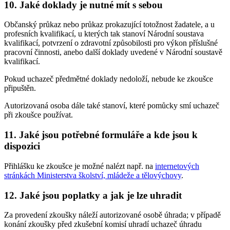
10. Jaké doklady je nutné mít s sebou
Občanský průkaz nebo průkaz prokazující totožnost žadatele, a u
profesních kvalifikací, u kterých tak stanoví Národní soustava
kvalifikací, potvrzení o zdravotní způsobilosti pro výkon příslušné
pracovní činnosti, anebo další doklady uvedené v Národní soustavě
kvalifikací.
Pokud uchazeč předmětné doklady nedoloží, nebude ke zkoušce
připuštěn.
Autorizovaná osoba dále také stanoví, které pomůcky smí uchazeč
při zkoušce používat.
11. Jaké jsou potřebné formuláře a kde jsou k
dispozici
Přihlášku ke zkoušce je možné nalézt např. na
internetových
stránkách Ministerstva školství, mládeže a tělovýchovy
.
12. Jaké jsou poplatky a jak je lze uhradit
Za provedení zkoušky náleží autorizované osobě úhrada; v případě
konání zkoušky před zkušební komisí uhradí uchazeč úhradu