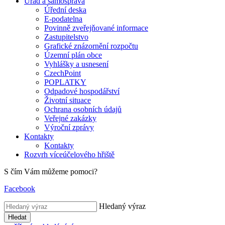
Úřad a samospráva
Úřední deska
E-podatelna
Povinně zveřejňované informace
Zastupitelstvo
Grafické znázornění rozpočtu
Územní plán obce
Vyhlášky a usnesení
CzechPoint
POPLATKY
Odpadové hospodářství
Životní situace
Ochrana osobních údajů
Veřejné zakázky
Výroční zprávy
Kontakty
Kontakty
Rozvrh víceúčelového hřiště
S čím Vám můžeme pomoci?
Facebook
Hledaný výraz
Hledat