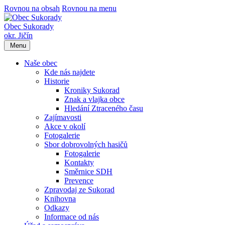
Rovnou na obsah
Rovnou na menu
Obec Sukorady
okr. Jičín
Menu
Naše obec
Kde nás najdete
Historie
Kroniky Sukorad
Znak a vlajka obce
Hledání Ztraceného času
Zajímavosti
Akce v okolí
Fotogalerie
Sbor dobrovolných hasičů
Fotogalerie
Kontakty
Směrnice SDH
Prevence
Zpravodaj ze Sukorad
Knihovna
Odkazy
Informace od nás