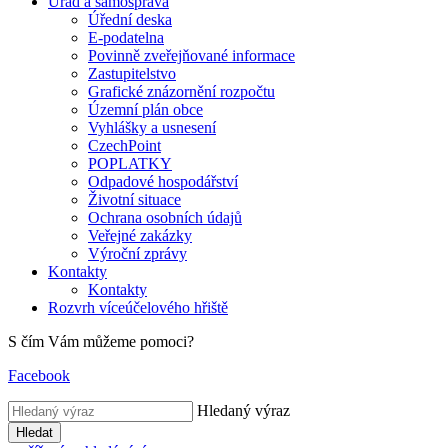
Úřad a samospráva
Úřední deska
E-podatelna
Povinně zveřejňované informace
Zastupitelstvo
Grafické znázornění rozpočtu
Územní plán obce
Vyhlášky a usnesení
CzechPoint
POPLATKY
Odpadové hospodářství
Životní situace
Ochrana osobních údajů
Veřejné zakázky
Výroční zprávy
Kontakty
Kontakty
Rozvrh víceúčelového hřiště
S čím Vám můžeme pomoci?
Facebook
Hledaný výraz
Hledat