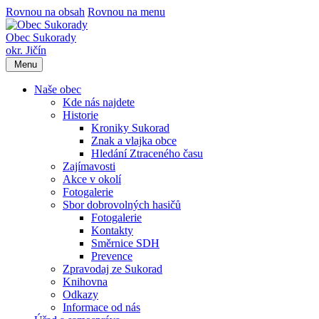
Rovnou na obsah
Rovnou na menu
Obec Sukorady
okr. Jičín
Menu
Naše obec
Kde nás najdete
Historie
Kroniky Sukorad
Znak a vlajka obce
Hledání Ztraceného času
Zajímavosti
Akce v okolí
Fotogalerie
Sbor dobrovolných hasičů
Fotogalerie
Kontakty
Směrnice SDH
Prevence
Zpravodaj ze Sukorad
Knihovna
Odkazy
Informace od nás