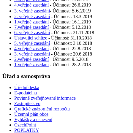
4.veřejné zasedání
- Účinnost: 26.6.2019
5.6.2019
3. veřejné zasedání
- Účinnost:
2. veřejné zasedání
- Účinnost: 13.3.2019
1.veřejné zasedání
- Účinnost: 16.1.2019
7.veřejné zasedání
- Účinnost: 5.12.2018
6. veřejné zasedání
- Účinnost: 21.11.2018
Ustavující schůze
- Účinnost: 31.10.2018
5. veřejné zasedání
- Účinnost: 3.10.2018
4.veřejné zasedání
- Účinnost: 22.8.2018
3. veřejné zasedání
- Účinnost: 20.6.2018
2.veřejné zasedání
- Účinnost: 9.5.2018
1.veřejné zasedání
- Účinnost: 28.2.2018
Úřad a samospráva
Úřední deska
E-podatelna
Povinně zveřejňované informace
Zastupitelstvo
Grafické znázornění rozpočtu
Územní plán obce
Vyhlášky a usnesení
CzechPoint
POPLATKY