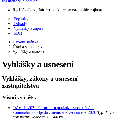
rozšířené vyhledávání
Rychlé odkazy
Informace, které by vás mohly zajímat
Poplatky
Odpady
Vyhlášky a zápisy
SDH
Úvodní stránka
Úřad a samospráva
Vyhlášky a usnesení
Vyhlášky a usnesení
Vyhlášky, zákony a usnesení
zastupitelstva
Místní vyhlášky
OZV_1_2025_O místním poplatku za odkládání
komunálního odpadu z nemovité věci na rok 2026
Typ: PDF
dokument, Velikost: 339.44 kB