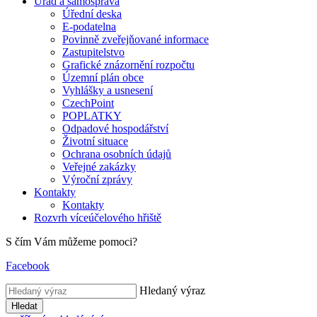
Úřad a samospráva
Úřední deska
E-podatelna
Povinně zveřejňované informace
Zastupitelstvo
Grafické znázornění rozpočtu
Územní plán obce
Vyhlášky a usnesení
CzechPoint
POPLATKY
Odpadové hospodářství
Životní situace
Ochrana osobních údajů
Veřejné zakázky
Výroční zprávy
Kontakty
Kontakty
Rozvrh víceúčelového hřiště
S čím Vám můžeme pomoci?
Facebook
Hledaný výraz
Hledat