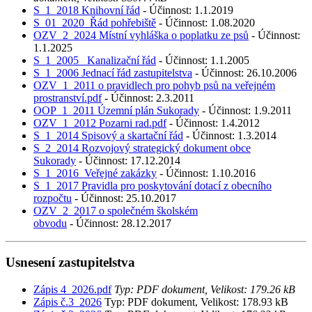
S_1_2018 Knihovní řád
- Účinnost: 1.1.2019
S_01_2020_Řád pohřebiště
- Účinnost: 1.08.2020
OZV_2_2024 Místní vyhláška o poplatku ze psů
- Účinnost:
1.1.2025
S_1_2005_ Kanalizační řád
- Účinnost: 1.1.2005
S_1_2006 Jednací řád zastupitelstva
- Účinnost: 26.10.2006
OZV_1_2011 o pravidlech pro pohyb psů na veřejném
prostranství.pdf
- Účinnost: 2.3.2011
OOP_1_2011 Územní plán Sukorady
- Účinnost: 1.9.2011
OZV_1_2012 Pozarni rad.pdf
- Účinnost: 1.4.2012
S_1_2014 Spisový a skartační řád
- Účinnost: 1.3.2014
S_2_2014 Rozvojový strategický dokument obce
Sukorady
- Účinnost: 17.12.2014
S_1_2016_Veřejné zakázky
- Účinnost: 1.10.2016
S_1_2017 Pravidla pro poskytování dotací z obecního
rozpočtu
- Účinnost: 25.10.2017
OZV_2_2017 o společném školském
obvodu
- Účinnost: 28.12.2017
Usnesení zastupitelstva
Zápis 4_2026.pdf
Typ: PDF dokument, Velikost: 179.26 kB
Zápis č.3_2026
Typ: PDF dokument, Velikost: 178.93 kB