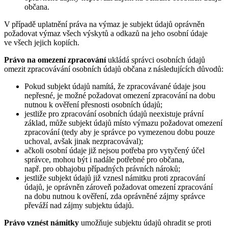
občana.
V případě uplatnění práva na výmaz je subjekt údajů oprávněn
požadovat výmaz všech výskytů a odkazů na jeho osobní údaje
ve všech jejich kopiích.
Právo na omezení zpracování
ukládá správci osobních údajů
omezit zpracovávání osobních údajů občana z následujících důvodů:
Pokud subjekt údajů namítá, že zpracovávané údaje jsou
nepřesné, je možné požadovat omezení zpracování na dobu
nutnou k ověření přesnosti osobních údajů;
jestliže pro zpracování osobních údajů neexistuje právní
základ, může subjekt údajů místo výmazu požadovat omezení
zpracování (tedy aby je správce po vymezenou dobu pouze
uchoval, avšak jinak nezpracovával);
ačkoli osobní údaje již nejsou potřeba pro vytyčený účel
správce, mohou být i nadále potřebné pro občana,
např. pro obhajobu případných právních nároků;
jestliže subjekt údajů již vznesl námitku proti zpracování
údajů, je oprávněn zároveň požadovat omezení zpracování
na dobu nutnou k ověření, zda oprávněné zájmy správce
převáží nad zájmy subjektu údajů.
Právo vznést námitky
umožňuje subjektu údajů ohradit se proti