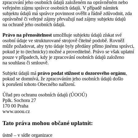
zpracování jeho osobních údajů založeném na oprávněném nebo
veřejném zájmu správce osobních údajů. V případě námitek
subjektu údajů má správce povinnost ověřit a řádně zdůvodnit, zda
oprávněné či veřejné zájmy převažují nad zájmy subjektu údajů
na ochraně jeho osobních údajů.
Právo na přenositelnost
umožňuje subjektu údajů získat své
osobní údaje ve strukturované strojově čitelné podobě. Rovněž
může požadovat, aby tyto údaje byly předány přímo jinému správci,
pokud je to (technicky) možné a proveditelné. Právo se však uplatní
pouze v případech, kdy je zpracování osobních údajů založeno
na souhlasu či smlouvě.
Subjekt údajů má
právo podat stížnost u dozorového orgánu
,
pokud se domnívá, že zpracováním jeho osobních údajů došlo
k porušení tohoto Obecného nařízení.
Úřad pro ochranu osobních údajů (ÚOOÚ)
Pplk. Sochora 27
170 00 Praha
www.uoou.cz
Tato práva mohou občané uplatnit:
ústně – v sídle organizace