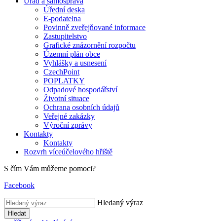
Úřad a samospráva
Úřední deska
E-podatelna
Povinně zveřejňované informace
Zastupitelstvo
Grafické znázornění rozpočtu
Územní plán obce
Vyhlášky a usnesení
CzechPoint
POPLATKY
Odpadové hospodářství
Životní situace
Ochrana osobních údajů
Veřejné zakázky
Výroční zprávy
Kontakty
Kontakty
Rozvrh víceúčelového hřiště
S čím Vám můžeme pomoci?
Facebook
Hledaný výraz
Hledat