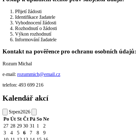
Přijetí žádosti
Identifikace žadatele
Vyhodnocení žádosti
Rozhodnutí o žádosti
Výkon rozhodnutí
Informování žadatele
Kontakt na pověřence pro ochranu osobních údajů:
Rozum Michal
e-mail:
rozummich@email.cz
telefon: 493 699 216
Kalendář akcí
Srpen
2026
Po
Út
St
Čt
Pá
So
Ne
27
28
29
30
31
1
2
3
4
5
6
7
8
9
10
11
12
13
14
15
16