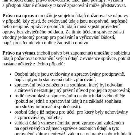
a předpokládané důsledky takové zpracování může představovat.
Právo na opravu
umožňuje subjektu údajů dožadovat se nápravy
v případě, kdy zjistí, že evidované údaje jsou nesprávné, nepřesné
nebo neúplné. Správce osobních údajů musí zajistit provedení
opravy bez zbytečného odkladu. Za tímto účelem správce zajistí
vhodný jednotný postup pro podávání a vyřizování žádostí,
např. prostřednictvím online žádostí o opravu.
Právo na výmaz
(neboli právo být zapomenut) umožňuje subjektu
údajů požadovat odstranění svých údajů z evidence správce, pokud
nastane některý z těchto případů:
Osobní údaje jsou evidovány a zpracovávány protiprávně,
např. uplynula stanovená doba zpracování;
zpracování bylo založeno na souhlasu, který byl odvolán,
a zároveň neexistuje jiný právní důvod pro jejich zpracování;
rodič nesouhlasí se zpracováním osobních dat svého dítěte
(pokud se jedná o zpracování údajů na základě souhlasu
pro služby informační společnosti).
osobní údaje již nejsou pro účel, pro který byly uchovávány
a zpracovávány, potřeba;
subjekt údajů vznese námitku proti zpracování založeném
na oprávněných zájmech správce osobních údajů a tyto
oprávněné zájmy nepřeváží zájem na ochraně osobních údajů