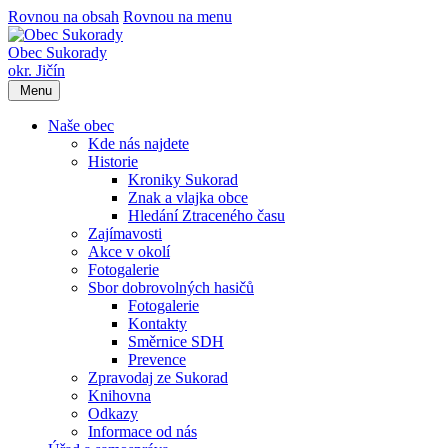
Rovnou na obsah
Rovnou na menu
Obec Sukorady
okr. Jičín
Menu
Naše obec
Kde nás najdete
Historie
Kroniky Sukorad
Znak a vlajka obce
Hledání Ztraceného času
Zajímavosti
Akce v okolí
Fotogalerie
Sbor dobrovolných hasičů
Fotogalerie
Kontakty
Směrnice SDH
Prevence
Zpravodaj ze Sukorad
Knihovna
Odkazy
Informace od nás