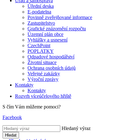
Úřad a samospráva
Úřední deska
E-podatelna
Povinně zveřejňované informace
Zastupitelstvo
Grafické znázornění rozpočtu
Územní plán obce
Vyhlášky a usnesení
CzechPoint
POPLATKY
Odpadové hospodářství
Životní situace
Ochrana osobních údajů
Veřejné zakázky
Výroční zprávy
Kontakty
Kontakty
Rozvrh víceúčelového hřiště
S čím Vám můžeme pomoci?
Facebook
Hledaný výraz
Hledat