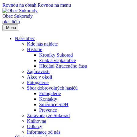
Rovnou na obsah
Rovnou na menu
Obec Sukorady
okr. Jičín
Menu
Naše obec
Kde nás najdete
Historie
Kroniky Sukorad
Znak a vlajka obce
Hledání Ztraceného času
Zajímavosti
Akce v okolí
Fotogalerie
Sbor dobrovolných hasičů
Fotogalerie
Kontakty
Směrnice SDH
Prevence
Zpravodaj ze Sukorad
Knihovna
Odkazy
Informace od nás