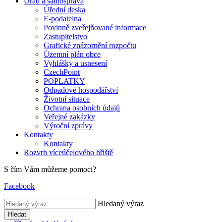
Úřad a samospráva
Úřední deska
E-podatelna
Povinně zveřejňované informace
Zastupitelstvo
Grafické znázornění rozpočtu
Územní plán obce
Vyhlášky a usnesení
CzechPoint
POPLATKY
Odpadové hospodářství
Životní situace
Ochrana osobních údajů
Veřejné zakázky
Výroční zprávy
Kontakty
Kontakty
Rozvrh víceúčelového hřiště
S čím Vám můžeme pomoci?
Facebook
Hledaný výraz
Hledat