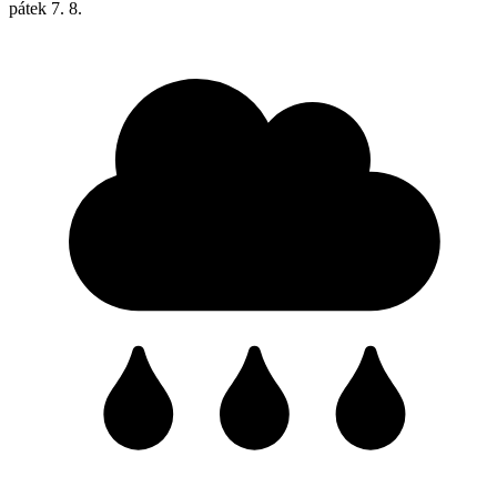
pátek
7. 8.