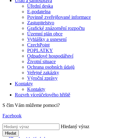
Úřad a samospráva
Úřední deska
E-podatelna
Povinně zveřejňované informace
Zastupitelstvo
Grafické znázornění rozpočtu
Územní plán obce
Vyhlášky a usnesení
CzechPoint
POPLATKY
Odpadové hospodářství
Životní situace
Ochrana osobních údajů
Veřejné zakázky
Výroční zprávy
Kontakty
Kontakty
Rozvrh víceúčelového hřiště
S čím Vám můžeme pomoci?
Facebook
Hledaný výraz
Hledat