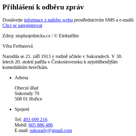
Přihlášení k odběru zpráv
Dostávejte
informace z našeho webu
prostřednictvím SMS a e-mailů
Chci se zaregistrovat
Zdroj: stoplusjednicka.cz / © Elektafilm
Věra Ferbasová
Narodila se 21. září 1913 v rodině učitele v Sukoradech. V 30.
letech 20. století patřila v Československu k nejoblíbenějším
komediálním herečkám.
Adresa
Obecní úřad
Sukorady 70
508 01 Hořice
Spojení
Tel:
493 699 216
Mobil:
605 886 486
E-mail:
sukorady@gmail.com