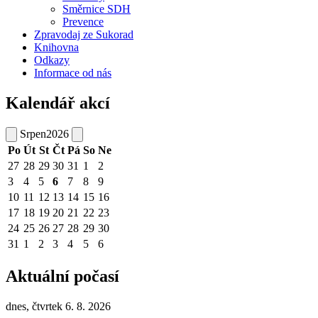
Směrnice SDH
Prevence
Zpravodaj ze Sukorad
Knihovna
Odkazy
Informace od nás
Kalendář akcí
Srpen
2026
Po
Út
St
Čt
Pá
So
Ne
27
28
29
30
31
1
2
3
4
5
6
7
8
9
10
11
12
13
14
15
16
17
18
19
20
21
22
23
24
25
26
27
28
29
30
31
1
2
3
4
5
6
Aktuální počasí
dnes, čtvrtek 6. 8. 2026