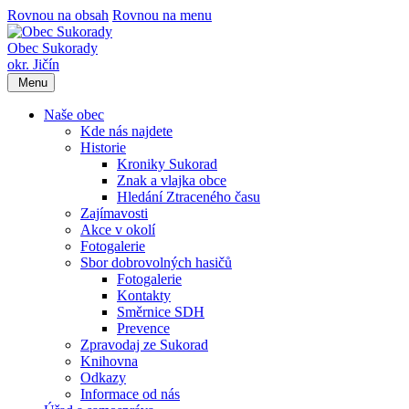
Rovnou na obsah
Rovnou na menu
Obec Sukorady
okr. Jičín
Menu
Naše obec
Kde nás najdete
Historie
Kroniky Sukorad
Znak a vlajka obce
Hledání Ztraceného času
Zajímavosti
Akce v okolí
Fotogalerie
Sbor dobrovolných hasičů
Fotogalerie
Kontakty
Směrnice SDH
Prevence
Zpravodaj ze Sukorad
Knihovna
Odkazy
Informace od nás