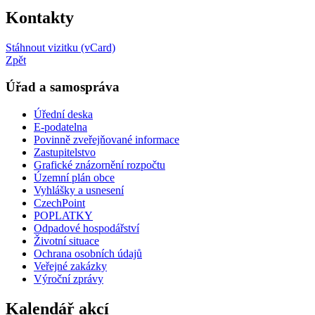
Kontakty
Stáhnout vizitku (vCard)
Zpět
Úřad a samospráva
Úřední deska
E-podatelna
Povinně zveřejňované informace
Zastupitelstvo
Grafické znázornění rozpočtu
Územní plán obce
Vyhlášky a usnesení
CzechPoint
POPLATKY
Odpadové hospodářství
Životní situace
Ochrana osobních údajů
Veřejné zakázky
Výroční zprávy
Kalendář akcí