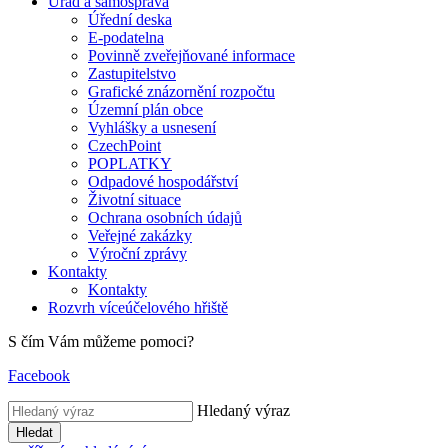
Úřad a samospráva
Úřední deska
E-podatelna
Povinně zveřejňované informace
Zastupitelstvo
Grafické znázornění rozpočtu
Územní plán obce
Vyhlášky a usnesení
CzechPoint
POPLATKY
Odpadové hospodářství
Životní situace
Ochrana osobních údajů
Veřejné zakázky
Výroční zprávy
Kontakty
Kontakty
Rozvrh víceúčelového hřiště
S čím Vám můžeme pomoci?
Facebook
Hledaný výraz
Hledat