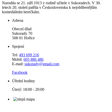
Narodila se 21. září 1913 v rodině učitele v Sukoradech. V 30.
letech 20. století patřila v Československu k nejoblíbenějším
komediálním herečkám.
Adresa
Obecní úřad
Sukorady 70
508 01 Hořice
Spojení
Tel:
493 699 216
Mobil:
605 886 486
E-mail:
sukorady@gmail.com
Facebook
Úřední hodiny
Úterý: 18:00 - 20:00