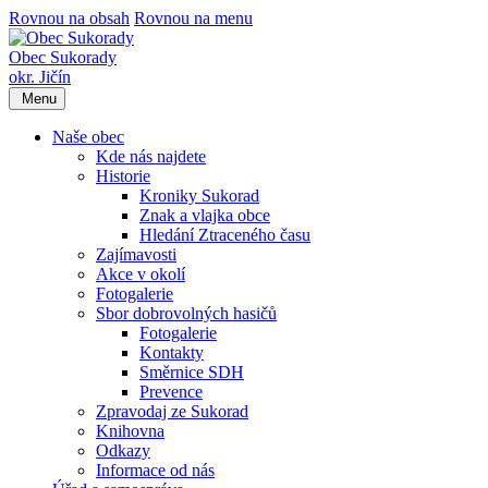
Rovnou na obsah
Rovnou na menu
Obec Sukorady
okr. Jičín
Menu
Naše obec
Kde nás najdete
Historie
Kroniky Sukorad
Znak a vlajka obce
Hledání Ztraceného času
Zajímavosti
Akce v okolí
Fotogalerie
Sbor dobrovolných hasičů
Fotogalerie
Kontakty
Směrnice SDH
Prevence
Zpravodaj ze Sukorad
Knihovna
Odkazy
Informace od nás