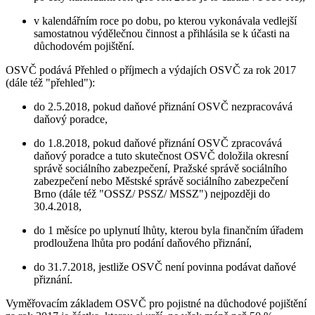
v kalendářním roce po dobu, po kterou vykonávala vedlejší
samostatnou výdělečnou činnost a přihlásila se k účasti na
důchodovém pojištění.
OSVČ podává Přehled o příjmech a výdajích OSVČ za rok 2017
(dále též "přehled"):
do 2.5.2018, pokud daňové přiznání OSVČ nezpracovává
daňový poradce,
do 1.8.2018, pokud daňové přiznání OSVČ zpracovává
daňový poradce a tuto skutečnost OSVČ doložila okresní
správě sociálního zabezpečení, Pražské správě sociálního
zabezpečení nebo Městské správě sociálního zabezpečení
Brno (dále též "OSSZ/ PSSZ/ MSSZ") nejpozději do
30.4.2018,
do 1 měsíce po uplynutí lhůty, kterou byla finančním úřadem
prodloužena lhůta pro podání daňového přiznání,
do 31.7.2018, jestliže OSVČ není povinna podávat daňové
přiznání.
Vyměřovacím základem OSVČ pro pojistné na důchodové pojištění