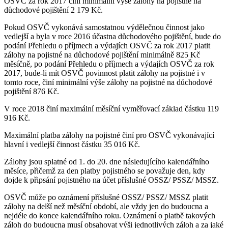
OSVČ za rok 2017 činí minimální výše zálohy na pojistné na
důchodové pojištění 2 179 Kč.
Pokud OSVČ vykonává samostatnou výdělečnou činnost jako
vedlejší a byla v roce 2016 účastna důchodového pojištění, bude do
podání Přehledu o příjmech a výdajích OSVČ za rok 2017 platit
zálohy na pojistné na důchodové pojištění minimálně 825 Kč
měsíčně, po podání Přehledu o příjmech a výdajích OSVČ za rok
2017, bude-li mít OSVČ povinnost platit zálohy na pojistné i v
tomto roce, činí minimální výše zálohy na pojistné na důchodové
pojištění 876 Kč.
V roce 2018 činí maximální měsíční vyměřovací základ částku 119
916 Kč.
Maximální platba zálohy na pojistné činí pro OSVČ vykonávající
hlavní i vedlejší činnost částku 35 016 Kč.
Zálohy jsou splatné od 1. do 20. dne následujícího kalendářního
měsíce, přičemž za den platby pojistného se považuje den, kdy
dojde k připsání pojistného na účet příslušné OSSZ/ PSSZ/ MSSZ.
OSVČ může po oznámení příslušné OSSZ/ PSSZ/ MSSZ platit
zálohy na delší než měsíční období, ale vždy jen do budoucna a
nejdéle do konce kalendářního roku. Oznámení o platbě takových
záloh do budoucna musí obsahovat výši jednotlivých záloh a za jaké