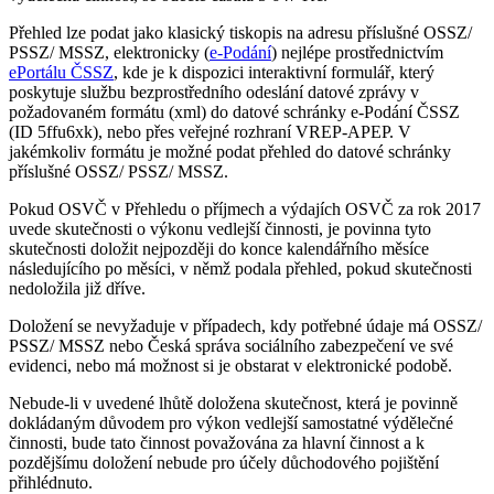
Přehled lze podat jako klasický tiskopis na adresu příslušné OSSZ/
PSSZ/ MSSZ, elektronicky (
e-Podání
) nejlépe prostřednictvím
ePortálu ČSSZ
, kde je k dispozici interaktivní formulář, který
poskytuje službu bezprostředního odeslání datové zprávy v
požadovaném formátu (xml) do datové schránky e-Podání ČSSZ
(ID 5ffu6xk), nebo přes veřejné rozhraní VREP-APEP. V
jakémkoliv formátu je možné podat přehled do datové schránky
příslušné OSSZ/ PSSZ/ MSSZ.
Pokud OSVČ v Přehledu o příjmech a výdajích OSVČ za rok 2017
uvede skutečnosti o výkonu vedlejší činnosti, je povinna tyto
skutečnosti doložit nejpozději do konce kalendářního měsíce
následujícího po měsíci, v němž podala přehled, pokud skutečnosti
nedoložila již dříve.
Doložení se nevyžaduje v případech, kdy potřebné údaje má OSSZ/
PSSZ/ MSSZ nebo Česká správa sociálního zabezpečení ve své
evidenci, nebo má možnost si je obstarat v elektronické podobě.
Nebude-li v uvedené lhůtě doložena skutečnost, která je povinně
dokládaným důvodem pro výkon vedlejší samostatné výdělečné
činnosti, bude tato činnost považována za hlavní činnost a k
pozdějšímu doložení nebude pro účely důchodového pojištění
přihlédnuto.