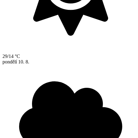
29/14 °C
pondělí
10. 8.