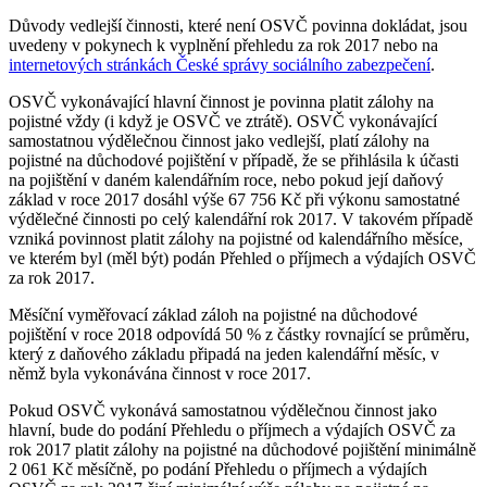
Důvody vedlejší činnosti, které není OSVČ povinna dokládat, jsou
uvedeny v pokynech k vyplnění přehledu za rok 2017 nebo na
internetových stránkách České správy sociálního zabezpečení
.
OSVČ vykonávající hlavní činnost je povinna platit zálohy na
pojistné vždy (i když je OSVČ ve ztrátě). OSVČ vykonávající
samostatnou výdělečnou činnost jako vedlejší, platí zálohy na
pojistné na důchodové pojištění v případě, že se přihlásila k účasti
na pojištění v daném kalendářním roce, nebo pokud její daňový
základ v roce 2017 dosáhl výše 67 756 Kč při výkonu samostatné
výdělečné činnosti po celý kalendářní rok 2017. V takovém případě
vzniká povinnost platit zálohy na pojistné od kalendářního měsíce,
ve kterém byl (měl být) podán Přehled o příjmech a výdajích OSVČ
za rok 2017.
Měsíční vyměřovací základ záloh na pojistné na důchodové
pojištění v roce 2018 odpovídá 50 % z částky rovnající se průměru,
který z daňového základu připadá na jeden kalendářní měsíc, v
němž byla vykonávána činnost v roce 2017.
Pokud OSVČ vykonává samostatnou výdělečnou činnost jako
hlavní, bude do podání Přehledu o příjmech a výdajích OSVČ za
rok 2017 platit zálohy na pojistné na důchodové pojištění minimálně
2 061 Kč měsíčně, po podání Přehledu o příjmech a výdajích