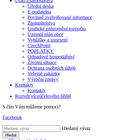
Úřad a samospráva
Úřední deska
E-podatelna
Povinně zveřejňované informace
Zastupitelstvo
Grafické znázornění rozpočtu
Územní plán obce
Vyhlášky a usnesení
CzechPoint
POPLATKY
Odpadové hospodářství
Životní situace
Ochrana osobních údajů
Veřejné zakázky
Výroční zprávy
Kontakty
Kontakty
Rozvrh víceúčelového hřiště
S čím Vám můžeme pomoci?
Facebook
Hledaný výraz
Hledat