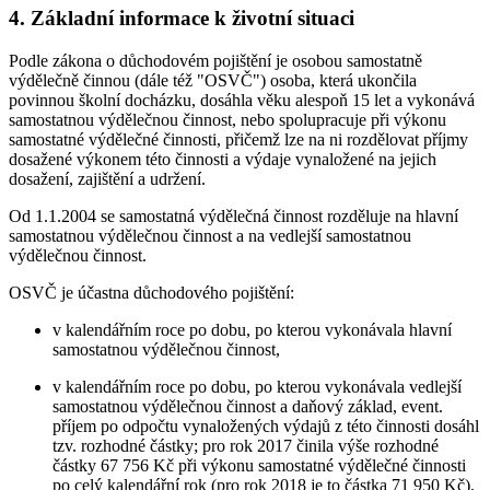
4. Základní informace k životní situaci
Podle zákona o důchodovém pojištění je osobou samostatně
výdělečně činnou (dále též "OSVČ") osoba, která ukončila
povinnou školní docházku, dosáhla věku alespoň 15 let a vykonává
samostatnou výdělečnou činnost, nebo spolupracuje při výkonu
samostatné výdělečné činnosti, přičemž lze na ni rozdělovat příjmy
dosažené výkonem této činnosti a výdaje vynaložené na jejich
dosažení, zajištění a udržení.
Od 1.1.2004 se samostatná výdělečná činnost rozděluje na hlavní
samostatnou výdělečnou činnost a na vedlejší samostatnou
výdělečnou činnost.
OSVČ je účastna důchodového pojištění:
v kalendářním roce po dobu, po kterou vykonávala hlavní
samostatnou výdělečnou činnost,
v kalendářním roce po dobu, po kterou vykonávala vedlejší
samostatnou výdělečnou činnost a daňový základ, event.
příjem po odpočtu vynaložených výdajů z této činnosti dosáhl
tzv. rozhodné částky; pro rok 2017 činila výše rozhodné
částky 67 756 Kč při výkonu samostatné výdělečné činnosti
po celý kalendářní rok (pro rok 2018 je to částka 71 950 Kč),