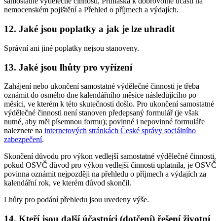
samostatné výdělečné činnosti, Přihláška k dobrovolné účasti na
nemocenském pojištění a Přehled o příjmech a výdajích.
12. Jaké jsou poplatky a jak je lze uhradit
Správní ani jiné poplatky nejsou stanoveny.
13. Jaké jsou lhůty pro vyřízení
Zahájení nebo ukončení samostatné výdělečné činnosti je třeba
oznámit do osmého dne kalendářního měsíce následujícího po
měsíci, ve kterém k této skutečnosti došlo. Pro ukončení samostatné
výdělečné činnosti není stanoven předepsaný formulář (je však
nutné, aby měl písemnou formu); povinné i nepovinné formuláře
naleznete na
internetových stránkách České správy sociálního
zabezpečení
.
Skončení důvodu pro výkon vedlejší samostatné výdělečné činnosti,
pokud OSVČ důvod pro výkon vedlejší činnosti uplatnila, je OSVČ
povinna oznámit nejpozději na přehledu o příjmech a výdajích za
kalendářní rok, ve kterém důvod skončil.
Lhůty pro podání přehledu jsou uvedeny výše.
14. Kteří jsou další účastníci (dotčení) řešení životní