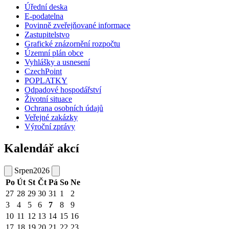
Úřední deska
E-podatelna
Povinně zveřejňované informace
Zastupitelstvo
Grafické znázornění rozpočtu
Územní plán obce
Vyhlášky a usnesení
CzechPoint
POPLATKY
Odpadové hospodářství
Životní situace
Ochrana osobních údajů
Veřejné zakázky
Výroční zprávy
Kalendář akcí
Srpen
2026
Po
Út
St
Čt
Pá
So
Ne
27
28
29
30
31
1
2
3
4
5
6
7
8
9
10
11
12
13
14
15
16
17
18
19
20
21
22
23