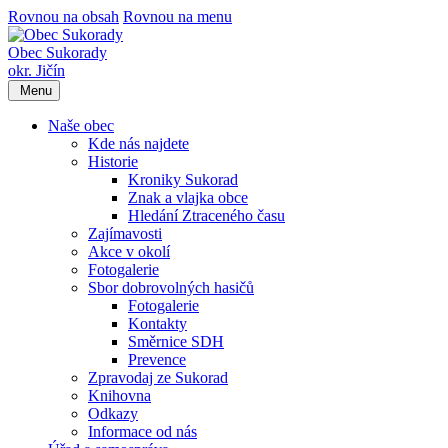
Rovnou na obsah
Rovnou na menu
Obec Sukorady
okr. Jičín
Menu
Naše obec
Kde nás najdete
Historie
Kroniky Sukorad
Znak a vlajka obce
Hledání Ztraceného času
Zajímavosti
Akce v okolí
Fotogalerie
Sbor dobrovolných hasičů
Fotogalerie
Kontakty
Směrnice SDH
Prevence
Zpravodaj ze Sukorad
Knihovna
Odkazy
Informace od nás