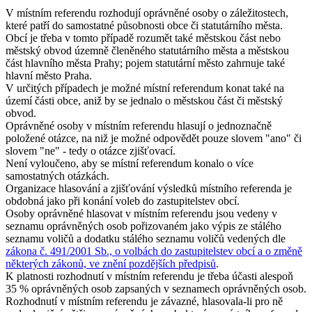
V místním referendu rozhodují oprávněné osoby o záležitostech,
které patří do samostatné působnosti obce či statutárního města.
Obcí je třeba v tomto případě rozumět také městskou část nebo
městský obvod územně členěného statutárního města a městskou
část hlavního města Prahy; pojem statutární město zahrnuje také
hlavní město Praha.
V určitých případech je možné místní referendum konat také na
území části obce, aniž by se jednalo o městskou část či městský
obvod.
Oprávněné osoby v místním referendu hlasují o jednoznačně
položené otázce, na niž je možné odpovědět pouze slovem "ano" či
slovem "ne" - tedy o otázce zjišťovací.
Není vyloučeno, aby se místní referendum konalo o více
samostatných otázkách.
Organizace hlasování a zjišťování výsledků místního referenda je
obdobná jako při konání voleb do zastupitelstev obcí.
Osoby oprávněné hlasovat v místním referendu jsou vedeny v
seznamu oprávněných osob pořizovaném jako výpis ze stálého
seznamu voličů a dodatku stálého seznamu voličů vedených dle
zákona č. 491/2001 Sb., o volbách do zastupitelstev obcí a o změně
některých zákonů, ve znění pozdějších předpisů
.
K platnosti rozhodnutí v místním referendu je třeba účasti alespoň
35 % oprávněných osob zapsaných v seznamech oprávněných osob.
Rozhodnutí v místním referendu je závazné, hlasovala-li pro ně