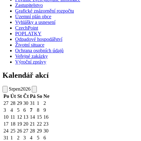
Zastupitelstvo
Grafické znázornění rozpočtu
Územní plán obce
Vyhlášky a usnesení
CzechPoint
POPLATKY
Odpadové hospodářství
Životní situace
Ochrana osobních údajů
Veřejné zakázky
Výroční zprávy
Kalendář akcí
Srpen
2026
Po
Út
St
Čt
Pá
So
Ne
27
28
29
30
31
1
2
3
4
5
6
7
8
9
10
11
12
13
14
15
16
17
18
19
20
21
22
23
24
25
26
27
28
29
30
31
1
2
3
4
5
6