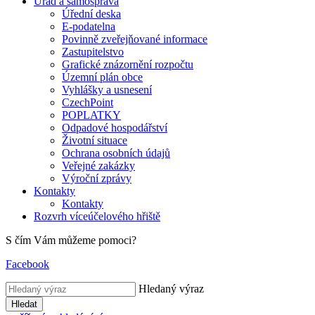
Úřad a samospráva
Úřední deska
E-podatelna
Povinně zveřejňované informace
Zastupitelstvo
Grafické znázornění rozpočtu
Územní plán obce
Vyhlášky a usnesení
CzechPoint
POPLATKY
Odpadové hospodářství
Životní situace
Ochrana osobních údajů
Veřejné zakázky
Výroční zprávy
Kontakty
Kontakty
Rozvrh víceúčelového hřiště
S čím Vám můžeme pomoci?
Facebook
Hledaný výraz
Hledat