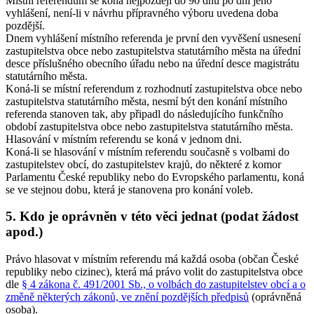
Místní referendum se koná nejpozději do 90 dnů po dni jeho
vyhlášení, není-li v návrhu přípravného výboru uvedena doba
pozdější.
Dnem vyhlášení místního referenda je první den vyvěšení usnesení
zastupitelstva obce nebo zastupitelstva statutárního města na úřední
desce příslušného obecního úřadu nebo na úřední desce magistrátu
statutárního města.
Koná-li se místní referendum z rozhodnutí zastupitelstva obce nebo
zastupitelstva statutárního města, nesmí být den konání místního
referenda stanoven tak, aby připadl do následujícího funkčního
období zastupitelstva obce nebo zastupitelstva statutárního města
.
Hlasování v místním referendu se koná v jednom dni.
Koná-li se hlasování v místním referendu současně s volbami do
zastupitelstev obcí, do zastupitelstev krajů, do některé z komor
Parlamentu České republiky nebo do Evropského parlamentu, koná
se ve stejnou dobu, která je stanovena pro konání voleb.
5. Kdo je oprávněn v této věci jednat (podat žádost
apod.)
Právo hlasovat v místním referendu má každá osoba (občan České
republiky nebo cizinec), která má právo volit do zastupitelstva obce
dle
§ 4 zákona č. 491/2001 Sb., o volbách do zastupitelstev obcí a o
změně některých zákonů, ve znění pozdějších předpisů
(oprávněná
osoba).