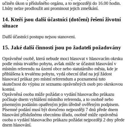
učiněn úkon u příslušného orgánu, a to nejpozději do 16.00 hodin.
Lhůty nelze prodloužit ani prominout jejich zmeškání.
14. Kteří jsou další účastníci (dotčení) řešení životní
situace
Další účastníci postupu nejsou stanoveni.
15. Jaké další činnosti jsou po žadateli požadovány
Oprávněné osobě, která nebude moci hlasovat v hlasovacím okrsku
podle místa trvalého pobytu, avšak může se účastnit hlasování v
místním referendu na území obce nebo statutárního města, kde je
přihlášena k trvalému pobytu, vydá obecní úřad na její žádost
hlasovací průkaz pro místní referendum a poznamená tuto
skutečnost do výpisu ze seznamu oprávněných osob pro okrskovou
komisi.
Oprávněná osoba může požádat o vydání hlasovacího průkazu
počínaje dnem vyhlášení místního referenda, a to osobně nebo
písemným podáním opatřeným jejím úředně ověřeným podpisem.
Písemné podání musí být doručeno nejpozději 7 dnů přede dnem
hlasování příslušnému obecnímu úřadu, osobně může oprávněná
osoba o vydání hlasovacího průkazu požádat nejpozději 2 dny přede
dnem hlasování.