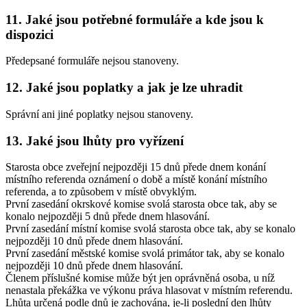
11. Jaké jsou potřebné formuláře a kde jsou k
dispozici
Předepsané formuláře nejsou stanoveny.
12. Jaké jsou poplatky a jak je lze uhradit
Správní ani jiné poplatky nejsou stanoveny.
13. Jaké jsou lhůty pro vyřízení
Starosta obce zveřejní nejpozději 15 dnů přede dnem konání
místního referenda oznámení o době a místě konání místního
referenda, a to způsobem v místě obvyklým.
První zasedání okrskové komise svolá starosta obce tak, aby se
konalo nejpozději 5 dnů přede dnem hlasování.
První zasedání místní komise svolá starosta obce tak, aby se konalo
nejpozději 10 dnů přede dnem hlasování.
První zasedání městské komise svolá primátor tak, aby se konalo
nejpozději 10 dnů přede dnem hlasování.
Členem příslušné komise může být jen oprávněná osoba, u níž
nenastala překážka ve výkonu práva hlasovat v místním referendu.
Lhůta určená podle dnů je zachována, je-li poslední den lhůty