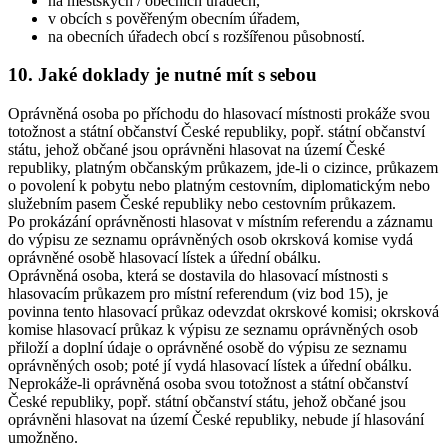
na městských / obecních úřadech,
v obcích s pověřeným obecním úřadem,
na obecních úřadech obcí s rozšířenou působností.
10. Jaké doklady je nutné mít s sebou
Oprávněná osoba po příchodu do hlasovací místnosti prokáže svou
totožnost a státní občanství České republiky, popř. státní občanství
státu, jehož občané jsou oprávněni hlasovat na území České
republiky, platným občanským průkazem, jde-li o cizince, průkazem
o povolení k pobytu nebo platným cestovním, diplomatickým nebo
služebním pasem České republiky nebo cestovním průkazem.
Po prokázání oprávněnosti hlasovat v místním referendu a záznamu
do výpisu ze seznamu oprávněných osob okrsková komise vydá
oprávněné osobě hlasovací lístek a úřední obálku.
Oprávněná osoba, která se dostavila do hlasovací místnosti s
hlasovacím průkazem pro místní referendum (viz bod 15), je
povinna tento hlasovací průkaz odevzdat okrskové komisi; okrsková
komise hlasovací průkaz k výpisu ze seznamu oprávněných osob
přiloží a doplní údaje o oprávněné osobě do výpisu ze seznamu
oprávněných osob; poté jí vydá hlasovací lístek a úřední obálku.
Neprokáže-li oprávněná osoba svou totožnost a státní občanství
České republiky, popř. státní občanství státu, jehož občané jsou
oprávněni hlasovat na území České republiky, nebude jí hlasování
umožněno.