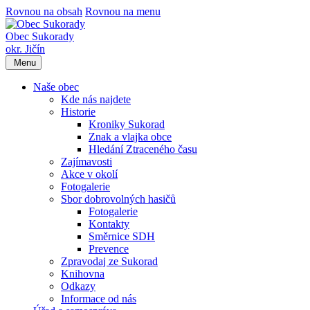
Rovnou na obsah
Rovnou na menu
Obec Sukorady
okr. Jičín
Menu
Naše obec
Kde nás najdete
Historie
Kroniky Sukorad
Znak a vlajka obce
Hledání Ztraceného času
Zajímavosti
Akce v okolí
Fotogalerie
Sbor dobrovolných hasičů
Fotogalerie
Kontakty
Směrnice SDH
Prevence
Zpravodaj ze Sukorad
Knihovna
Odkazy
Informace od nás