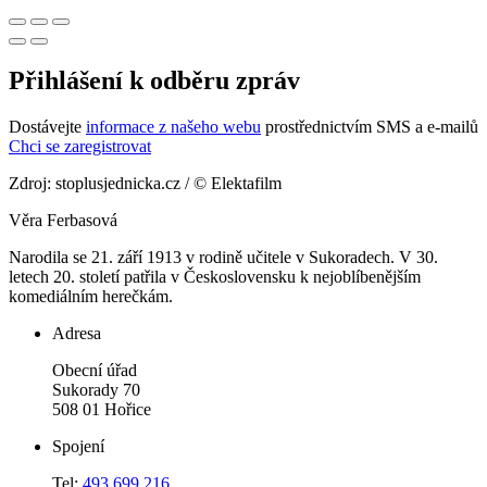
Přihlášení k odběru zpráv
Dostávejte
informace z našeho webu
prostřednictvím SMS a e-mailů
Chci se zaregistrovat
Zdroj: stoplusjednicka.cz / © Elektafilm
Věra Ferbasová
Narodila se 21. září 1913 v rodině učitele v Sukoradech. V 30.
letech 20. století patřila v Československu k nejoblíbenějším
komediálním herečkám.
Adresa
Obecní úřad
Sukorady 70
508 01 Hořice
Spojení
Tel:
493 699 216