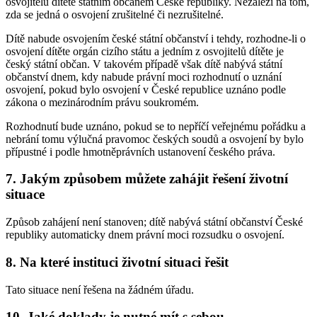
osvojitelů dítěte státním občanem České republiky. Nezáleží na tom,
zda se jedná o osvojení zrušitelné či nezrušitelné.
Dítě nabude osvojením české státní občanství i tehdy, rozhodne-li o
osvojení dítěte orgán cizího státu a jedním z osvojitelů dítěte je
český státní občan. V takovém případě však dítě nabývá státní
občanství dnem, kdy nabude právní moci rozhodnutí o uznání
osvojení, pokud bylo osvojení v České republice uznáno podle
zákona o mezinárodním právu soukromém.
Rozhodnutí bude uznáno, pokud se to nepříčí veřejnému pořádku a
nebrání tomu výlučná pravomoc českých soudů a osvojení by bylo
přípustné i podle hmotněprávních ustanovení českého práva.
7. Jakým způsobem můžete zahájit řešení životní
situace
Způsob zahájení není stanoven; dítě nabývá státní občanství České
republiky automaticky dnem právní moci rozsudku o osvojení.
8. Na které instituci životní situaci řešit
Tato situace není řešena na žádném úřadu.
10. Jaké doklady je nutné mít s sebou