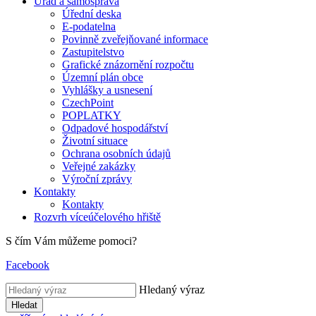
Úřad a samospráva
Úřední deska
E-podatelna
Povinně zveřejňované informace
Zastupitelstvo
Grafické znázornění rozpočtu
Územní plán obce
Vyhlášky a usnesení
CzechPoint
POPLATKY
Odpadové hospodářství
Životní situace
Ochrana osobních údajů
Veřejné zakázky
Výroční zprávy
Kontakty
Kontakty
Rozvrh víceúčelového hřiště
S čím Vám můžeme pomoci?
Facebook
Hledaný výraz
Hledat