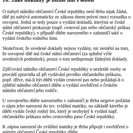
O nabytí státního občanství České republiky není třeba nijak žádat,
dítě jej nabývá automaticky ze zákona dnem právní moci rozsudku o
osvojení. Jedná se tedy pouze o vydání dokladů, kterými se české
státní občanství prokazuje (např. cestovní pas nebo občanský průkaz
České republiky), v případě dítěte narozeného v zahraničí také o
vydání českého rodného listu.
Skutečnost, že uvedené doklady nejsou vydány, nic nemění na tom,
že osvojené dítě má české státní občanství (za splnění výše
uvedených podmínek), pouze o tom nedisponuje žádnými doklady.
Zjišťování státního občanství České republiky u nezletilé osoby se
provádí zpravidla až při vydávání prvního občanského průkazu,
popř. dříve, má-li být dítěti vydán cestovní pas nebo požádají-li o
zjištění státního občanství dítěte a vydání osvědčení o českém
státním občanství jeho rodiče.
U osvojeného dítěte narozeného v zahraničí je třeba nejprve požádat
o zápis jeho narození do tzv. zvláštní matriky, na základě kterého je
dítěti vydán český rodný list, který je nezbytný k vydání např.
občanského průkazu nebo cestovního pasu České republiky.
K zápisu narození do zvláštní matriky je třeba připojit i osvědčení o
státním občanství České republiky dítěte.