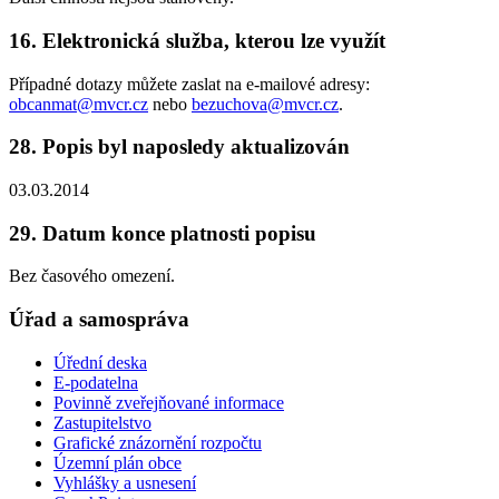
16. Elektronická služba, kterou lze využít
Případné dotazy můžete zaslat na e-mailové adresy:
obcanmat@mvcr.cz
nebo
bezuchova@mvcr.cz
.
28. Popis byl naposledy aktualizován
03.03.2014
29. Datum konce platnosti popisu
Bez časového omezení.
Úřad a samospráva
Úřední deska
E-podatelna
Povinně zveřejňované informace
Zastupitelstvo
Grafické znázornění rozpočtu
Územní plán obce
Vyhlášky a usnesení