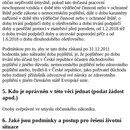
občan nepřivodil úmyslně, pokud tato dočasná pracovní
neschopnost vznikla v době této výdělečné činnosti nebo v ochranné
lhůtě podle zákona o nemocenském pojištění, dále o dobu karantény
nařízené v době této výdělečné činnosti nebo v ochranné lhůtě, o
dobu trvání podpůrčí doby u ošetřovného a dobu trvání podpůrčí
doby u peněžité pomoci v mateřství před porodem, od 1.2.2018 též
o dobu trvání podpůrčí doby u otcovské poporodní péče a od
1.6.2018 o dobu dlouhodobého ošetřovného.
Podmínkou pro to, aby se tato doba získaná po 31.12.2011
hodnotila jako náhradní doba pojištění, je, že pojištěnec po dobu
trvání této účasti byl v České republice účasten důchodového
pojištění z jiného důvodu, nemocenského pojištění nebo zdravotního
pojištění anebo, bydlel-li v České republice, jako poživatel důchodu
nebo rodinný příslušník odvozoval své nároky ze zdravotního
pojištění v jiném členském státě Evropské unie.
5. Kdo je oprávněn v této věci jednat (podat žádost
apod.)
Osoby svéprávné ve smyslu občanského zákoníku.
6. Jaké jsou podmínky a postup pro řešení životní
situace