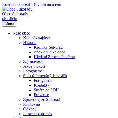
Rovnou na obsah
Rovnou na menu
Obec Sukorady
okr. Jičín
Menu
Naše obec
Kde nás najdete
Historie
Kroniky Sukorad
Znak a vlajka obce
Hledání Ztraceného času
Zajímavosti
Akce v okolí
Fotogalerie
Sbor dobrovolných hasičů
Fotogalerie
Kontakty
Směrnice SDH
Prevence
Zpravodaj ze Sukorad
Knihovna
Odkazy
Informace od nás