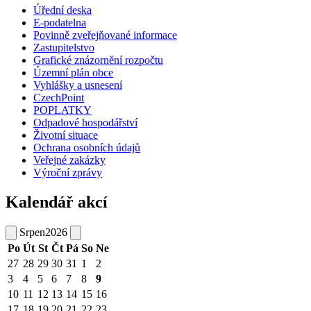
Úřední deska
E-podatelna
Povinně zveřejňované informace
Zastupitelstvo
Grafické znázornění rozpočtu
Územní plán obce
Vyhlášky a usnesení
CzechPoint
POPLATKY
Odpadové hospodářství
Životní situace
Ochrana osobních údajů
Veřejné zakázky
Výroční zprávy
Kalendář akcí
Srpen
2026
Po
Út
St
Čt
Pá
So
Ne
27
28
29
30
31
1
2
3
4
5
6
7
8
9
10
11
12
13
14
15
16
17
18
19
20
21
22
23