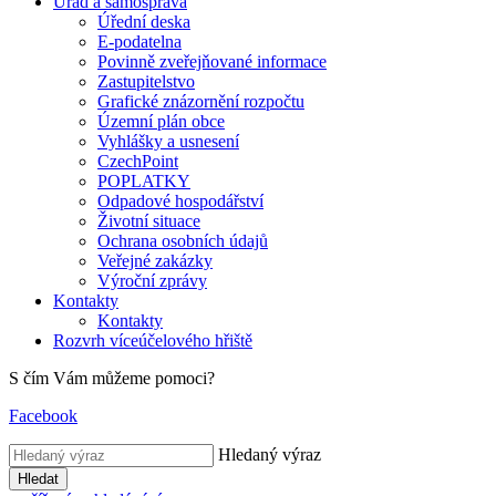
Úřad a samospráva
Úřední deska
E-podatelna
Povinně zveřejňované informace
Zastupitelstvo
Grafické znázornění rozpočtu
Územní plán obce
Vyhlášky a usnesení
CzechPoint
POPLATKY
Odpadové hospodářství
Životní situace
Ochrana osobních údajů
Veřejné zakázky
Výroční zprávy
Kontakty
Kontakty
Rozvrh víceúčelového hřiště
S čím Vám můžeme pomoci?
Facebook
Hledaný výraz
Hledat