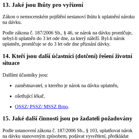
13. Jaké jsou lhůty pro vyřízení
Zákon o nemocenském pojištění nestanoví lhůtu k uplatnění nároku
na dávku.
Podle zákona č. 187/2006 Sb., § 46, se nárok na dávku promlčuje,
nebyl-li uplatněn do 3 let ode dne, za který náleží. Byl-li nárok
uplatněn, promlčuje se do 3 let ode dne přiznání dávky.
14. Kteří jsou další účastníci (dotčení) řešení životní
situace
Dalšími účastníky jsou:
zaměstnavatel, u kterého je nárok na dávku uplatněn,
ošetřující lékař,
OSSZ/ PSSZ/ MSSZ Brno
.
15. Jaké další činnosti jsou po žadateli požadovány
Podle ustanovení zákona č. 187/2006 Sb., § 103, uplatňovat nárok
na dávku stanoveným způsobem, podávat vysvětlení, předkládat