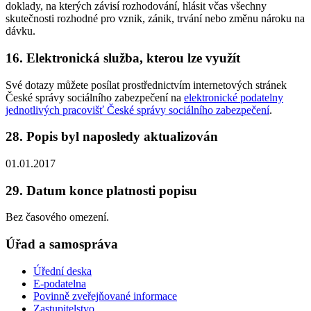
doklady, na kterých závisí rozhodování, hlásit včas všechny
skutečnosti rozhodné pro vznik, zánik, trvání nebo změnu nároku na
dávku.
16. Elektronická služba, kterou lze využít
Své dotazy můžete posílat prostřednictvím internetových stránek
České správy sociálního zabezpečení na
elektronické podatelny
jednotlivých pracovišť České správy sociálního zabezpečení
.
28. Popis byl naposledy aktualizován
01.01.2017
29. Datum konce platnosti popisu
Bez časového omezení.
Úřad a samospráva
Úřední deska
E-podatelna
Povinně zveřejňované informace
Zastupitelstvo