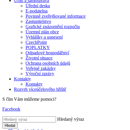
Úřad a samospráva
Úřední deska
E-podatelna
Povinně zveřejňované informace
Zastupitelstvo
Grafické znázornění rozpočtu
Územní plán obce
Vyhlášky a usnesení
CzechPoint
POPLATKY
Odpadové hospodářství
Životní situace
Ochrana osobních údajů
Veřejné zakázky
Výroční zprávy
Kontakty
Kontakty
Rozvrh víceúčelového hřiště
S čím Vám můžeme pomoci?
Facebook
Hledaný výraz
Hledat