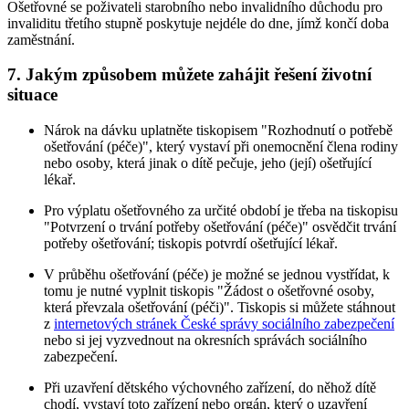
Ošetřovné se poživateli starobního nebo invalidního důchodu pro
invaliditu třetího stupně poskytuje nejdéle do dne, jímž končí doba
zaměstnání.
7. Jakým způsobem můžete zahájit řešení životní
situace
Nárok na dávku uplatněte tiskopisem "Rozhodnutí o potřebě
ošetřování (péče)", který vystaví při onemocnění člena rodiny
nebo osoby, která jinak o dítě pečuje, jeho (její) ošetřující
lékař.
Pro výplatu ošetřovného za určité období je třeba na tiskopisu
"Potvrzení o trvání potřeby ošetřování (péče)" osvědčit trvání
potřeby ošetřování; tiskopis potvrdí ošetřující lékař.
V průběhu ošetřování (péče) je možné se jednou vystřídat, k
tomu je nutné vyplnit tiskopis "Žádost o ošetřovné osoby,
která převzala ošetřování (péči)". Tiskopis si můžete stáhnout
z
internetových stránek České správy sociálního zabezpečení
nebo si jej vyzvednout na okresních správách sociálního
zabezpečení.
Při uzavření dětského výchovného zařízení, do něhož dítě
chodí, vystaví toto zařízení nebo orgán, který o uzavření