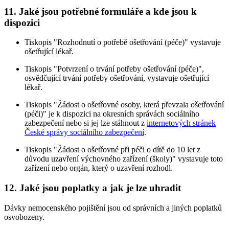
11. Jaké jsou potřebné formuláře a kde jsou k
dispozici
Tiskopis "Rozhodnutí o potřebě ošetřování (péče)" vystavuje
ošetřující lékař.
Tiskopis "Potvrzení o trvání potřeby ošetřování (péče)",
osvědčující trvání potřeby ošetřování, vystavuje ošetřující
lékař.
Tiskopis "Žádost o ošetřovné osoby, která převzala ošetřování
(péči)" je k dispozici na okresních správách sociálního
zabezpečení nebo si jej lze stáhnout z
internetových stránek
České správy sociálního zabezpečení
.
Tiskopis "Žádost o ošetřovné při péči o dítě do 10 let z
důvodu uzavření výchovného zařízení (školy)" vystavuje toto
zařízení nebo orgán, který o uzavření rozhodl.
12. Jaké jsou poplatky a jak je lze uhradit
Dávky nemocenského pojištění jsou od správních a jiných poplatků
osvobozeny.