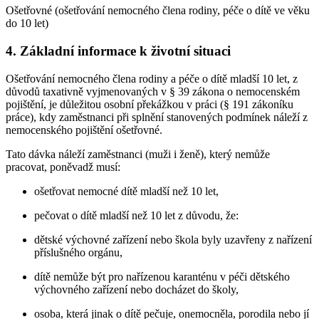
Ošetřovné (ošetřování nemocného člena rodiny, péče o dítě ve věku
do 10 let)
4. Základní informace k životní situaci
Ošetřování nemocného člena rodiny a péče o dítě mladší 10 let, z
důvodů taxativně vyjmenovaných v § 39 zákona o nemocenském
pojištění, je důležitou osobní překážkou v práci (§ 191 zákoníku
práce), kdy zaměstnanci při splnění stanovených podmínek náleží z
nemocenského pojištění ošetřovné.
Tato dávka náleží zaměstnanci (muži i ženě), který nemůže
pracovat, poněvadž musí:
ošetřovat nemocné dítě mladší než 10 let,
pečovat o dítě mladší než 10 let z důvodu, že:
dětské výchovné zařízení nebo škola byly uzavřeny z nařízení
příslušného orgánu,
dítě nemůže být pro nařízenou karanténu v péči dětského
výchovného zařízení nebo docházet do školy,
osoba, která jinak o dítě pečuje, onemocněla, porodila nebo jí