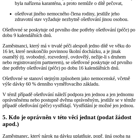
byla nařízena karanténa, a proto nemůže o dítě pečovat,
ošetřovat jiného nemocného člena rodiny, jestliže jeho
zdravotní stav vyžaduje nezbytně ošetřování jinou osobou.
Ošetřovné se poskytuje od prvního dne potřeby ošetřování (péče) po
dobu 9 kalendářních dnů.
Zaměstnanci, který má v trvalé péči alespoň jedno dítě ve věku do
16 let, které neukončilo povinnou školní docházku, a je jinak
osamělý (tj. svobodný, rozvedený, ovdovělý, nežije-li s druhem
nebo registrovaným partnerem), se ošetřovné poskytuje od prvního
dne potřeby ošetřování (péče) po dobu 16 kalendářních dnů.
Ošetřovné se stanoví stejným způsobem jako nemocenské, včetně
výše dávky 60 % denního vyměřovacího základu.
V témž případě ošetřování náleží podpora jen jednou a jen jednomu
oprávněnému nebo postupně dvěma oprávněným, jestliže se v témže
případě ošetřování (péče) vystřídají. Vystřídání je možné jen jednou.
5. Kdo je oprávněn v této věci jednat (podat žádost
apod.)
Zaměstnanec, který nárok na dávku uplatňuje, popř. jiná osoba na