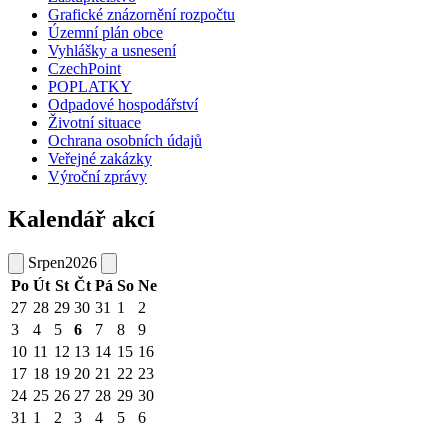
Grafické znázornění rozpočtu
Územní plán obce
Vyhlášky a usnesení
CzechPoint
POPLATKY
Odpadové hospodářství
Životní situace
Ochrana osobních údajů
Veřejné zakázky
Výroční zprávy
Kalendář akcí
Srpen
2026
Po
Út
St
Čt
Pá
So
Ne
27
28
29
30
31
1
2
3
4
5
6
7
8
9
10
11
12
13
14
15
16
17
18
19
20
21
22
23
24
25
26
27
28
29
30
31
1
2
3
4
5
6