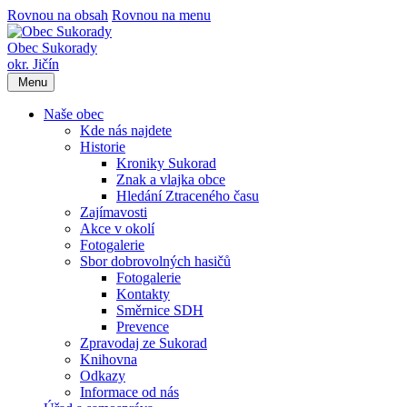
Rovnou na obsah
Rovnou na menu
Obec Sukorady
okr. Jičín
Menu
Naše obec
Kde nás najdete
Historie
Kroniky Sukorad
Znak a vlajka obce
Hledání Ztraceného času
Zajímavosti
Akce v okolí
Fotogalerie
Sbor dobrovolných hasičů
Fotogalerie
Kontakty
Směrnice SDH
Prevence
Zpravodaj ze Sukorad
Knihovna
Odkazy
Informace od nás