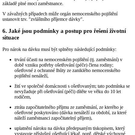
základě plné moci zaměstnance.
V závažných případech může orgán nemocenského pojištění
ustanovit tzv. "zvláštního příjemce dávky".
6. Jaké jsou podmínky a postup pro řešení životní
situace
Pro nárok na dávku musí být splněny následující podmínky:
trvání účasti na nemocenském pojištění (tj. zaměstnání) v
době vzniku potřeby ošetřování (péče) člena rodiny;
ošetřovné z ochranné lhůty ze zaniklého nemocenského
pojištění nenáleží,
žití ve společné domácnosti s ošetřovaným; tato podmínka se
nevyžaduje při ošetřování (péči) dítěte ve věku do 10 let
rodičem,
ztráta započitatelného příjmu ze zaměstnání, ze kterého je
ošetřovné poskytováno (dávka nenáleží za období, za které
náleží zaměstnanci započitatelný příjem),
uplatnění nároku na dávku předepsaným tiskopisem, který
vystavuje příslušný ošetřující lékař, popř. dětské výchovné