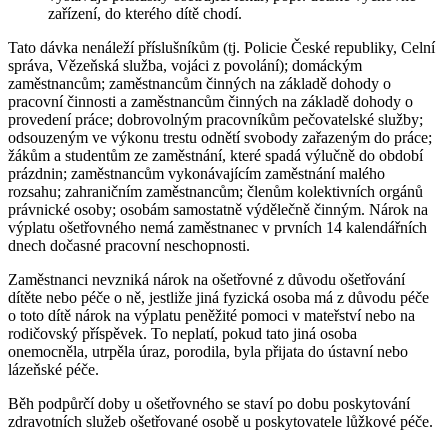
zařízení, do kterého dítě chodí.
Tato dávka nenáleží příslušníkům (tj. Policie České republiky, Celní
správa, Vězeňská služba, vojáci z povolání); domáckým
zaměstnancům; zaměstnancům činných na základě dohody o
pracovní činnosti a zaměstnancům činných na základě dohody o
provedení práce; dobrovolným pracovníkům pečovatelské služby;
odsouzeným ve výkonu trestu odnětí svobody zařazeným do práce;
žákům a studentům ze zaměstnání, které spadá výlučně do období
prázdnin; zaměstnancům vykonávajícím zaměstnání malého
rozsahu; zahraničním zaměstnancům; členům kolektivních orgánů
právnické osoby; osobám samostatně výdělečně činným. Nárok na
výplatu ošetřovného nemá zaměstnanec v prvních 14 kalendářních
dnech dočasné pracovní neschopnosti.
Zaměstnanci nevzniká nárok na ošetřovné z důvodu ošetřování
dítěte nebo péče o ně, jestliže jiná fyzická osoba má z důvodu péče
o toto dítě nárok na výplatu peněžité pomoci v mateřství nebo na
rodičovský příspěvek. To neplatí, pokud tato jiná osoba
onemocněla, utrpěla úraz, porodila, byla přijata do ústavní nebo
lázeňské péče.
Běh podpůrčí doby u ošetřovného se staví po dobu poskytování
zdravotních služeb ošetřované osobě u poskytovatele lůžkové péče.