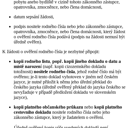
pobytu anebo bydliště v cizině tohoto zákonného zástupce,
opatrovníka, zmocněnce, nebo člena domácnosti,
datum sepsání žádosti,
podpis nositele rodného čísla nebo jeho zákonného zástupce,
opatrovníka, zmocněnce, nebo člena domácnosti, který žádost
o ověření rodného čísla podává (podpis na žádosti nemusí být
úředně ověřen).
K žádosti o ověření rodného čísla je nezbytné připojit:
kopii rodného listu
,
popř. kopii jiného dokladu o datu a
místě narozen
í (např. kopii cizozemského dokladu
totožnosti)
nositele rodného čísla
, jehož rodné číslo má být
ověřeno; je-li tento doklad vyhotoven v jiném než českém
jazyce, je nutné přiložit k němu jeho úřední překlad do
českého jazyka (úředně ověřený překlad do jazyka českého se
nevyžaduje v případě předložení dokladu ve slovenském
jazyce),
kopii platného občanského průkazu
nebo
kopii platného
cestovního dokladu
nositele rodného čísla nebo jeho
zákonného zástupce, který je žadatelem o ověření.
Úředně ověřená kopie výše uvedených dokladů není