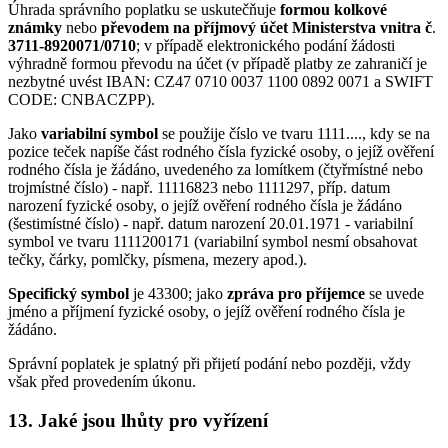
Úhrada správního poplatku se uskutečňuje
formou kolkové
známky
nebo
převodem na příjmový účet Ministerstva vnitra č
.
3711-8920071/0710
; v případě elektronického podání žádosti
výhradně formou převodu na účet (v případě platby ze zahraničí je
nezbytné uvést IBAN: CZ47 0710 0037 1100 0892 0071 a SWIFT
CODE: CNBACZPP).
Jako
variabilní symbol
se použije číslo ve tvaru 1111...., kdy se na
pozice teček napíše část rodného čísla fyzické osoby, o jejíž ověření
rodného čísla je žádáno, uvedeného za lomítkem (čtyřmístné nebo
trojmístné číslo) - např. 11116823 nebo 1111297, příp. datum
narození fyzické osoby, o jejíž ověření rodného čísla je žádáno
(šestimístné číslo) - např. datum narození 20.01.1971 - variabilní
symbol ve tvaru 1111200171 (variabilní symbol nesmí obsahovat
tečky, čárky, pomlčky, písmena, mezery apod.).
Specifický symbol
je 43300; jako
zpráva pro příjemce
se uvede
jméno a příjmení fyzické osoby, o jejíž ověření rodného čísla je
žádáno.
Správní poplatek je splatný při přijetí podání nebo později, vždy
však před provedením úkonu.
13. Jaké jsou lhůty pro vyřízení