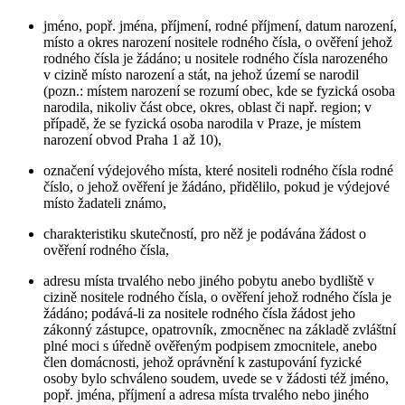
jméno, popř. jména, příjmení, rodné příjmení, datum narození,
místo a okres narození nositele rodného čísla, o ověření jehož
rodného čísla je žádáno; u nositele rodného čísla narozeného
v cizině místo narození a stát, na jehož území se narodil
(pozn.: místem narození se rozumí obec, kde se fyzická osoba
narodila, nikoliv část obce, okres, oblast či např. region; v
případě, že se fyzická osoba narodila v Praze, je místem
narození obvod Praha 1 až 10),
označení výdejového místa, které nositeli rodného čísla rodné
číslo, o jehož ověření je žádáno, přidělilo, pokud je výdejové
místo žadateli známo,
charakteristiku skutečností, pro něž je podávána žádost o
ověření rodného čísla,
adresu místa trvalého nebo jiného pobytu anebo bydliště v
cizině nositele rodného čísla, o ověření jehož rodného čísla je
žádáno; podává-li za nositele rodného čísla žádost jeho
zákonný zástupce, opatrovník, zmocněnec na základě zvláštní
plné moci s úředně ověřeným podpisem zmocnitele, anebo
člen domácnosti, jehož oprávnění k zastupování fyzické
osoby bylo schváleno soudem, uvede se v žádosti též jméno,
popř. jména, příjmení a adresa místa trvalého nebo jiného