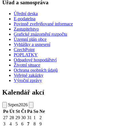
Úřad a samospráva
Úřední deska
E-podatelna
Povinně zveřejňované informace
Zastupitelstvo
Grafické znázornění rozpočtu
Územní plán obce
Vyhlášky a usnesení
CzechPoint
POPLATKY
Odpadové hospodářství
Životní situace
Ochrana osobních údajů
Veřejné zakázky
Výroční zprávy
Kalendář akcí
Srpen
2026
Po
Út
St
Čt
Pá
So
Ne
27
28
29
30
31
1
2
3
4
5
6
7
8
9