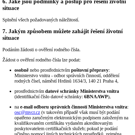
6. Jaké jsou podmínky a postup pro řešení životní
situace
Splnění všech požadovaných náležitostí.
7. Jakým způsobem můžete zahájit řešení životní
situace
Podáním žádosti o ověření rodného čísla.
Žádost o ověření rodného čísla lze podat:
osobně
nebo prostřednictvím
poštovní přepravy
:
Ministerstvo vnitra - odbor správních činností, oddělení
rodných čísel, náměstí Hrdinů 1634/3, 140 21 Praha 4,
prostřednictvím
datové schránky Ministerstva vnitra
(identifikační číslo datové schránky:
6BNAAWP
),
na
e-mail odboru správních činností Ministerstva vnitra
:
osc@mvcr.cz
(v takovém případě však musí být podání
opatřeno zaručeným elektronickým podpisem založeným na
kvalifikovaném certifikátu vydaném akreditovaným
poskytovatelem certifikačních služeb; pokud je podání
učiněno pomocí jiných technických prostředků, zejména