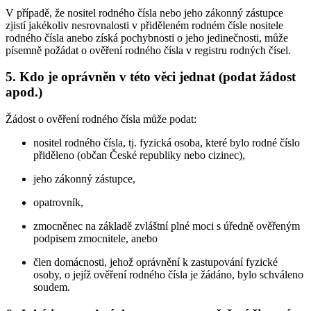
V případě, že nositel rodného čísla nebo jeho zákonný zástupce
zjistí jakékoliv nesrovnalosti v přiděleném rodném čísle nositele
rodného čísla anebo získá pochybnosti o jeho jedinečnosti, může
písemně požádat o ověření rodného čísla v registru rodných čísel.
5. Kdo je oprávněn v této věci jednat (podat žádost
apod.)
Žádost o ověření rodného čísla může podat:
nositel rodného čísla, tj. fyzická osoba, které bylo rodné číslo
přiděleno (občan České republiky nebo cizinec),
jeho zákonný zástupce,
opatrovník,
zmocněnec na základě zvláštní plné moci s úředně ověřeným
podpisem zmocnitele, anebo
člen domácnosti, jehož oprávnění k zastupování fyzické
osoby, o jejíž ověření rodného čísla je žádáno, bylo schváleno
soudem.