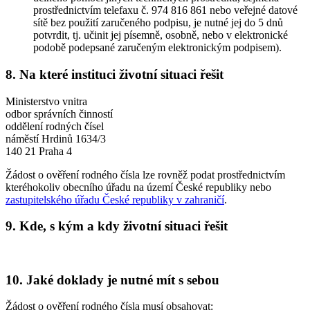
prostřednictvím telefaxu č. 974 816 861 nebo veřejné datové
sítě bez použití zaručeného podpisu, je nutné jej do 5 dnů
potvrdit, tj. učinit jej písemně, osobně, nebo v elektronické
podobě podepsané zaručeným elektronickým podpisem).
8. Na které instituci životní situaci řešit
Ministerstvo vnitra
odbor správních činností
oddělení rodných čísel
náměstí Hrdinů 1634/3
140 21 Praha 4
Žádost o ověření rodného čísla lze rovněž podat prostřednictvím
kteréhokoliv obecního úřadu na území České republiky nebo
zastupitelského úřadu České republiky v zahraničí
.
9. Kde, s kým a kdy životní situaci řešit
10. Jaké doklady je nutné mít s sebou
Žádost o ověření rodného čísla musí obsahovat: