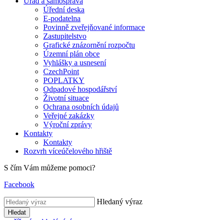
Úřad a samospráva
Úřední deska
E-podatelna
Povinně zveřejňované informace
Zastupitelstvo
Grafické znázornění rozpočtu
Územní plán obce
Vyhlášky a usnesení
CzechPoint
POPLATKY
Odpadové hospodářství
Životní situace
Ochrana osobních údajů
Veřejné zakázky
Výroční zprávy
Kontakty
Kontakty
Rozvrh víceúčelového hřiště
S čím Vám můžeme pomoci?
Facebook
Hledaný výraz
Hledat