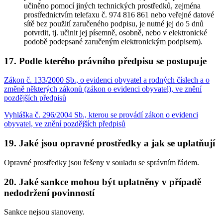
učiněno pomocí jiných technických prostředků, zejména
prostřednictvím telefaxu č. 974 816 861 nebo veřejné datové
sítě bez použití zaručeného podpisu, je nutné jej do 5 dnů
potvrdit, tj. učinit jej písemně, osobně, nebo v elektronické
podobě podepsané zaručeným elektronickým podpisem).
17. Podle kterého právního předpisu se postupuje
Zákon č. 133/2000 Sb., o evidenci obyvatel a rodných číslech a o
změně některých zákonů (zákon o evidenci obyvatel), ve znění
pozdějších předpisů
Vyhláška č. 296/2004 Sb., kterou se provádí zákon o evidenci
obyvatel, ve znění pozdějších předpisů
19. Jaké jsou opravné prostředky a jak se uplatňují
Opravné prostředky jsou řešeny v souladu se správním řádem.
20. Jaké sankce mohou být uplatněny v případě
nedodržení povinností
Sankce nejsou stanoveny.