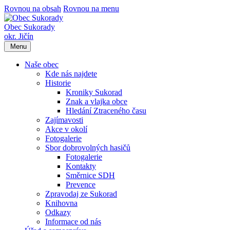
Rovnou na obsah
Rovnou na menu
Obec Sukorady
okr. Jičín
Menu
Naše obec
Kde nás najdete
Historie
Kroniky Sukorad
Znak a vlajka obce
Hledání Ztraceného času
Zajímavosti
Akce v okolí
Fotogalerie
Sbor dobrovolných hasičů
Fotogalerie
Kontakty
Směrnice SDH
Prevence
Zpravodaj ze Sukorad
Knihovna
Odkazy
Informace od nás