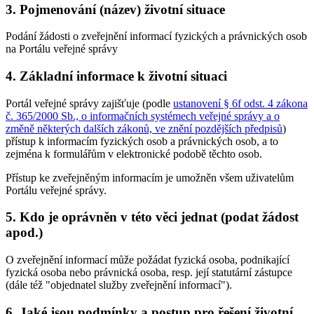
3. Pojmenování (název) životní situace
Podání žádosti o zveřejnění informací fyzických a právnických osob
na Portálu veřejné správy
4. Základní informace k životní situaci
Portál veřejné správy zajišťuje (podle
ustanovení § 6f odst. 4 zákona
č. 365/2000 Sb., o informačních systémech veřejné správy a o
změně některých dalších zákonů, ve znění pozdějších předpisů
)
přístup k informacím fyzických osob a právnických osob, a to
zejména k formulářům v elektronické podobě těchto osob.
Přístup ke zveřejněným informacím je umožněn všem uživatelům
Portálu veřejné správy.
5. Kdo je oprávněn v této věci jednat (podat žádost
apod.)
O zveřejnění informací může požádat fyzická osoba, podnikající
fyzická osoba nebo právnická osoba, resp. její statutární zástupce
(dále též "objednatel služby zveřejnění informací").
6. Jaké jsou podmínky a postup pro řešení životní