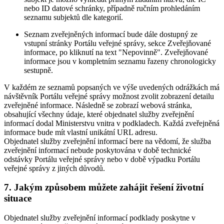
nebo ID datové schránky, případně ručním prohledáním
seznamu subjektů dle kategorií.
Seznam zveřejněných informací bude dále dostupný ze
vstupní stránky Portálu veřejné správy, sekce Zveřejňované
informace, po kliknutí na text "Nepovinně". Zveřejňované
informace jsou v kompletním seznamu řazeny chronologicky
sestupně.
V každém ze seznamů popsaných ve výše uvedených odrážkách má
návštěvník Portálu veřejné správy možnost zvolit zobrazení detailu
zveřejněné informace. Následně se zobrazí webová stránka,
obsahující všechny údaje, které objednatel služby zveřejnění
informací dodal Ministerstvu vnitra v podkladech. Každá zveřejněná
informace bude mít vlastní unikátní URL adresu.
Objednatel služby zveřejnění informací bere na vědomí, že služba
zveřejnění informací nebude poskytována v době technické
odstávky Portálu veřejné správy nebo v době výpadku Portálu
veřejné správy z jiných důvodů.
7. Jakým způsobem můžete zahájit řešení životní
situace
Objednatel služby zveřejnění informací podklady poskytne v