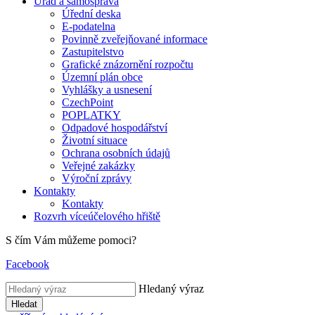
Úřad a samospráva
Úřední deska
E-podatelna
Povinně zveřejňované informace
Zastupitelstvo
Grafické znázornění rozpočtu
Územní plán obce
Vyhlášky a usnesení
CzechPoint
POPLATKY
Odpadové hospodářství
Životní situace
Ochrana osobních údajů
Veřejné zakázky
Výroční zprávy
Kontakty
Kontakty
Rozvrh víceúčelového hřiště
S čím Vám můžeme pomoci?
Facebook
Hledaný výraz
Hledat