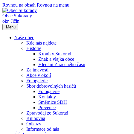
Rovnou na obsah
Rovnou na menu
Obec Sukorady
okr. Jičín
Menu
Naše obec
Kde nás najdete
Historie
Kroniky Sukorad
Znak a vlajka obce
Hledání Ztraceného času
Zajímavosti
Akce v okolí
Fotogalerie
Sbor dobrovolných hasičů
Fotogalerie
Kontakty
Směrnice SDH
Prevence
Zpravodaj ze Sukorad
Knihovna
Odkazy
Informace od nás