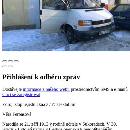
Přihlášení k odběru zpráv
Dostávejte
informace z našeho webu
prostřednictvím SMS a e-mailů
Chci se zaregistrovat
Zdroj: stoplusjednicka.cz / © Elektafilm
Věra Ferbasová
Narodila se 21. září 1913 v rodině učitele v Sukoradech. V 30.
letech 20. století patřila v Československu k nejoblíbenějším