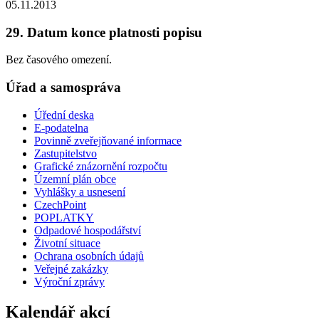
05.11.2013
29. Datum konce platnosti popisu
Bez časového omezení.
Úřad a samospráva
Úřední deska
E-podatelna
Povinně zveřejňované informace
Zastupitelstvo
Grafické znázornění rozpočtu
Územní plán obce
Vyhlášky a usnesení
CzechPoint
POPLATKY
Odpadové hospodářství
Životní situace
Ochrana osobních údajů
Veřejné zakázky
Výroční zprávy
Kalendář akcí