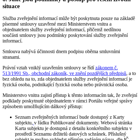
situace
Služba zveřejnění informací může být poskytnuta pouze na základě
písemné smlouvy uzavřené mezi Ministerstvem vnitra a
objednatelem služby zveřejnění informací, přičemž nedílnou
součásti smlouvy jsou podmínky poskytování služby zveřejnění
informací.
Smlouva nabývá účinnosti dnem podpisu oběma smluvními
stranami.
Právní vztah vniklý uzavřením smlouvy se řídí
zákonem č.
513/1991 Sb., obchodní zákoník, ve znění pozdějších předpisů
, a to
bez ohledu na to, zda objednatelem služby zveřejnění informací je
fyzická osoba, podnikající fyzická osoba nebo právnická osoba.
Ministerstvo vnitra zajistí přístup k těmto informacím tak, že zveřejní
podklady poskytnuté objednatelem v rámci Portálu veřejné správy
způsobem umožňujícím dálkový přístup:
Seznam zveřejněných informací bude dostupný z Karty
subjektu,
v řádku Publikované dokumenty. Webová stránka
Karta subjektu je dostupná z detailu konkrétního subjektu v
prostředí Seznamu držitelů datových schránek. Příslušný
subjekt je možno vyhledat přímým zadáním názvu, dle IČ