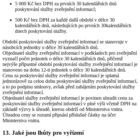
5 000 Kč bez DPH za prvních 30 kalendářních dnů
poskytování služby zveřejnění informací;
500 Kč bez DPH za každé další období v délce 30
kalendářních dnů, následujících po prvních 30kalendářních
dnech poskytování služby.
Období poskytování služby zveřejnění informací se stanovuje v
násobcích jednotky o délce 30 kalendářních dnů.
Objednatel služby zveřejnění informací v podkladech pro zveřejnění
vyznačí počet jednotek o délce 30 kalendářních dnů, přičemž
nejvýše přípustné období poskytování služby zveřejnění informací je
stanoveno na dobu 12-ti jednotek o délce 30 kalendářních dnů.
Cena za poskytování služby zveřejnění informací je splatná
jednorázově za celou dobu poskytování služby zveřejnění informací,
a to po podpisu smlouvy, avšak před zahájením poskytování služby
zveřejnění informací.
Objednatel služby zveřejnění informací je povinen uhradit cenu za
poskytování služby zveřejnění informací v plné výši včetně DPH na
základě výzvy k úhradě, kterou obdrží od Ministerstva vnitra.
Úhradou ceny se rozumí připsání příslušné částky na účet
Ministerstva vnitra.
13. Jaké jsou lhůty pro vyřízení