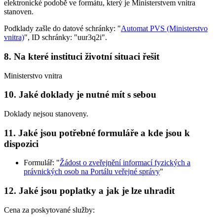
elektronické podobě ve formátu, který je Ministerstvem vnitra
stanoven.
Podklady zašle do datové schránky: "
Automat PVS (Ministerstvo
vnitra)
", ID schránky: "uur3q2i".
8. Na které instituci životní situaci řešit
Ministerstvo vnitra
10. Jaké doklady je nutné mít s sebou
Doklady nejsou stanoveny.
11. Jaké jsou potřebné formuláře a kde jsou k
dispozici
Formulář: "
Žádost o zveřejnění informací fyzických a
právnických osob na Portálu veřejné správy
"
12. Jaké jsou poplatky a jak je lze uhradit
Cena za poskytované služby: