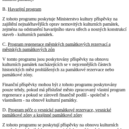
B.
Havarijní program
Z tohoto programu poskytuje Ministerstvo kultury příspěvky na
zajištění nejnaléhavějších oprav nemovitých kulturních památek,
zejména na odstranění havarijního stavu střech a nosných konstrukcí
staveb - kulturních památek.
C.
Program regenerace městských památkových rezervací a
městských památkových zón
V tomto programu jsou poskytovány příspěvky na obnovu
kulturních památek nacházejících se v nejcennějších částech
historických měst prohlášených za památkové rezervace nebo
památkové zóny.
Finanční příspěvky mohou být z tohoto programu poskytovány
pouze tehdy, pokud má příslušné město zpracovaný vlastní program
regenerace a pokud se zároveň finančně podílí - společně s
vlastníkem - na obnově kulturní památky.
D.
Program péče o vesnické památkové rezervace, vesnické
památkové zóny a krajinné památkové zóny
Z tohoto programu se poskytují příspěvky na obnovu kulturních