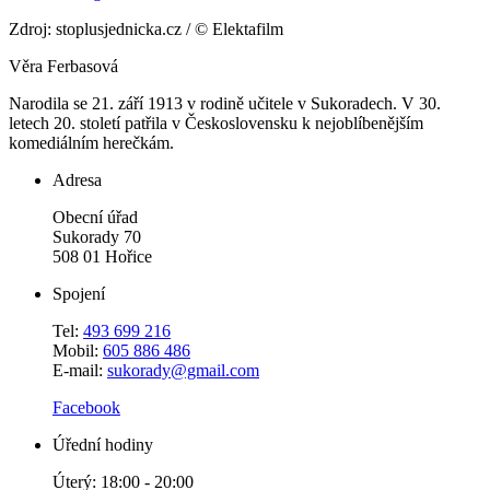
Zdroj: stoplusjednicka.cz / © Elektafilm
Věra Ferbasová
Narodila se 21. září 1913 v rodině učitele v Sukoradech. V 30.
letech 20. století patřila v Československu k nejoblíbenějším
komediálním herečkám.
Adresa
Obecní úřad
Sukorady 70
508 01 Hořice
Spojení
Tel:
493 699 216
Mobil:
605 886 486
E-mail:
sukorady@gmail.com
Facebook
Úřední hodiny
Úterý: 18:00 - 20:00