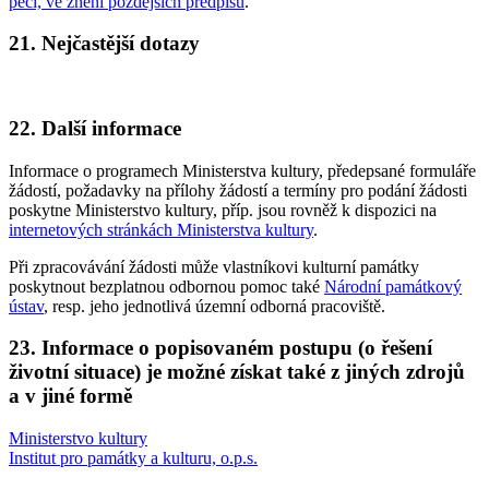
péči, ve znění pozdějších předpisů
.
21. Nejčastější dotazy
22. Další informace
Informace o programech Ministerstva kultury, předepsané formuláře
žádostí, požadavky na přílohy žádostí a termíny pro podání žádosti
poskytne Ministerstvo kultury, příp. jsou rovněž k dispozici na
internetových stránkách Ministerstva kultury
.
Při zpracovávání žádosti může vlastníkovi kulturní památky
poskytnout bezplatnou odbornou pomoc také
Národní památkový
ústav
, resp. jeho jednotlivá územní odborná pracoviště.
23. Informace o popisovaném postupu (o řešení
životní situace) je možné získat také z jiných zdrojů
a v jiné formě
Ministerstvo kultury
Institut pro památky a kulturu, o.p.s.