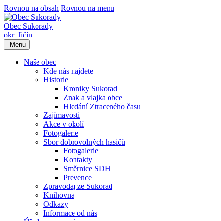
Rovnou na obsah
Rovnou na menu
Obec Sukorady
okr. Jičín
Menu
Naše obec
Kde nás najdete
Historie
Kroniky Sukorad
Znak a vlajka obce
Hledání Ztraceného času
Zajímavosti
Akce v okolí
Fotogalerie
Sbor dobrovolných hasičů
Fotogalerie
Kontakty
Směrnice SDH
Prevence
Zpravodaj ze Sukorad
Knihovna
Odkazy
Informace od nás