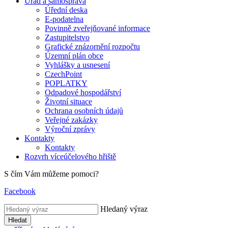
Úřad a samospráva
Úřední deska
E-podatelna
Povinně zveřejňované informace
Zastupitelstvo
Grafické znázornění rozpočtu
Územní plán obce
Vyhlášky a usnesení
CzechPoint
POPLATKY
Odpadové hospodářství
Životní situace
Ochrana osobních údajů
Veřejné zakázky
Výroční zprávy
Kontakty
Kontakty
Rozvrh víceúčelového hřiště
S čím Vám můžeme pomoci?
Facebook
Hledaný výraz
Hledat