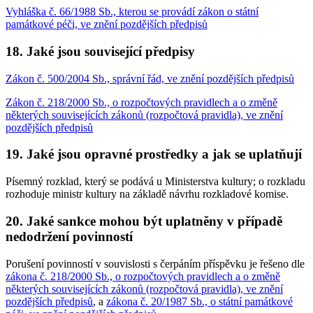
Vyhláška č. 66/1988 Sb., kterou se provádí zákon o státní
památkové péči, ve znění pozdějších předpisů
18. Jaké jsou související předpisy
Zákon č. 500/2004 Sb., správní řád, ve znění pozdějších předpisů
Zákon č. 218/2000 Sb., o rozpočtových pravidlech a o změně
některých souvisejících zákonů (rozpočtová pravidla), ve znění
pozdějších předpisů
19. Jaké jsou opravné prostředky a jak se uplatňují
Písemný rozklad, který se podává u Ministerstva kultury; o rozkladu
rozhoduje ministr kultury na základě návrhu rozkladové komise.
20. Jaké sankce mohou být uplatněny v případě
nedodržení povinností
Porušení povinností v souvislosti s čerpáním příspěvku je řešeno dle
zákona č. 218/2000 Sb., o rozpočtových pravidlech a o změně
některých souvisejících zákonů (rozpočtová pravidla), ve znění
pozdějších předpisů
, a
zákona č. 20/1987 Sb., o státní památkové