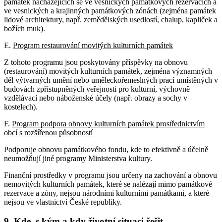
památek nacházejících se ve vesnických památkových rezervacích a
ve vesnických a krajinných památkových zónách (zejména památek
lidové architektury, např. zemědělských usedlostí, chalup, kapliček a
božích muk).
E.
Program restaurování movitých kulturních památek
Z tohoto programu jsou poskytovány příspěvky na obnovu
(restaurování) movitých kulturních památek, zejména významných
děl výtvarných umění nebo uměleckořemeslných prací umístěných v
budovách zpřístupněných veřejnosti pro kulturní, výchovně
vzdělávací nebo náboženské účely (např. obrazy a sochy v
kostelech).
F.
Program podpora obnovy kulturních památek prostřednictvím
obcí s rozšířenou působností
Podporuje obnovu památkového fondu, kde to efektivně a účelně
neumožňují jiné programy Ministerstva kultury.
Finanční prostředky v programu jsou určeny na zachování a obnovu
nemovitých kulturních památek, které se nalézají mimo památkové
rezervace a zóny, nejsou národními kulturními památkami, a které
nejsou ve vlastnictví České republiky.
9. Kde, s kým a kdy životní situaci řešit