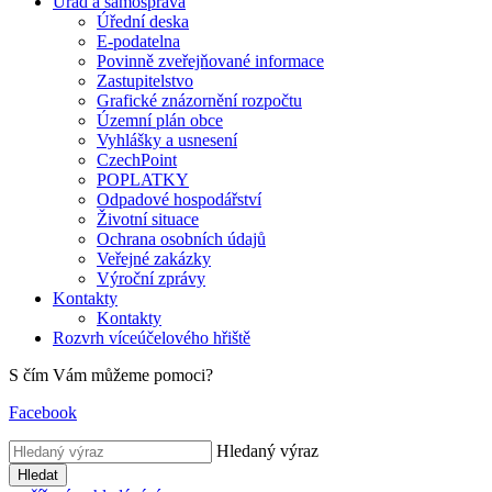
Úřad a samospráva
Úřední deska
E-podatelna
Povinně zveřejňované informace
Zastupitelstvo
Grafické znázornění rozpočtu
Územní plán obce
Vyhlášky a usnesení
CzechPoint
POPLATKY
Odpadové hospodářství
Životní situace
Ochrana osobních údajů
Veřejné zakázky
Výroční zprávy
Kontakty
Kontakty
Rozvrh víceúčelového hřiště
S čím Vám můžeme pomoci?
Facebook
Hledaný výraz
Hledat