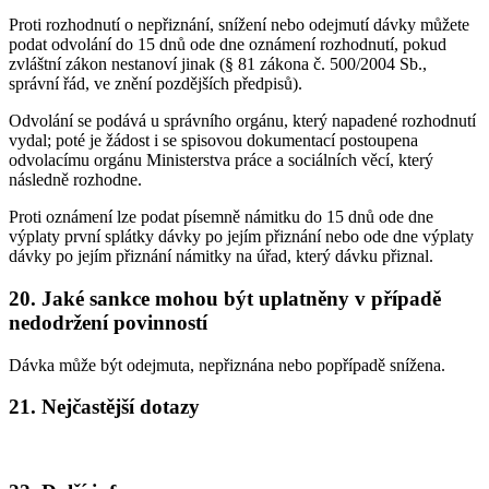
Proti rozhodnutí o nepřiznání, snížení nebo odejmutí dávky můžete
podat odvolání do 15 dnů ode dne oznámení rozhodnutí, pokud
zvláštní zákon nestanoví jinak (§ 81 zákona č. 500/2004 Sb.,
správní řád, ve znění pozdějších předpisů).
Odvolání se podává u správního orgánu, který napadené rozhodnutí
vydal; poté je žádost i se spisovou dokumentací postoupena
odvolacímu orgánu Ministerstva práce a sociálních věcí, který
následně rozhodne.
Proti oznámení lze podat písemně námitku do 15 dnů ode dne
výplaty první splátky dávky po jejím přiznání nebo ode dne výplaty
dávky po jejím přiznání námitky na úřad, který dávku přiznal.
20. Jaké sankce mohou být uplatněny v případě
nedodržení povinností
Dávka může být odejmuta, nepřiznána nebo popřípadě snížena.
21. Nejčastější dotazy