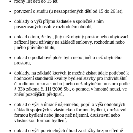
rodný list dětí do 15 let,
potvrzení o studiu (u nezaopatřených dětí od 15 do 26 let),
doklady o výši příjmu žadatele a společně s ním
posuzovaných osob v rozhodném období,
doklad o tom, že byt, jiný než obytný prostor nebo ubytovací
zařízení jsou užívány na základě smlouvy, rozhodnutí nebo
jiného právního titulu,
doklad o podlahové ploše bytu nebo jiného než obytného
prostoru,
doklady, na základě kterých je možné získat údaje potřebné k
hodnocení standardů kvality bydlení stavby pro individuální
či rodinnou rekreaci nebo jiného než obytného prostoru podle
§ 33b zákona č. 111/2006 Sb., o pomoci v hmotné nouzi, ve
znění pozdějších předpisů,
doklad o výši a úhradě nájemného, popř. o výši obdobných
nákladů spojených s vlastnickou formou bydlení, družstevní
formou bydlení nebo jinou než nájemní, družstevní nebo
vlastnickou formou bydlení,
doklad o výši pravidelných úhrad za služby bezprostředně