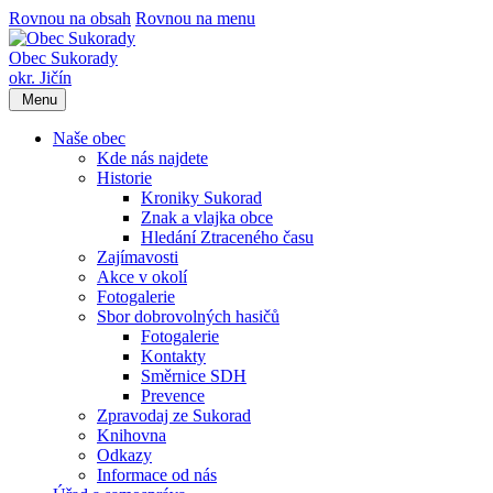
Rovnou na obsah
Rovnou na menu
Obec Sukorady
okr. Jičín
Menu
Naše obec
Kde nás najdete
Historie
Kroniky Sukorad
Znak a vlajka obce
Hledání Ztraceného času
Zajímavosti
Akce v okolí
Fotogalerie
Sbor dobrovolných hasičů
Fotogalerie
Kontakty
Směrnice SDH
Prevence
Zpravodaj ze Sukorad
Knihovna
Odkazy
Informace od nás