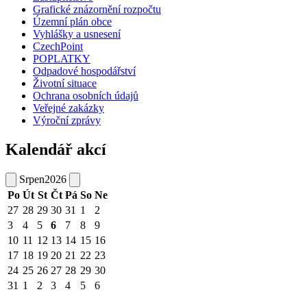
Grafické znázornění rozpočtu
Územní plán obce
Vyhlášky a usnesení
CzechPoint
POPLATKY
Odpadové hospodářství
Životní situace
Ochrana osobních údajů
Veřejné zakázky
Výroční zprávy
Kalendář akcí
Srpen
2026
Po
Út
St
Čt
Pá
So
Ne
27
28
29
30
31
1
2
3
4
5
6
7
8
9
10
11
12
13
14
15
16
17
18
19
20
21
22
23
24
25
26
27
28
29
30
31
1
2
3
4
5
6