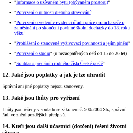
"
Informace o užívaném bytu (obývaném prostoru)
"
"
Potvrzení o nutnosti dietního stravování
"
"
Potvrzení o vedení v evidenci úřadu práce pro uchazeče o
zaměstnání po skončení povinné školní docházky do 18. roku
věku
"
"
Prohlášení o stanovené vyživovací povinnosti a jejím plnění
"
"
Potvrzení o studiu
" (u nezaopatřených dětí od 15 do 26 let)
"
Souhlas s předáním rodného čísla České poště
"
12. Jaké jsou poplatky a jak je lze uhradit
Správní ani jiné poplatky nejsou stanoveny.
13. Jaké jsou lhůty pro vyřízení
Lhůty jsou řešeny v souladu se zákonem č. 500/2004 Sb., správní
řád, ve znění pozdějších předpisů.
14. Kteří jsou další účastníci (dotčení) řešení životní
situace