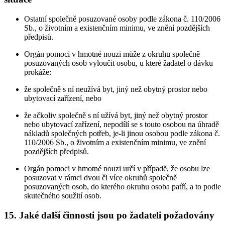
Ostatní společně posuzované osoby podle zákona č. 110/2006
Sb., o životním a existenčním minimu, ve znění pozdějších
předpisů.
Orgán pomoci v hmotné nouzi může z okruhu společně
posuzovaných osob vyloučit osobu, u které žadatel o dávku
prokáže:
že společně s ní neužívá byt, jiný než obytný prostor nebo
ubytovací zařízení, nebo
že ačkoliv společně s ní užívá byt, jiný než obytný prostor
nebo ubytovací zařízení, nepodílí se s touto osobou na úhradě
nákladů společných potřeb, je-li jinou osobou podle zákona č.
110/2006 Sb., o životním a existenčním minimu, ve znění
pozdějších předpisů.
Orgán pomoci v hmotné nouzi určí v případě, že osobu lze
posuzovat v rámci dvou či více okruhů společně
posuzovaných osob, do kterého okruhu osoba patří, a to podle
skutečného soužití osob.
15. Jaké další činnosti jsou po žadateli požadovány