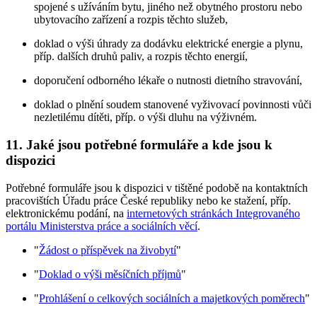
spojené s užíváním bytu, jiného než obytného prostoru nebo
ubytovacího zařízení a rozpis těchto služeb,
doklad o výši úhrady za dodávku elektrické energie a plynu,
příp. dalších druhů paliv, a rozpis těchto energií,
doporučení odborného lékaře o nutnosti dietního stravování,
doklad o plnění soudem stanovené vyživovací povinnosti vůči
nezletilému dítěti, příp. o výši dluhu na výživném.
11. Jaké jsou potřebné formuláře a kde jsou k
dispozici
Potřebné formuláře jsou k dispozici v tištěné podobě na kontaktních
pracovištích Úřadu práce České republiky nebo ke stažení, příp.
elektronickému podání, na
internetových stránkách Integrovaného
portálu Ministerstva práce a sociálních věcí
.
"
Žádost o příspěvek na živobytí
"
"
Doklad o výši měsíčních příjmů
"
"
Prohlášení o celkových sociálních a majetkových poměrech
"