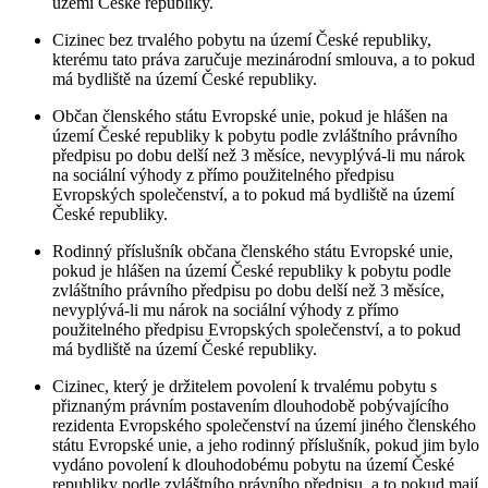
území České republiky.
Cizinec bez trvalého pobytu na území České republiky,
kterému tato práva zaručuje mezinárodní smlouva, a to pokud
má bydliště na území České republiky.
Občan členského státu Evropské unie, pokud je hlášen na
území České republiky k pobytu podle zvláštního právního
předpisu po dobu delší než 3 měsíce, nevyplývá-li mu nárok
na sociální výhody z přímo použitelného předpisu
Evropských společenství, a to pokud má bydliště na území
České republiky.
Rodinný příslušník občana členského státu Evropské unie,
pokud je hlášen na území České republiky k pobytu podle
zvláštního právního předpisu po dobu delší než 3 měsíce,
nevyplývá-li mu nárok na sociální výhody z přímo
použitelného předpisu Evropských společenství, a to pokud
má bydliště na území České republiky.
Cizinec, který je držitelem povolení k trvalému pobytu s
přiznaným právním postavením dlouhodobě pobývajícího
rezidenta Evropského společenství na území jiného členského
státu Evropské unie, a jeho rodinný příslušník, pokud jim bylo
vydáno povolení k dlouhodobému pobytu na území České
republiky podle zvláštního právního předpisu, a to pokud mají