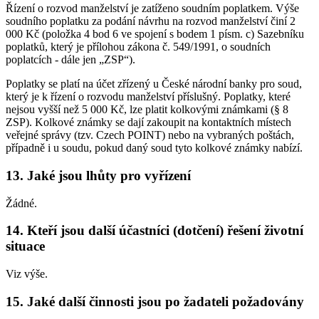
Řízení o rozvod manželství je zatíženo soudním poplatkem. Výše
soudního poplatku za podání návrhu na rozvod manželství činí 2
000 Kč (položka 4 bod 6 ve spojení s bodem 1 písm. c) Sazebníku
poplatků, který je přílohou zákona č. 549/1991, o soudních
poplatcích - dále jen „ZSP“).
Poplatky se platí na účet zřízený u České národní banky pro soud,
který je k řízení o rozvodu manželství příslušný. Poplatky, které
nejsou vyšší než 5 000 Kč, lze platit kolkovými známkami (§ 8
ZSP). Kolkové známky se dají zakoupit na kontaktních místech
veřejné správy (tzv. Czech POINT) nebo na vybraných poštách,
případně i u soudu, pokud daný soud tyto kolkové známky nabízí.
13. Jaké jsou lhůty pro vyřízení
Žádné.
14. Kteří jsou další účastníci (dotčení) řešení životní
situace
Viz výše.
15. Jaké další činnosti jsou po žadateli požadovány