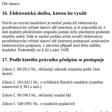
Dle situace.
16. Elektronická služba, kterou lze využít
Návrh na rozvod manželství je možné podat též elektronicky
prostřednictvím veřejné datové sítě (internet), je-li nejpozději do 3
dnů doplněn předložením originálu podání nebo písemným podáním
stejného znění. Dále je možné podání učinit rovněž elektronicky
prostřednictvím veřejné datové sítě (internet) podepsané uznávaným
elektronickým podpisem, v takovém případě není třeba dalšího
doplnění. Podrobněji viz § 42 a násl. OSŘ.
17. Podle kterého právního předpisu se postupuje
Zákon č. 89/2012 Sb., občanský zákoník (zejména podle části
druhé)
Zákon č. 292/2013 Sb., o zvláštních řízeních soudních (zejména
ustanovení § 383 a násl.)
Zákon č. 99/1963 Sb., občanský soudní řád
Zákon č. 549/1991 Sb., o soudních poplatcích