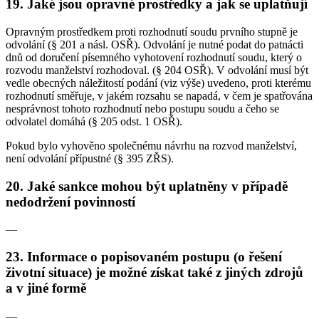
19. Jaké jsou opravné prostředky a jak se uplatňují
Opravným prostředkem proti rozhodnutí soudu prvního stupně je
odvolání (§ 201 a násl. OSŘ). Odvolání je nutné podat do patnácti
dnů od doručení písemného vyhotovení rozhodnutí soudu, který o
rozvodu manželství rozhodoval. (§ 204 OSŘ). V odvolání musí být
vedle obecných náležitostí podání (viz výše) uvedeno, proti kterému
rozhodnutí směřuje, v jakém rozsahu se napadá, v čem je spatřována
nesprávnost tohoto rozhodnutí nebo postupu soudu a čeho se
odvolatel domáhá (§ 205 odst. 1 OSŘ).
Pokud bylo vyhověno společnému návrhu na rozvod manželství,
není odvolání přípustné (§ 395 ZŘS).
20. Jaké sankce mohou být uplatněny v případě
nedodržení povinností
—
23. Informace o popisovaném postupu (o řešení
životní situace) je možné získat také z jiných zdrojů
a v jiné formě
—