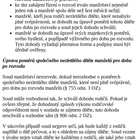
ke dni zahájení řízení o rozvod trvalo manželství nejméně
jeden rok a manželé spolu déle než šest měsíců nežijí;
manželé, kteří jsou rodiči nezletilého dítěte, které nenabylo
plné svéprávnosti, se dohodli na úpravě poměrů tohoto dítěte
pro dobu po rozvodu a soud jejich dohodu schválil;
manželé se dohodli na úpravě svých majetkových poměrů,
svého bydlení, a popřípadě výživného pro dobu po rozvodu.
Tyto dohody vyžadují písemnou formu a podpisy musí být
úředně ověřeny.
Úprava poměrů společného nezletilého dítěte manželů pro dobu
po rozvodu
Soud manželství nerozvede, dokud nerozhodne o poměrech
společného nezletilého dítěte manželů, které není plně svéprávné,
pro dobu po rozvodu manželů (§ 755 odst. 3 OZ).
Soud může rozhodnout tak, že schválí dohodu rodičů. Pokud je
ovšem zřejmé, že dohodnutý způsob výkonu rodičovské
odpovědnosti není v souladu se zájmem dítěte, tuto dohodu
neschválí a rozhodne sám (§ 906 odst. 2 OZ).
V takovém případě soud nejprve určí, jak bude každý z rodičů
napříště o dítě pečovat, a to s ohledem na zájmy dítěte. Soud vezme
v úvahu nejen vztah dítěte ke každému z rodičů, ale také jeho vztah