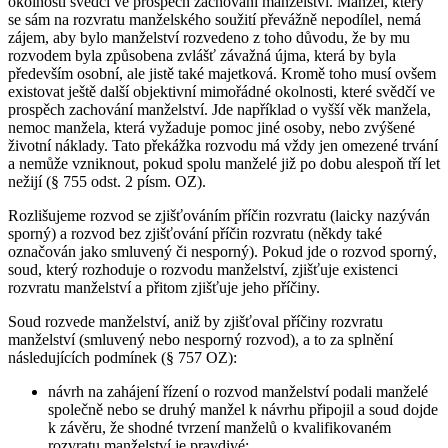
okolnosti svědčí ve prospěch zachování manželství. Manžel, který
se sám na rozvratu manželského soužití převážně nepodílel, nemá
zájem, aby bylo manželství rozvedeno z toho důvodu, že by mu
rozvodem byla způsobena zvlášť závažná újma, která by byla
především osobní, ale jistě také majetková. Kromě toho musí ovšem
existovat ještě další objektivní mimořádné okolnosti, které svědčí ve
prospěch zachování manželství. Jde například o vyšší věk manžela,
nemoc manžela, která vyžaduje pomoc jiné osoby, nebo zvýšené
životní náklady. Tato překážka rozvodu má vždy jen omezené trvání
a nemůže vzniknout, pokud spolu manželé již po dobu alespoň tří let
nežijí (§ 755 odst. 2 písm. OZ).
Rozlišujeme rozvod se zjišťováním příčin rozvratu (laicky nazýván
sporný) a rozvod bez zjišťování příčin rozvratu (někdy také
označován jako smluvený či nesporný). Pokud jde o rozvod sporný,
soud, který rozhoduje o rozvodu manželství, zjišťuje existenci
rozvratu manželství a přitom zjišťuje jeho příčiny.
Soud rozvede manželství, aniž by zjišťoval příčiny rozvratu
manželství (smluvený nebo nesporný rozvod), a to za splnění
následujících podmínek (§ 757 OZ):
návrh na zahájení řízení o rozvod manželství podali manželé
společně nebo se druhý manžel k návrhu připojil a soud dojde
k závěru, že shodné tvrzení manželů o kvalifikovaném
rozvratu manželství je pravdivé;