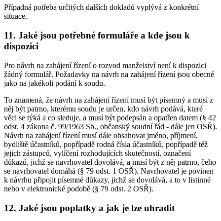
Případná potřeba určitých dalších dokladů vyplývá z konkrétní
situace.
11. Jaké jsou potřebné formuláře a kde jsou k
dispozici
Pro návrh na zahájení řízení o rozvod manželství není k dispozici
žádný formulář. Požadavky na návrh na zahájení řízení jsou obecné
jako na jakékoli podání k soudu.
To znamená, že návrh na zahájení řízení musí být písemný a musí z
něj být patrno, kterému soudu je určen, kdo návrh podává, které
věci se týká a co sleduje, a musí být podepsán a opatřen datem (§ 42
odst. 4 zákona č. 99/1963 Sb., občanský soudní řád - dále jen OSŘ).
Návrh na zahájení řízení musí dále obsahovat jméno, příjmení,
bydliště účastníků, popřípadě rodná čísla účastníků, popřípadě též
jejich zástupců, vylíčení rozhodujících skutečností, označení
důkazů, jichž se navrhovatel dovolává, a musí být z něj patrno, čeho
se navrhovatel domáhá (§ 79 odst. 1 OSŘ). Navrhovatel je povinen
k návrhu připojit písemné důkazy, jichž se dovolává, a to v listinné
nebo v elektronické podobě (§ 79 odst. 2 OSŘ).
12. Jaké jsou poplatky a jak je lze uhradit