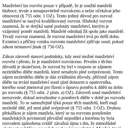
Manželství lze rozvést pouze v případě, že je soužití manželů
hluboce, trvale a nenapravitelně rozvráceno a nelze očekávat jeho
obnovení (§ 755 odst. 1 OZ). Tento jediný důvod pro rozvod
manželství se nazývá kvalifikovaný rozvrat. Hluboký rozvrat
znamená, že se dotýká samé podstaty manželství, kterým je
vzájemný poměr manželů. Manželé odmítají žít spolu jako manželé.
Trvalý rozvrat znamená, že rozvrat manželství trvá po delší dobu.
Existenci a příčiny vzniku rozvratu manželství zjišťuje soud, pokud
zákon nestanoví jinak (§ 756 OZ).
Zákon zároveň stanoví podmínky, kdy není možné manželství
rozvést i přesto, že je manželství rozvráceno. Prvním z těchto
důvodů je skutečnost, že rozvod by byl v rozporu se zájmem
nezletilého dítěte manželů, které nenabylo plné svéprávnosti. Tento
zájem nezletilého dítěte je dán zvláštními důvody, přičemž zájem
dítěte na trvání manželství soud zjistí dotazem u opatrovníka,
kterého soud jmenoval pro řízení o úpravu poměru k dítěti na dobu
po rozvodu (§ 755 odst. 2 písm. a) OZ). Zároveň soud manželství
nerozvede, dokud nerozhodne o poměrech dítěte v době po rozvodu
manželů. To se samozřejmě týká pouze těch manželů, kteří mají
nezletilé dítě, jež není plně svéprávné (§ 755 odst. 3 OZ). Druhou
překážkou je zájem manžela, který se na rozvratu porušením
manželských povinností převážně nepodílel a kterému by byla
rozvodem způsobena zvlášť závažná újma s tím, že mimořádné