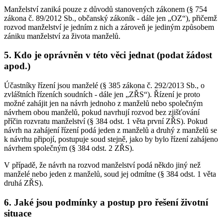
Manželství zaniká pouze z důvodů stanovených zákonem (§ 754
zákona č. 89/2012 Sb., občanský zákoník - dále jen „OZ“), přičemž
rozvod manželství je jedním z nich a zároveň je jediným způsobem
zániku manželství za života manželů.
5. Kdo je oprávněn v této věci jednat (podat žádost
apod.)
Účastníky řízení jsou manželé (§ 385 zákona č. 292/2013 Sb., o
zvláštních řízeních soudních - dále jen „ZŘS“). Řízení je proto
možné zahájit jen na návrh jednoho z manželů nebo společným
návrhem obou manželů, pokud navrhují rozvod bez zjišťování
příčin rozvratu manželství (§ 384 odst. 1 věta první ZŘS). Pokud
návrh na zahájení řízení podá jeden z manželů a druhý z manželů se
k návrhu připojí, postupuje soud stejně, jako by bylo řízení zahájeno
návrhem společným (§ 384 odst. 2 ZŘS).
V případě, že návrh na rozvod manželství podá někdo jiný než
manželé nebo jeden z manželů, soud jej odmítne (§ 384 odst. 1 věta
druhá ZŘS).
6. Jaké jsou podmínky a postup pro řešení životní
situace