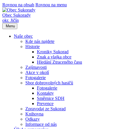
Rovnou na obsah
Rovnou na menu
Obec Sukorady
okr. Jičín
Menu
Naše obec
Kde nás najdete
Historie
Kroniky Sukorad
Znak a vlajka obce
Hledání Ztraceného času
Zajímavosti
Akce v okolí
Fotogalerie
Sbor dobrovolných hasičů
Fotogalerie
Kontakty
Směrnice SDH
Prevence
Zpravodaj ze Sukorad
Knihovna
Odkazy
Informace od nás