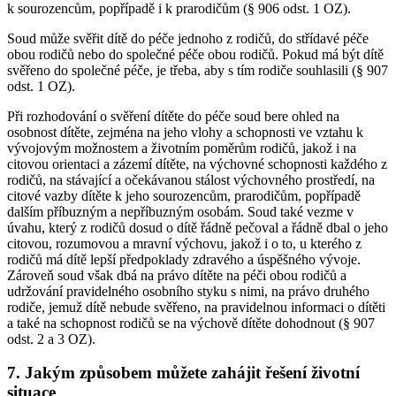
k sourozencům, popřípadě i k prarodičům (§ 906 odst. 1 OZ).
Soud může svěřit dítě do péče jednoho z rodičů, do střídavé péče
obou rodičů nebo do společné péče obou rodičů. Pokud má být dítě
svěřeno do společné péče, je třeba, aby s tím rodiče souhlasili (§ 907
odst. 1 OZ).
Při rozhodování o svěření dítěte do péče soud bere ohled na
osobnost dítěte, zejména na jeho vlohy a schopnosti ve vztahu k
vývojovým možnostem a životním poměrům rodičů, jakož i na
citovou orientaci a zázemí dítěte, na výchovné schopnosti každého z
rodičů, na stávající a očekávanou stálost výchovného prostředí, na
citové vazby dítěte k jeho sourozencům, prarodičům, popřípadě
dalším příbuzným a nepříbuzným osobám. Soud také vezme v
úvahu, který z rodičů dosud o dítě řádně pečoval a řádně dbal o jeho
citovou, rozumovou a mravní výchovu, jakož i o to, u kterého z
rodičů má dítě lepší předpoklady zdravého a úspěšného vývoje.
Zároveň soud však dbá na právo dítěte na péči obou rodičů a
udržování pravidelného osobního styku s nimi, na právo druhého
rodiče, jemuž dítě nebude svěřeno, na pravidelnou informaci o dítěti
a také na schopnost rodičů se na výchově dítěte dohodnout (§ 907
odst. 2 a 3 OZ).
7. Jakým způsobem můžete zahájit řešení životní
situace