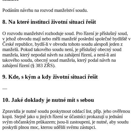
Podáním návrhu na rozvod manželství soudu.
8. Na které instituci životní situaci řešit
O rozvodu manželství rozhoduje soud. Pro řízení je příslušný soud,
v jehož obvodu mají nebo měli manželé poslední společné bydliště v
České republice, bydlí-li v obvodu tohoto soudu alespoň jeden z
manželů. Pokud takového soudu není, je příslušný obecný soud
manžela, který nepodal návrh na zahájení řízení, a není-li ani
takového soudu, obecný soud manžela, který podal návrh na
zahájení řízení (§ 383 ZŘS).
9. Kde, s kým a kdy životní situaci řešit
—
10. Jaké doklady je nutné mít s sebou
Zpravidla je nutné soudu poskytnout oddací list, příp. jeho ověřenou
kopii. Stejně jako u jiných řízení se účastníci prokazují u jednání
svým občanským průkazem; jsou-li zastoupeni, je nutné, aby soudu
poskytli plnou moc, kterou udělili svému zástupci.