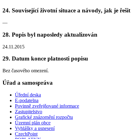
24. Související životní situace a návody, jak je řešit
—
28. Popis byl naposledy aktualizován
24.11.2015
29. Datum konce platnosti popisu
Bez časového omezení.
Úřad a samospráva
Úřední deska
E-podatelna
Povinně zveřejňované informace
Zastupitelstvo
Grafické znázornění rozpočtu
Územní plán obce
Vyhlášky a usnesení
CzechPoint