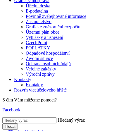
Úřad a samospráva
Úřední deska
E-podatelna
Povinně zveřejňované informace
Zastupitelstvo
Grafické znázornění rozpočtu
Územní plán obce
Vyhlášky a usnesení
CzechPoint
POPLATKY
Odpadové hospodářství
Životní situace
Ochrana osobních údajů
Veřejné zakázky
Výroční zprávy
Kontakty
Kontakty
Rozvrh víceúčelového hřiště
S čím Vám můžeme pomoci?
Facebook
Hledaný výraz
Hledat