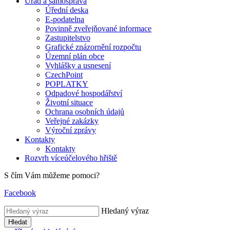
Úřad a samospráva
Úřední deska
E-podatelna
Povinně zveřejňované informace
Zastupitelstvo
Grafické znázornění rozpočtu
Územní plán obce
Vyhlášky a usnesení
CzechPoint
POPLATKY
Odpadové hospodářství
Životní situace
Ochrana osobních údajů
Veřejné zakázky
Výroční zprávy
Kontakty
Kontakty
Rozvrh víceúčelového hřiště
S čím Vám můžeme pomoci?
Facebook
Hledaný výraz
Hledat