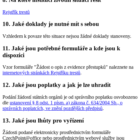
Rejstřík trestů
10. Jaké doklady je nutné mít s sebou
Vzhledem k povaze této situace nejsou žádné doklady stanoveny.
11. Jaké jsou potřebné formuláře a kde jsou k
dispozici
Vzor formuláře "Žádost o opis z evidence přestupků" naleznete na
internetových stránkách Rejstříku trestů
.
12. Jaké jsou poplatky a jak je lze uhradit
Podání žádostí státních orgánů je od správního poplatku osvobozeno
dle
ustanovení § 8 odst. 1 písm. a) zákona č. 634/2004 Sb., o
správních poplatcích, ve znění pozdějších předpisů
.
13. Jaké jsou lhůty pro vyřízení
Žádosti podané elektronicky prostřednictvím formuláře
CzechPoint@office nebo prostřednictvím webové služby jsou