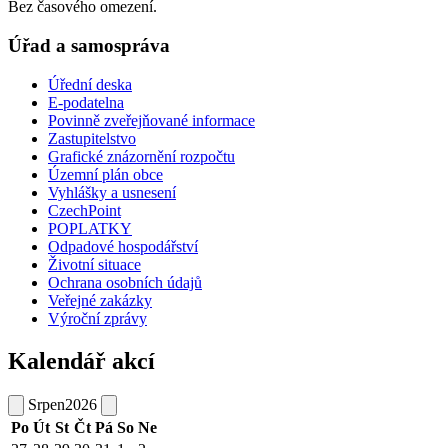
Bez časového omezení.
Úřad a samospráva
Úřední deska
E-podatelna
Povinně zveřejňované informace
Zastupitelstvo
Grafické znázornění rozpočtu
Územní plán obce
Vyhlášky a usnesení
CzechPoint
POPLATKY
Odpadové hospodářství
Životní situace
Ochrana osobních údajů
Veřejné zakázky
Výroční zprávy
Kalendář akcí
Srpen
2026
Po
Út
St
Čt
Pá
So
Ne