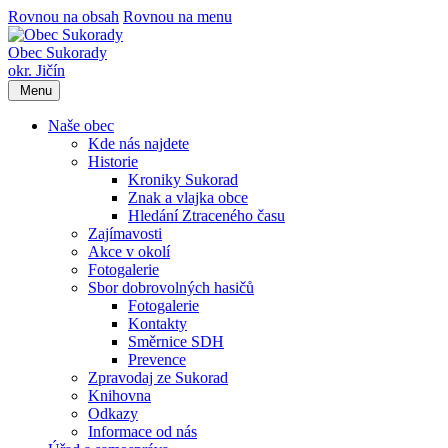
Rovnou na obsah
Rovnou na menu
Obec Sukorady
okr. Jičín
Menu
Naše obec
Kde nás najdete
Historie
Kroniky Sukorad
Znak a vlajka obce
Hledání Ztraceného času
Zajímavosti
Akce v okolí
Fotogalerie
Sbor dobrovolných hasičů
Fotogalerie
Kontakty
Směrnice SDH
Prevence
Zpravodaj ze Sukorad
Knihovna
Odkazy
Informace od nás