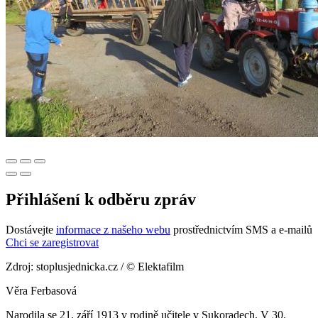
Přihlášení k odběru zpráv
Dostávejte
informace z našeho webu
prostřednictvím SMS a e-mailů
Chci se zaregistrovat
Zdroj: stoplusjednicka.cz / © Elektafilm
Věra Ferbasová
Narodila se 21. září 1913 v rodině učitele v Sukoradech. V 30.