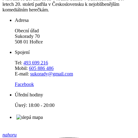
letech 20. století patřila v Československu k nejoblíbenějším
komediálním herečkám.
Adresa
Obecní úřad
Sukorady 70
508 01 Hořice
Spojení
Tel:
493 699 216
Mobil:
605 886 486
E-mail:
sukorady@gmail.com
Facebook
Úřední hodiny
Úterý: 18:00 - 20:00
nahoru