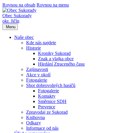
Rovnou na obsah
Rovnou na menu
Obec Sukorady
okr. Jičín
Menu
Naše obec
Kde nás najdete
Historie
Kroniky Sukorad
Znak a vlajka obce
Hledání Ztraceného času
Zajímavosti
Akce v okolí
Fotogalerie
Sbor dobrovolných hasičů
Fotogalerie
Kontakty
Směrnice SDH
Prevence
Zpravodaj ze Sukorad
Knihovna
Odkazy
Informace od nás