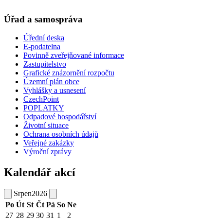
Úřad a samospráva
Úřední deska
E-podatelna
Povinně zveřejňované informace
Zastupitelstvo
Grafické znázornění rozpočtu
Územní plán obce
Vyhlášky a usnesení
CzechPoint
POPLATKY
Odpadové hospodářství
Životní situace
Ochrana osobních údajů
Veřejné zakázky
Výroční zprávy
Kalendář akcí
Srpen
2026
Po
Út
St
Čt
Pá
So
Ne
27
28
29
30
31
1
2