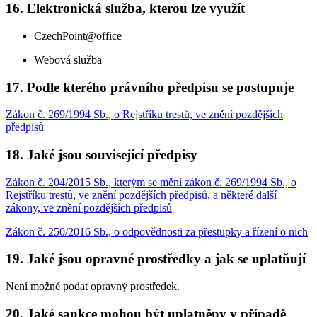
16. Elektronická služba, kterou lze využít
CzechPoint@office
Webová služba
17. Podle kterého právního předpisu se postupuje
Zákon č. 269/1994 Sb., o Rejstříku trestů, ve znění pozdějších
předpisů
18. Jaké jsou související předpisy
Zákon č. 204/2015 Sb., kterým se mění zákon č. 269/1994 Sb., o
Rejstříku trestů, ve znění pozdějších předpisů, a některé další
zákony, ve znění pozdějších předpisů
Zákon č. 250/2016 Sb., o odpovědnosti za přestupky a řízení o nich
19. Jaké jsou opravné prostředky a jak se uplatňují
Není možné podat opravný prostředek.
20. Jaké sankce mohou být uplatněny v případě