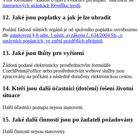
internetových stránkách Rejstříku trestů
.
12. Jaké jsou poplatky a jak je lze uhradit
Podání žádostí státních orgánů je od správního poplatku osvobozeno
dle
ustanovení § 8 odst. 1 písm. a) zákona č. 634/2004 Sb., o
správních poplatcích, ve znění pozdějších předpisů
.
13. Jaké jsou lhůty pro vyřízení
Žádosti podané elektronicky prostřednictvím formuláře
CzechPoint@office nebo prostřednictvím webové služby jsou
zpracovány na počkání a následně doručeny elektronickou cestou.
14. Kteří jsou další účastníci (dotčení) řešení životní
situace
Další účastníci postupu nejsou stanoveni.
15. Jaké další činnosti jsou po žadateli požadovány
Další činnosti nejsou stanoveny.