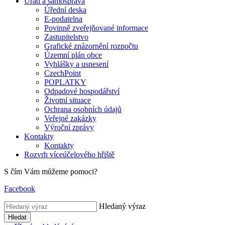
Úřad a samospráva
Úřední deska
E-podatelna
Povinně zveřejňované informace
Zastupitelstvo
Grafické znázornění rozpočtu
Územní plán obce
Vyhlášky a usnesení
CzechPoint
POPLATKY
Odpadové hospodářství
Životní situace
Ochrana osobních údajů
Veřejné zakázky
Výroční zprávy
Kontakty
Kontakty
Rozvrh víceúčelového hřiště
S čím Vám můžeme pomoci?
Facebook
Hledaný výraz
Hledat