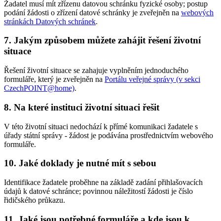
Žadatel musí mít zřízenu datovou schránku fyzické osoby; postup
podání žádosti o zřízení datové schránky je zveřejněn na
webových
stránkách Datových schránek
.
7. Jakým způsobem můžete zahájit řešení životní
situace
Řešení životní situace se zahajuje vyplněním jednoduchého
formuláře, který je zveřejněn na
Portálu veřejné správy (v sekci
CzechPOINT@home)
.
8. Na které instituci životní situaci řešit
V této životní situaci nedochází k přímé komunikaci žadatele s
úřady státní správy - žádost je podávána prostřednictvím webového
formuláře.
10. Jaké doklady je nutné mít s sebou
Identifikace žadatele proběhne na základě zadání přihlašovacích
údajů k datové schránce; povinnou náležitostí žádosti je číslo
řidičského průkazu.
11. Jaké jsou potřebné formuláře a kde jsou k