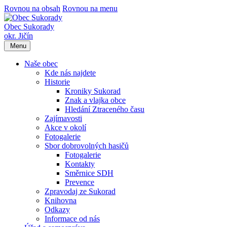
Rovnou na obsah
Rovnou na menu
Obec Sukorady
okr. Jičín
Menu
Naše obec
Kde nás najdete
Historie
Kroniky Sukorad
Znak a vlajka obce
Hledání Ztraceného času
Zajímavosti
Akce v okolí
Fotogalerie
Sbor dobrovolných hasičů
Fotogalerie
Kontakty
Směrnice SDH
Prevence
Zpravodaj ze Sukorad
Knihovna
Odkazy
Informace od nás