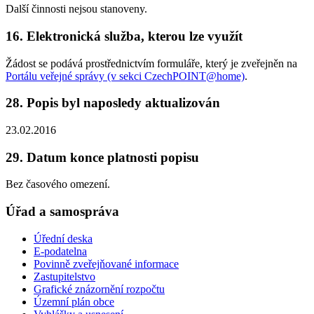
Další činnosti nejsou stanoveny.
16. Elektronická služba, kterou lze využít
Žádost se podává prostřednictvím formuláře, který je zveřejněn na
Portálu veřejné správy (v sekci CzechPOINT@home)
.
28. Popis byl naposledy aktualizován
23.02.2016
29. Datum konce platnosti popisu
Bez časového omezení.
Úřad a samospráva
Úřední deska
E-podatelna
Povinně zveřejňované informace
Zastupitelstvo
Grafické znázornění rozpočtu
Územní plán obce