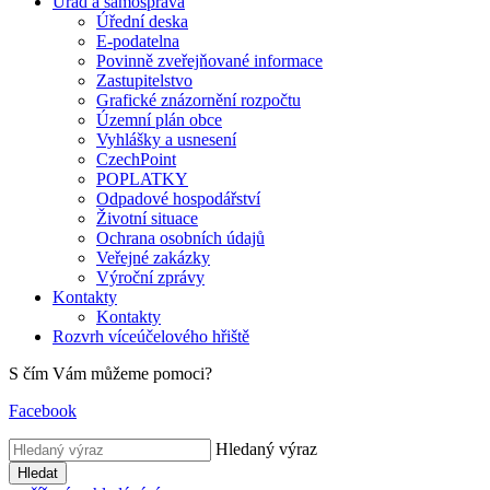
Úřad a samospráva
Úřední deska
E-podatelna
Povinně zveřejňované informace
Zastupitelstvo
Grafické znázornění rozpočtu
Územní plán obce
Vyhlášky a usnesení
CzechPoint
POPLATKY
Odpadové hospodářství
Životní situace
Ochrana osobních údajů
Veřejné zakázky
Výroční zprávy
Kontakty
Kontakty
Rozvrh víceúčelového hřiště
S čím Vám můžeme pomoci?
Facebook
Hledaný výraz
Hledat