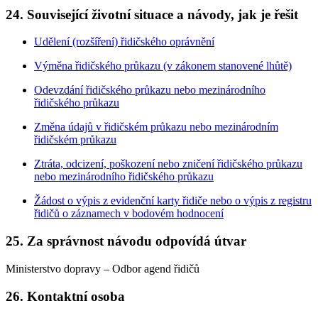
24. Související životní situace a návody, jak je řešit
Udělení (rozšíření) řidičského oprávnění
Výměna řidičského průkazu (v zákonem stanovené lhůtě)
Odevzdání řidičského průkazu nebo mezinárodního
řidičského průkazu
Změna údajů v řidičském průkazu nebo mezinárodním
řidičském průkazu
Ztráta, odcizení, poškození nebo zničení řidičského průkazu
nebo mezinárodního řidičského průkazu
Žádost o výpis z evidenční karty řidiče nebo o výpis z registru
řidičů o záznamech v bodovém hodnocení
25. Za správnost návodu odpovídá útvar
Ministerstvo dopravy – Odbor agend řidičů
26. Kontaktní osoba