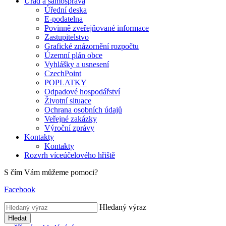
Úřad a samospráva
Úřední deska
E-podatelna
Povinně zveřejňované informace
Zastupitelstvo
Grafické znázornění rozpočtu
Územní plán obce
Vyhlášky a usnesení
CzechPoint
POPLATKY
Odpadové hospodářství
Životní situace
Ochrana osobních údajů
Veřejné zakázky
Výroční zprávy
Kontakty
Kontakty
Rozvrh víceúčelového hřiště
S čím Vám můžeme pomoci?
Facebook
Hledaný výraz
Hledat