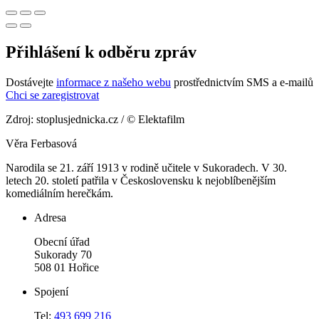
Přihlášení k odběru zpráv
Dostávejte
informace z našeho webu
prostřednictvím SMS a e-mailů
Chci se zaregistrovat
Zdroj: stoplusjednicka.cz / © Elektafilm
Věra Ferbasová
Narodila se 21. září 1913 v rodině učitele v Sukoradech. V 30.
letech 20. století patřila v Československu k nejoblíbenějším
komediálním herečkám.
Adresa
Obecní úřad
Sukorady 70
508 01 Hořice
Spojení
Tel:
493 699 216