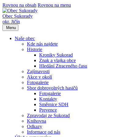
Rovnou na obsah
Rovnou na menu
Obec Sukorady
okr. Jičín
Menu
Naše obec
Kde nás najdete
Historie
Kroniky Sukorad
Znak a vlajka obce
Hledání Ztraceného času
Zajímavosti
Akce v okolí
Fotogalerie
Sbor dobrovolných hasičů
Fotogalerie
Kontakty
Směrnice SDH
Prevence
Zpravodaj ze Sukorad
Knihovna
Odkazy
Informace od nás