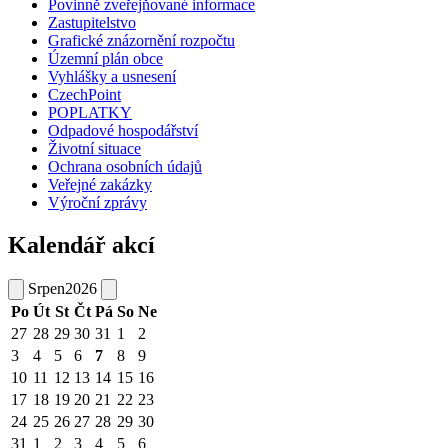
Povinně zveřejňované informace
Zastupitelstvo
Grafické znázornění rozpočtu
Územní plán obce
Vyhlášky a usnesení
CzechPoint
POPLATKY
Odpadové hospodářství
Životní situace
Ochrana osobních údajů
Veřejné zakázky
Výroční zprávy
Kalendář akcí
Srpen
2026
Po
Út
St
Čt
Pá
So
Ne
27
28
29
30
31
1
2
3
4
5
6
7
8
9
10
11
12
13
14
15
16
17
18
19
20
21
22
23
24
25
26
27
28
29
30
31
1
2
3
4
5
6