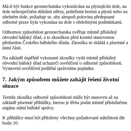
Má-li být funkce geomechanika vykonávána na plynujícím dole, na
dole nebezpečném důlními otřesy, průtržemi hornin a plynů nebo na
uhelném dole, požaduje se, aby alespoň polovina předepsané
odborné praxe byla vykonána na dole s obdobnými podmínkami.
Odbornou způsobilost geomechanika ověřuje místně příslušný
obvodní báňský úřad, a to zkouškou před komisí stanovenou
předsedou Českého báňského úřadu. Zkouška se skládá z písemné a
ústní části.
Na základě úspěšně vykonané zkoušky vydá místně příslušný
obvodní báňský úřad uchazeči osvědčení o odborné způsobilosti.
Vystavení osvědčení podléhá správnímu poplatku.
7. Jakým způsobem můžete zahájit řešení životní
situace
Termín zkoušky odborné způsobilosti může být stanoven až na
základě písemné přihlášky, kterou je třeba podat místně příslušnému
orgánu státní báňské správy.
K přihlášce musí být přiloženy všechny požadované náležitosti dle
bodu 10.