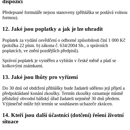
dispozici
Předepsané formuláře nejsou stanoveny (přihláška se podává volnou
formou).
12. Jaké jsou poplatky a jak je lze uhradit
Poplatek za vydání osvědčení o odborné způsobilosti činí 1 000 Kč
(položka 22 písm. b) zákona č. 634/2004 Sb., o správních
poplatcích, ve znění pozdějších předpisů).
Správní poplatek je vyměřen a vybírán v české měně a platí se
kolkovými známkami.
13. Jaké jsou lhůty pro vyřízení
Do 30 dnů od obdržení přihlášky bude žadateli sděleno její přijetí a
předpokládané konání zkoušky. Termín zkoušky oznamuje místně
příslušný obvodní báňský úřad žadateli nejméně 30 dnů předem.
Výjimečně může být termín se souhlasem uchazeče zkrácen.
14. Kteří jsou další účastníci (dotčení) řešení životní
situace