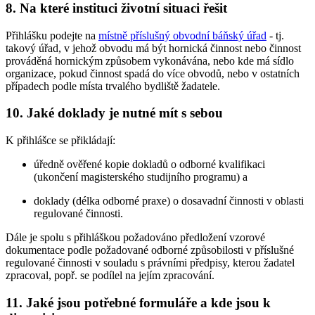
8. Na které instituci životní situaci řešit
Přihlášku podejte na
místně příslušný obvodní báňský úřad
- tj.
takový úřad, v jehož obvodu má být hornická činnost nebo činnost
prováděná hornickým způsobem vykonávána, nebo kde má sídlo
organizace, pokud činnost spadá do více obvodů, nebo v ostatních
případech podle místa trvalého bydliště žadatele.
10. Jaké doklady je nutné mít s sebou
K přihlášce se přikládají:
úředně ověřené kopie dokladů o odborné kvalifikaci
(ukončení magisterského studijního programu) a
doklady (délka odborné praxe) o dosavadní činnosti v oblasti
regulované činnosti.
Dále je spolu s přihláškou požadováno předložení vzorové
dokumentace podle požadované odborné způsobilosti v příslušné
regulované činnosti v souladu s právními předpisy, kterou žadatel
zpracoval, popř. se podílel na jejím zpracování.
11. Jaké jsou potřebné formuláře a kde jsou k