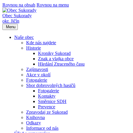
Rovnou na obsah
Rovnou na menu
Obec Sukorady
okr. Jičín
Menu
Naše obec
Kde nás najdete
Historie
Kroniky Sukorad
Znak a vlajka obce
Hledání Ztraceného času
Zajímavosti
Akce v okolí
Fotogalerie
Sbor dobrovolných hasičů
Fotogalerie
Kontakty
Směrnice SDH
Prevence
Zpravodaj ze Sukorad
Knihovna
Odkazy
Informace od nás