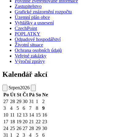
Povinně zveřejňované informace
Zastupitelstvo
Grafické znázornění rozpočtu
Územní plán obce
Vyhlášky a usnesení
CzechPoint
POPLATKY
Odpadové hospodářství
Životní situace
Ochrana osobních údajů
Veřejné zakázky
Výroční zprávy
Kalendář akcí
Srpen
2026
Po
Út
St
Čt
Pá
So
Ne
27
28
29
30
31
1
2
3
4
5
6
7
8
9
10
11
12
13
14
15
16
17
18
19
20
21
22
23
24
25
26
27
28
29
30
31
1
2
3
4
5
6