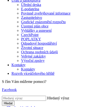
Úřad a samospráva
Úřední deska
E-podatelna
Povinně zveřejňované informace
Zastupitelstvo
Grafické znázornění rozpočtu
Územní plán obce
Vyhlášky a usnesení
CzechPoint
POPLATKY
Odpadové hospodářství
Životní situace
Ochrana osobních údajů
Veřejné zakázky
Výroční zprávy
Kontakty
Kontakty
Rozvrh víceúčelového hřiště
S čím Vám můžeme pomoci?
Facebook
Hledaný výraz
Hledat