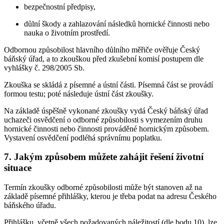
bezpečnostní předpisy,
důlní škody a zahlazování následků hornické činnosti nebo
nauka o životním prostředí.
Odbornou způsobilost hlavního důlního měřiče ověřuje Český
báňský úřad, a to zkouškou před zkušební komisí postupem dle
vyhlášky č. 298/2005 Sb.
Zkouška se skládá z písemné a ústní části. Písemná část se provádí
formou testu; poté následuje ústní část zkoušky.
Na základě úspěšně vykonané zkoušky vydá Český báňský úřad
uchazeči osvědčení o odborné způsobilosti s vymezením druhu
hornické činnosti nebo činnosti prováděné hornickým způsobem.
Vystavení osvědčení podléhá správnímu poplatku.
7. Jakým způsobem můžete zahájit řešení životní
situace
Termín zkoušky odborné způsobilosti může být stanoven až na
základě písemné přihlášky, kterou je třeba podat na adresu Českého
báňského úřadu.
Přihlášku, včetně všech požadovaných náležitostí (dle bodu 10), lze