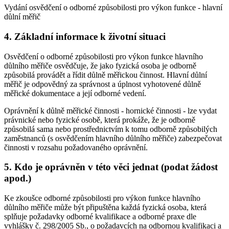
Vydání osvědčení o odborné způsobilosti pro výkon funkce - hlavní
důlní měřič
4. Základní informace k životní situaci
Osvědčení o odborné způsobilosti pro výkon funkce hlavního
důlního měřiče osvědčuje, že jako fyzická osoba je odborně
způsobilá provádět a řídit důlně měřickou činnost. Hlavní důlní
měřič je odpovědný za správnost a úplnost vyhotovené důlně
měřické dokumentace a její odborné vedení.
Oprávnění k důlně měřické činnosti - hornické činnosti - lze vydat
právnické nebo fyzické osobě, která prokáže, že je odborně
způsobilá sama nebo prostřednictvím k tomu odborně způsobilých
zaměstnanců (s osvědčením hlavního důlního měřiče) zabezpečovat
činnosti v rozsahu požadovaného oprávnění.
5. Kdo je oprávněn v této věci jednat (podat žádost
apod.)
Ke zkoušce odborné způsobilosti pro výkon funkce hlavního
důlního měřiče může být připuštěna každá fyzická osoba, která
splňuje požadavky odborné kvalifikace a odborné praxe dle
vyhlášky č. 298/2005 Sb., o požadavcích na odbornou kvalifikaci a