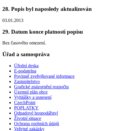
28. Popis byl naposledy aktualizován
03.01.2013
29. Datum konce platnosti popisu
Bez časového omezení.
Úřad a samospráva
Úřední deska
E-podatelna
Povinně zveřejňované informace
Zastupitelstvo
Grafické znázornění rozpočtu
Územní plán obce
Vyhlášky a usnesení
CzechPoint
POPLATKY
Odpadové hospodářství
Životní situace
Ochrana osobních údajů
Veřejné zakázky