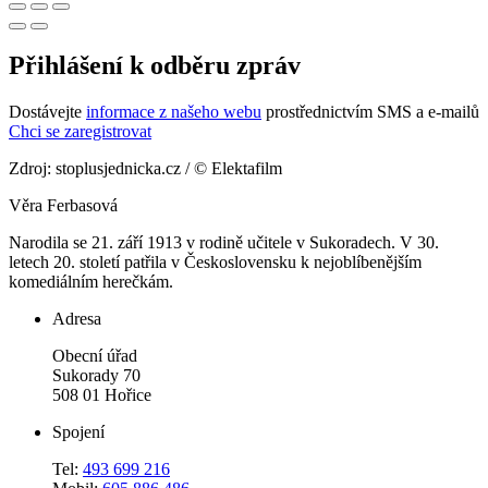
Přihlášení k odběru zpráv
Dostávejte
informace z našeho webu
prostřednictvím SMS a e-mailů
Chci se zaregistrovat
Zdroj: stoplusjednicka.cz / © Elektafilm
Věra Ferbasová
Narodila se 21. září 1913 v rodině učitele v Sukoradech. V 30.
letech 20. století patřila v Československu k nejoblíbenějším
komediálním herečkám.
Adresa
Obecní úřad
Sukorady 70
508 01 Hořice
Spojení
Tel:
493 699 216