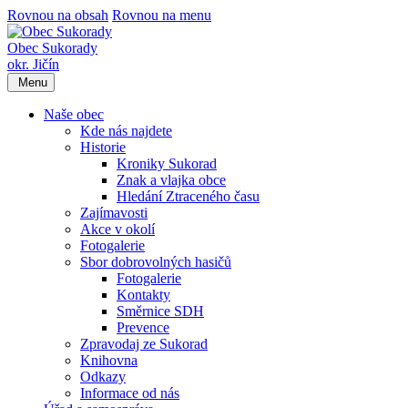
Rovnou na obsah
Rovnou na menu
Obec Sukorady
okr. Jičín
Menu
Naše obec
Kde nás najdete
Historie
Kroniky Sukorad
Znak a vlajka obce
Hledání Ztraceného času
Zajímavosti
Akce v okolí
Fotogalerie
Sbor dobrovolných hasičů
Fotogalerie
Kontakty
Směrnice SDH
Prevence
Zpravodaj ze Sukorad
Knihovna
Odkazy
Informace od nás