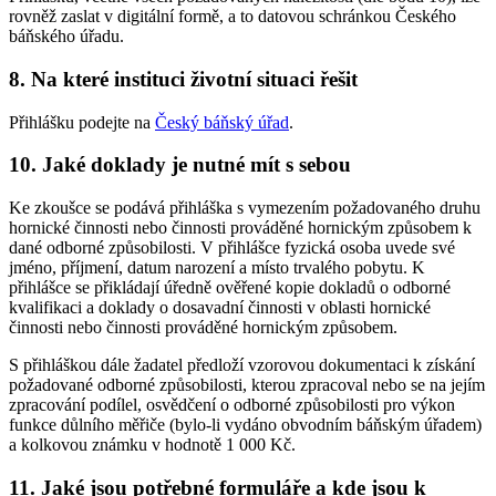
rovněž zaslat v digitální formě, a to datovou schránkou Českého
báňského úřadu.
8. Na které instituci životní situaci řešit
Přihlášku podejte na
Český báňský úřad
.
10. Jaké doklady je nutné mít s sebou
Ke zkoušce se podává přihláška s vymezením požadovaného druhu
hornické činnosti nebo činnosti prováděné hornickým způsobem k
dané odborné způsobilosti. V přihlášce fyzická osoba uvede své
jméno, příjmení, datum narození a místo trvalého pobytu. K
přihlášce se přikládají úředně ověřené kopie dokladů o odborné
kvalifikaci a doklady o dosavadní činnosti v oblasti hornické
činnosti nebo činnosti prováděné hornickým způsobem.
S přihláškou dále žadatel předloží vzorovou dokumentaci k získání
požadované odborné způsobilosti, kterou zpracoval nebo se na jejím
zpracování podílel, osvědčení o odborné způsobilosti pro výkon
funkce důlního měřiče (bylo-li vydáno obvodním báňským úřadem)
a kolkovou známku v hodnotě 1 000 Kč.
11. Jaké jsou potřebné formuláře a kde jsou k