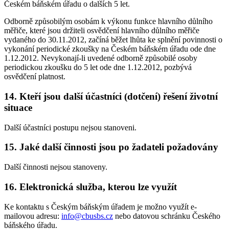
Českém báňském úřadu o dalších 5 let.
Odborně způsobilým osobám k výkonu funkce hlavního důlního
měřiče, které jsou držiteli osvědčení hlavního důlního měřiče
vydaného do 30.11.2012, začíná běžet lhůta ke splnění povinnosti o
vykonání periodické zkoušky na Českém báňském úřadu ode dne
1.12.2012. Nevykonají-li uvedené odborně způsobilé osoby
periodickou zkoušku do 5 let ode dne 1.12.2012, pozbývá
osvědčení platnost.
14. Kteří jsou další účastníci (dotčení) řešení životní
situace
Další účastníci postupu nejsou stanoveni.
15. Jaké další činnosti jsou po žadateli požadovány
Další činnosti nejsou stanoveny.
16. Elektronická služba, kterou lze využít
Ke kontaktu s Českým báňským úřadem je možno využít e-
mailovou adresu:
info@cbusbs.cz
nebo datovou schránku Českého
báňského úřadu.