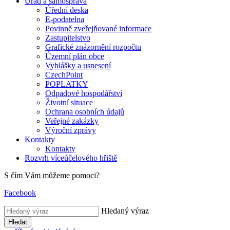
Úřad a samospráva
Úřední deska
E-podatelna
Povinně zveřejňované informace
Zastupitelstvo
Grafické znázornění rozpočtu
Územní plán obce
Vyhlášky a usnesení
CzechPoint
POPLATKY
Odpadové hospodářství
Životní situace
Ochrana osobních údajů
Veřejné zakázky
Výroční zprávy
Kontakty
Kontakty
Rozvrh víceúčelového hřiště
S čím Vám můžeme pomoci?
Facebook
Hledaný výraz
Hledat