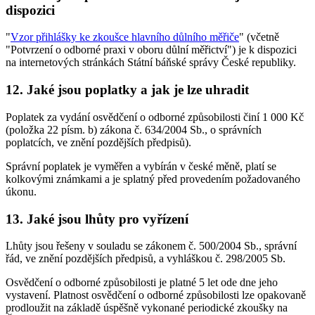
dispozici
"
Vzor přihlášky ke zkoušce hlavního důlního měřiče
" (včetně
"Potvrzení o odborné praxi v oboru důlní měřictví") je k dispozici
na internetových stránkách Státní báňské správy České republiky.
12. Jaké jsou poplatky a jak je lze uhradit
Poplatek za vydání osvědčení o odborné způsobilosti činí 1 000 Kč
(položka 22 písm. b) zákona č. 634/2004 Sb., o správních
poplatcích, ve znění pozdějších předpisů).
Správní poplatek je vyměřen a vybírán v české měně, platí se
kolkovými známkami a je splatný před provedením požadovaného
úkonu.
13. Jaké jsou lhůty pro vyřízení
Lhůty jsou řešeny v souladu se zákonem č. 500/2004 Sb., správní
řád, ve znění pozdějších předpisů, a vyhláškou č. 298/2005 Sb.
Osvědčení o odborné způsobilosti je platné 5 let ode dne jeho
vystavení. Platnost osvědčení o odborné způsobilosti lze opakovaně
prodloužit na základě úspěšně vykonané periodické zkoušky na