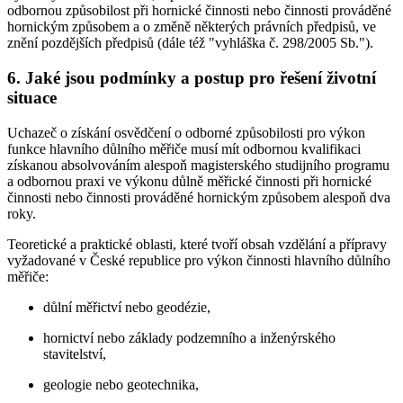
odbornou způsobilost při hornické činnosti nebo činnosti prováděné
hornickým způsobem a o změně některých právních předpisů, ve
znění pozdějších předpisů (dále též "vyhláška č. 298/2005 Sb.").
6. Jaké jsou podmínky a postup pro řešení životní
situace
Uchazeč o získání osvědčení o odborné způsobilosti pro výkon
funkce hlavního důlního měřiče musí mít odbornou kvalifikaci
získanou absolvováním alespoň magisterského studijního programu
a odbornou praxi ve výkonu důlně měřické činnosti při hornické
činnosti nebo činnosti prováděné hornickým způsobem alespoň dva
roky.
Teoretické a praktické oblasti, které tvoří obsah vzdělání a přípravy
vyžadované v České republice pro výkon činnosti hlavního důlního
měřiče:
důlní měřictví nebo geodézie,
hornictví nebo základy podzemního a inženýrského
stavitelství,
geologie nebo geotechnika,