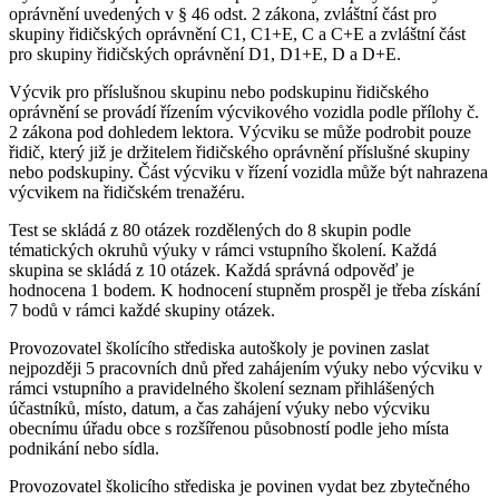
oprávnění uvedených v § 46 odst. 2 zákona, zvláštní část pro
skupiny řidičských oprávnění C1, C1+E, C a C+E a zvláštní část
pro skupiny řidičských oprávnění D1, D1+E, D a D+E.
Výcvik pro příslušnou skupinu nebo podskupinu řidičského
oprávnění se provádí řízením výcvikového vozidla podle přílohy č.
2 zákona pod dohledem lektora. Výcviku se může podrobit pouze
řidič, který již je držitelem řidičského oprávnění příslušné skupiny
nebo podskupiny. Část výcviku v řízení vozidla může být nahrazena
výcvikem na řidičském trenažéru.
Test se skládá z 80 otázek rozdělených do 8 skupin podle
tématických okruhů výuky v rámci vstupního školení. Každá
skupina se skládá z 10 otázek. Každá správná odpověď je
hodnocena 1 bodem. K hodnocení stupněm prospěl je třeba získání
7 bodů v rámci každé skupiny otázek.
Provozovatel školícího střediska autoškoly je povinen zaslat
nejpozději 5 pracovních dnů před zahájením výuky nebo výcviku v
rámci vstupního a pravidelného školení seznam přihlášených
účastníků, místo, datum, a čas zahájení výuky nebo výcviku
obecnímu úřadu obce s rozšířenou působností podle jeho místa
podnikání nebo sídla.
Provozovatel školicího střediska je povinen vydat bez zbytečného