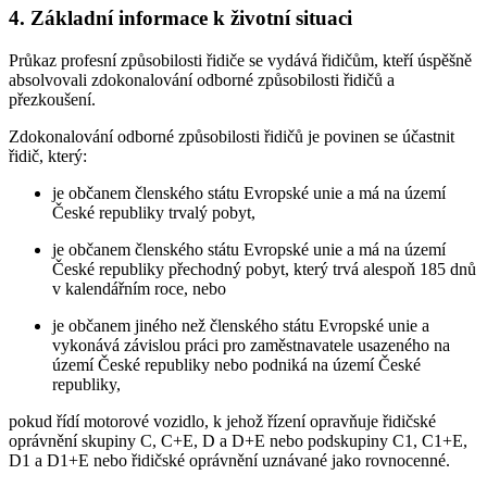
4. Základní informace k životní situaci
Průkaz profesní způsobilosti řidiče se vydává řidičům, kteří úspěšně
absolvovali zdokonalování odborné způsobilosti řidičů a
přezkoušení.
Zdokonalování odborné způsobilosti řidičů je povinen se účastnit
řidič, který:
je občanem členského státu Evropské unie a má na území
České republiky trvalý pobyt,
je občanem členského státu Evropské unie a má na území
České republiky přechodný pobyt, který trvá alespoň 185 dnů
v kalendářním roce, nebo
je občanem jiného než členského státu Evropské unie a
vykonává závislou práci pro zaměstnavatele usazeného na
území České republiky nebo podniká na území České
republiky,
pokud řídí motorové vozidlo, k jehož řízení opravňuje řidičské
oprávnění skupiny C, C+E, D a D+E nebo podskupiny C1, C1+E,
D1 a D1+E nebo řidičské oprávnění uznávané jako rovnocenné.