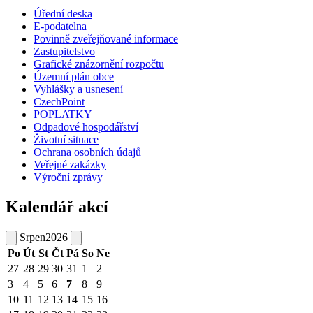
Úřední deska
E-podatelna
Povinně zveřejňované informace
Zastupitelstvo
Grafické znázornění rozpočtu
Územní plán obce
Vyhlášky a usnesení
CzechPoint
POPLATKY
Odpadové hospodářství
Životní situace
Ochrana osobních údajů
Veřejné zakázky
Výroční zprávy
Kalendář akcí
Srpen
2026
Po
Út
St
Čt
Pá
So
Ne
27
28
29
30
31
1
2
3
4
5
6
7
8
9
10
11
12
13
14
15
16