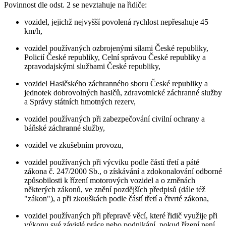
Povinnost dle odst. 2 se nevztahuje na řidiče:
vozidel, jejichž nejvyšší povolená rychlost nepřesahuje 45
km/h,
vozidel používaných ozbrojenými silami České republiky,
Policií České republiky, Celní správou České republiky a
zpravodajskými službami České republiky,
vozidel Hasičského záchranného sboru České republiky a
jednotek dobrovolných hasičů, zdravotnické záchranné služby
a Správy státních hmotných rezerv,
vozidel používaných při zabezpečování civilní ochrany a
báňské záchranné služby,
vozidel ve zkušebním provozu,
vozidel používaných při výcviku podle částí třetí a páté
zákona č. 247/2000 Sb., o získávání a zdokonalování odborné
způsobilosti k řízení motorových vozidel a o změnách
některých zákonů, ve znění pozdějších předpisů (dále též
"zákon"), a při zkouškách podle částí třetí a čtvrté zákona,
vozidel používaných při přepravě věcí, které řidič využije při
výkonu své závislé práce nebo podnikání, pokud řízení není