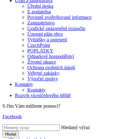
Úřad a samospráva
Úřední deska
E-podatelna
Povinně zveřejňované informace
Zastupitelstvo
Grafické znázornění rozpočtu
Územní plán obce
Vyhlášky a usnesení
CzechPoint
POPLATKY
Odpadové hospodářství
Životní situace
Ochrana osobních údajů
Veřejné zakázky
Výroční zprávy
Kontakty
Kontakty
Rozvrh víceúčelového hřiště
S čím Vám můžeme pomoci?
Facebook
Hledaný výraz
Hledat