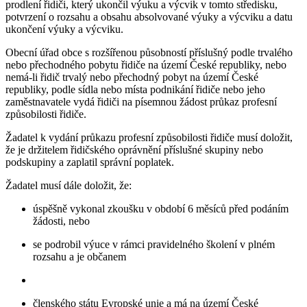
prodlení řidiči, který ukončil výuku a výcvik v tomto středisku,
potvrzení o rozsahu a obsahu absolvované výuky a výcviku a datu
ukončení výuky a výcviku.
Obecní úřad obce s rozšířenou působností příslušný podle trvalého
nebo přechodného pobytu řidiče na území České republiky, nebo
nemá-li řidič trvalý nebo přechodný pobyt na území České
republiky, podle sídla nebo místa podnikání řidiče nebo jeho
zaměstnavatele vydá řidiči na písemnou žádost průkaz profesní
způsobilosti řidiče.
Žadatel k vydání průkazu profesní způsobilosti řidiče musí doložit,
že je držitelem řidičského oprávnění příslušné skupiny nebo
podskupiny a zaplatil správní poplatek.
Žadatel musí dále doložit, že:
úspěšně vykonal zkoušku v období 6 měsíců před podáním
žádosti, nebo
se podrobil výuce v rámci pravidelného školení v plném
rozsahu a je občanem
členského státu Evropské unie a má na území České