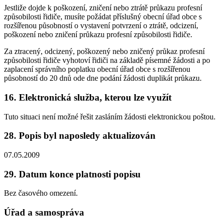
Jestliže dojde k poškození, zničení nebo ztrátě průkazu profesní
způsobilosti řidiče, musíte požádat příslušný obecní úřad obce s
rozšířenou působností o vystavení potvrzení o ztrátě, odcizení,
poškození nebo zničení průkazu profesní způsobilosti řidiče.
Za ztracený, odcizený, poškozený nebo zničený průkaz profesní
způsobilosti řidiče vyhotoví řidiči na základě písemné žádosti a po
zaplacení správního poplatku obecní úřad obce s rozšířenou
působností do 20 dnů ode dne podání žádosti duplikát průkazu.
16. Elektronická služba, kterou lze využít
Tuto situaci není možné řešit zasláním žádosti elektronickou poštou.
28. Popis byl naposledy aktualizován
07.05.2009
29. Datum konce platnosti popisu
Bez časového omezení.
Úřad a samospráva