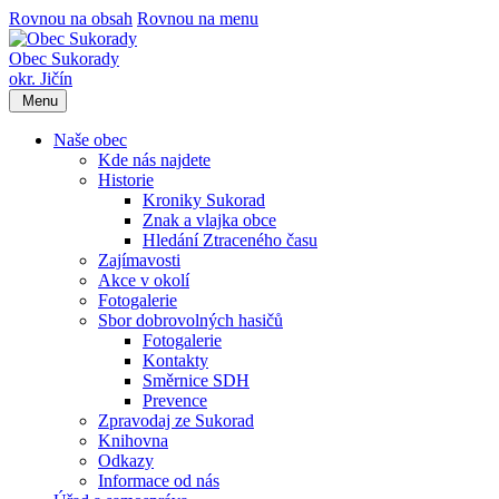
Rovnou na obsah
Rovnou na menu
Obec Sukorady
okr. Jičín
Menu
Naše obec
Kde nás najdete
Historie
Kroniky Sukorad
Znak a vlajka obce
Hledání Ztraceného času
Zajímavosti
Akce v okolí
Fotogalerie
Sbor dobrovolných hasičů
Fotogalerie
Kontakty
Směrnice SDH
Prevence
Zpravodaj ze Sukorad
Knihovna
Odkazy
Informace od nás