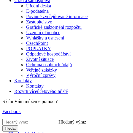
Úřad a samospráva
Úřední deska
E-podatelna
Povinně zveřejňované informace
Zastupitelstvo
Grafické znázornění rozpočtu
Územní plán obce
Vyhlášky a usnesení
CzechPoint
POPLATKY
Odpadové hospodářství
Životní situace
Ochrana osobních údajů
Veřejné zakázky
Výroční zprávy
Kontakty
Kontakty
Rozvrh víceúčelového hřiště
S čím Vám můžeme pomoci?
Facebook
Hledaný výraz
Hledat