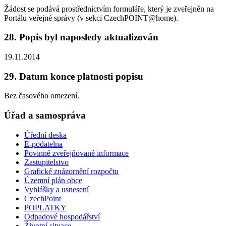
Žádost se podává prostřednictvím formuláře, který je zveřejněn na
Portálu veřejné správy (v sekci CzechPOINT@home).
28. Popis byl naposledy aktualizován
19.11.2014
29. Datum konce platnosti popisu
Bez časového omezení.
Úřad a samospráva
Úřední deska
E-podatelna
Povinně zveřejňované informace
Zastupitelstvo
Grafické znázornění rozpočtu
Územní plán obce
Vyhlášky a usnesení
CzechPoint
POPLATKY
Odpadové hospodářství
Životní situace