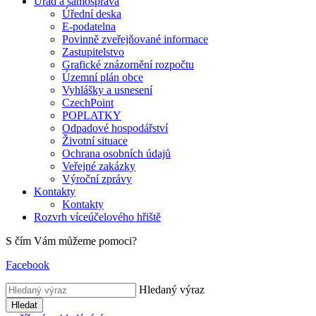
Úřad a samospráva
Úřední deska
E-podatelna
Povinně zveřejňované informace
Zastupitelstvo
Grafické znázornění rozpočtu
Územní plán obce
Vyhlášky a usnesení
CzechPoint
POPLATKY
Odpadové hospodářství
Životní situace
Ochrana osobních údajů
Veřejné zakázky
Výroční zprávy
Kontakty
Kontakty
Rozvrh víceúčelového hřiště
S čím Vám můžeme pomoci?
Facebook
Hledaný výraz
Hledat