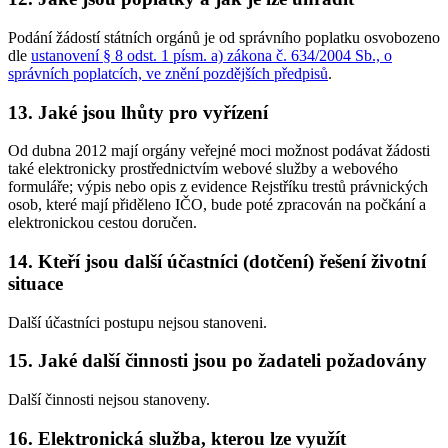
Podání žádostí státních orgánů je od správního poplatku osvobozeno
dle
ustanovení § 8 odst. 1 písm. a) zákona č. 634/2004 Sb., o
správních poplatcích, ve znění pozdějších předpisů
.
13. Jaké jsou lhůty pro vyřízení
Od dubna 2012 mají orgány veřejné moci možnost podávat žádosti
také elektronicky prostřednictvím webové služby a webového
formuláře; výpis nebo opis z evidence Rejstříku trestů právnických
osob, které mají přiděleno IČO, bude poté zpracován na počkání a
elektronickou cestou doručen.
14. Kteří jsou další účastníci (dotčení) řešení životní
situace
Další účastníci postupu nejsou stanoveni.
15. Jaké další činnosti jsou po žadateli požadovány
Další činnosti nejsou stanoveny.
16. Elektronická služba, kterou lze využít