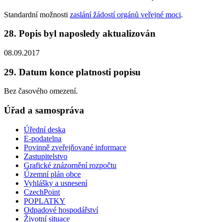
Standardní možnosti
zaslání žádostí orgánů veřejné moci
.
28. Popis byl naposledy aktualizován
08.09.2017
29. Datum konce platnosti popisu
Bez časového omezení.
Úřad a samospráva
Úřední deska
E-podatelna
Povinně zveřejňované informace
Zastupitelstvo
Grafické znázornění rozpočtu
Územní plán obce
Vyhlášky a usnesení
CzechPoint
POPLATKY
Odpadové hospodářství
Životní situace