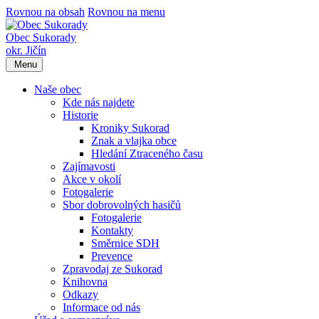
Rovnou na obsah
Rovnou na menu
Obec Sukorady
okr. Jičín
Menu
Naše obec
Kde nás najdete
Historie
Kroniky Sukorad
Znak a vlajka obce
Hledání Ztraceného času
Zajímavosti
Akce v okolí
Fotogalerie
Sbor dobrovolných hasičů
Fotogalerie
Kontakty
Směrnice SDH
Prevence
Zpravodaj ze Sukorad
Knihovna
Odkazy
Informace od nás