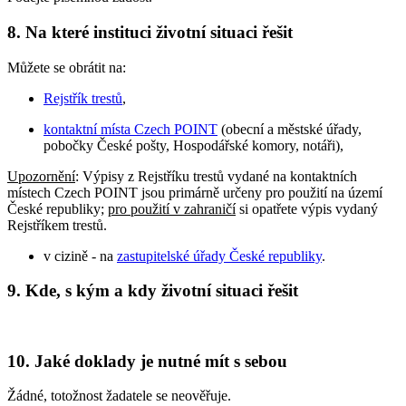
8. Na které instituci životní situaci řešit
Můžete se obrátit na:
Rejstřík trestů
,
kontaktní místa Czech POINT
(obecní a městské úřady,
pobočky České pošty, Hospodářské komory, notáři),
Upozornění
: Výpisy z Rejstříku trestů vydané na kontaktních
místech Czech POINT jsou primárně určeny pro použití na území
České republiky;
pro použití v zahraničí
si opatřete výpis vydaný
Rejstříkem trestů.
v cizině - na
zastupitelské úřady České republiky
.
9. Kde, s kým a kdy životní situaci řešit
10. Jaké doklady je nutné mít s sebou
Žádné, totožnost žadatele se neověřuje.