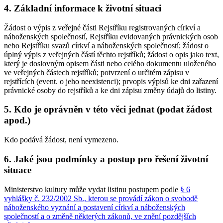
4. Základní informace k životní situaci
Žádost o výpis z veřejné části Rejstříku registrovaných církví a
náboženských společností, Rejstříku evidovaných právnických osob
nebo Rejstříku svazů církví a náboženských společností; žádost o
úplný výpis z veřejných částí těchto rejstříků; žádost o opis jako text,
který je doslovným opisem části nebo celého dokumentu uloženého
ve veřejných částech rejstříků; potvrzení o určitém zápisu v
rejstřících (event. o jeho neexistenci); prvopis výpisů ke dni zařazení
právnické osoby do rejstříků a ke dni zápisu změny údajů do listiny.
5. Kdo je oprávněn v této věci jednat (podat žádost
apod.)
Kdo podává žádost, není vymezeno.
6. Jaké jsou podmínky a postup pro řešení životní
situace
Ministerstvo kultury může vydat listinu postupem podle
§ 6
vyhlášky č. 232/2002 Sb., kterou se provádí zákon o svobodě
náboženského vyznání a postavení církví a náboženských
společností a o změně některých zákonů, ve znění pozdějších