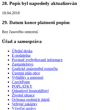
28. Popis byl naposledy aktualizován
18.04.2018
29. Datum konce platnosti popisu
Bez časového omezení.
Úřad a samospráva
Úřední deska
E-podatelna
Povinně zveřejňované informace
Zastupitelstvo
Grafické znázornění rozpočtu
Územní plán obce
Vyhlášky a usnesení
CzechPoint
POPLATKY
Odpadové hospodářství
Životní situace
Ochrana osobních údajů
Veřejné zakázky
Výroční zprávy