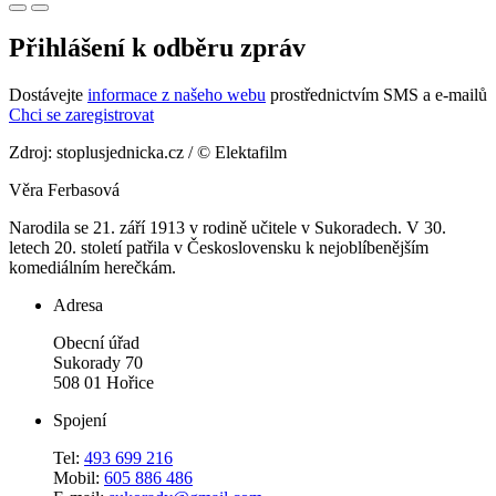
Přihlášení k odběru zpráv
Dostávejte
informace z našeho webu
prostřednictvím SMS a e-mailů
Chci se zaregistrovat
Zdroj: stoplusjednicka.cz / © Elektafilm
Věra Ferbasová
Narodila se 21. září 1913 v rodině učitele v Sukoradech. V 30.
letech 20. století patřila v Československu k nejoblíbenějším
komediálním herečkám.
Adresa
Obecní úřad
Sukorady 70
508 01 Hořice
Spojení
Tel:
493 699 216
Mobil:
605 886 486