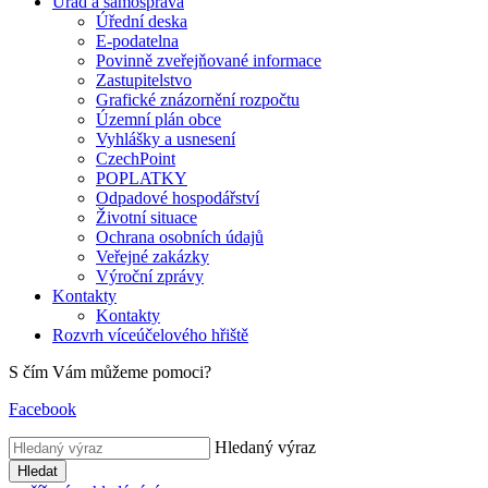
Úřad a samospráva
Úřední deska
E-podatelna
Povinně zveřejňované informace
Zastupitelstvo
Grafické znázornění rozpočtu
Územní plán obce
Vyhlášky a usnesení
CzechPoint
POPLATKY
Odpadové hospodářství
Životní situace
Ochrana osobních údajů
Veřejné zakázky
Výroční zprávy
Kontakty
Kontakty
Rozvrh víceúčelového hřiště
S čím Vám můžeme pomoci?
Facebook
Hledaný výraz
Hledat