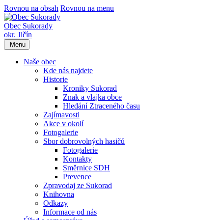
Rovnou na obsah
Rovnou na menu
Obec Sukorady
okr. Jičín
Menu
Naše obec
Kde nás najdete
Historie
Kroniky Sukorad
Znak a vlajka obce
Hledání Ztraceného času
Zajímavosti
Akce v okolí
Fotogalerie
Sbor dobrovolných hasičů
Fotogalerie
Kontakty
Směrnice SDH
Prevence
Zpravodaj ze Sukorad
Knihovna
Odkazy
Informace od nás