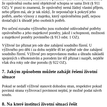
že oprávněná osoba není objektivně schopna se sama živit (§ 911
OZ). V praxi to znamená, že oprávněný nemá žádný vlastní příjem,
nebo příjem má, ale je tak nízký, že nepostačuje k pokrytí jeho
potřeb, anebo výnosy z majetku, který oprávněnému patří, nejsou
dostačující k úhradě jeho osobních potřeb.
Pro určení rozsahu výživného jsou rozhodné odůvodněné potřeby
oprávněného a jeho majetkové poměry, jakož i schopnosti, možnosti
a majetkové poměry povinného (§ 913 odst. 1 OZ).
Výživné lze přiznat jen ode dne zahájení soudního řízení. U
výživného pro děti i za dobu nejdéle tří let zpětně ode dne zahájení
soudního řízení. Výživné pro neprovdanou matku a úhradu nákladů
spojených s těhotenstvím a porodem lze též přiznat i nazpět, nejdéle
však dva roky ode dne porodu (§ 922 OZ).
7. Jakým způsobem můžete zahájit řešení životní
situace
Pokud se nedaří výživné stanovit dohodou stran, respektive pokud
povinná strana vyživovací povinnost neplní, je možné podat návrh
soudu.
8. Na které instituci životní situaci řešit