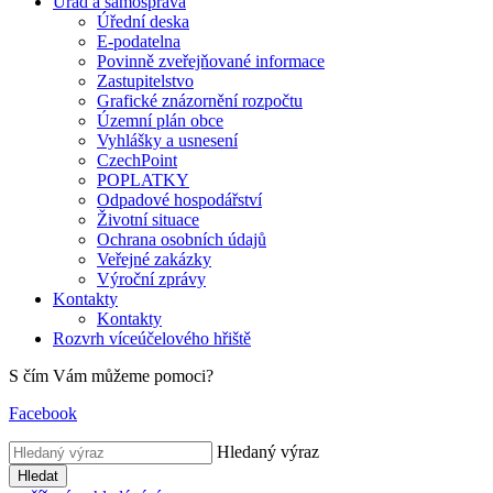
Úřad a samospráva
Úřední deska
E-podatelna
Povinně zveřejňované informace
Zastupitelstvo
Grafické znázornění rozpočtu
Územní plán obce
Vyhlášky a usnesení
CzechPoint
POPLATKY
Odpadové hospodářství
Životní situace
Ochrana osobních údajů
Veřejné zakázky
Výroční zprávy
Kontakty
Kontakty
Rozvrh víceúčelového hřiště
S čím Vám můžeme pomoci?
Facebook
Hledaný výraz
Hledat