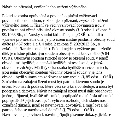
Návrh na přiznání, zvýšení nebo snížení výživného
Pokud se osoba oprávněná a povinná o plnění vyživovací
povinnosti nedohodnou, rozhoduje o přiznání, zvýšení či snížení
výživného soud. K řízení ve věci vyživovací povinnosti jsou v
prvním stupni věcně příslušné okresní soudy (§ 9 odst. 1 zákona č.
99/1963 Sb., občanský soudní řád - dále jen „OSŘ“). Jde-li o
výživné pro nezletilé dítě, je pro řízení místně příslušný obecný soud
dítěte (§ 467 odst. 1 a § 4 odst. 2 zákona č. 292/2013 Sb., o
zvláštních řízeních soudních). Pokud nejde o výživné pro nezletilé
dítě, je místně příslušným soudem obecný soud žalovaného (§ 84
OSŘ). Obecným soudem fyzické osoby je okresní soud, v jehož
obvodu má bydliště, a nemá-li bydliště, okresní soud, v jehož
obvodu se zdržuje. Má-li fyzická osoba bydliště na více místech,
jsou jejím obecným soudem všechny okresní soudy, v jejichž
obvodu bydlí s úmyslem zdržovat se tam trvale. (§ 85 odst. 1 OSŘ).
Z návrhu na zahájení řízení musí být patrno, kterému soudu je
určen, kdo návrh podává, které věci se týká a co sleduje, a musí být
podepsán a datován. Návrh na zahájení řízení musí dále obsahovat
jméno, příjmení, bydliště účastníků, popřípadě rodná čísla účastníků,
popřípadě též jejich zástupců, vylíčení rozhodujících skutečností,
označení důkazů, jichž se navrhovatel dovolává, a musí být z něj
patrno, čeho se navrhovatel domáhá (§ 79 odst. 1 OSŘ).
Navrhovatel je povinen k návrhu připojit písemné důkazy, jichž se