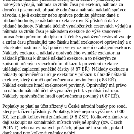
hotových výdajů, náhrada za ztrátu času při exekuci, náhrada za
doručení písemností, případně odměna a náhrada nákladů správce
závodu, a je-li exekutor nebo správce podniku plátcem daně z
přidané hodnoty, je nákladem exekuce rovněž příslušná daň z
přidané hodnoty. Náhrada účelně vynaložených cestovních výdajů a
náhrada za ztrátu času je nákladem exekuce do výše stanovené
prováděcím právním předpisem. Účelně vynaložené cestovní výdaje
a ztrátu času přesahující tuto částku hradí exekutorovi oprávněný a o
této skutečnosti musí být poučen ve vyrozumění o zahájení exekuce.
Náklady exekuce a náklady oprávněného vymůže exekutor na
základě příkazu k úhradě nákladů exekuce, a to některým ze
způsobů určených v exekučním příkazu k provedení exekuce
ukládající zaplacení peněžité částky (§ 87 EŘ). Náklady exekuce a
náklady oprávněného určuje exekutor v příkazu k úhradě nákladů
exekuce, který doručí oprávněnému a povinnému (§ 88 EŘ).
Náklad exekuce hradí exekutorovi povinný. Oprávněný má právo
na náhradu nákladů účelně vynaložených k vymáhání nároku.
Náklady oprávněného hradí oprávněnému povinný (§ 87 EŘ).
Poplatky se platí na účet zřízený u České národní banky pro soud,
který je k řízení příslušný. Poplatky, které nejsou vyšší než 5 000
Kč, lze platit kolkovými známkami (§ 8 ZSP). Kolkové známky se
dají zakoupit na kontaktních místech veřejné správy (tzv. Czech
POINT) nebo na vybraných poštách, případně i u soudu, pokud
daný soud tyto kolkové známky nabízí.