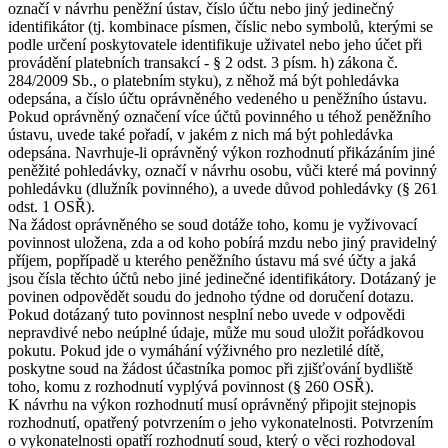
označí v návrhu peněžní ústav, číslo účtu nebo jiný jedinečný
identifikátor (tj. kombinace písmen, číslic nebo symbolů, kterými se
podle určení poskytovatele identifikuje uživatel nebo jeho účet při
provádění platebních transakcí - § 2 odst. 3 písm. h) zákona č.
284/2009 Sb., o platebním styku), z něhož má být pohledávka
odepsána, a číslo účtu oprávněného vedeného u peněžního ústavu.
Pokud oprávněný označení více účtů povinného u téhož peněžního
ústavu, uvede také pořadí, v jakém z nich má být pohledávka
odepsána. Navrhuje-li oprávněný výkon rozhodnutí přikázáním jiné
peněžité pohledávky, označí v návrhu osobu, vůči které má povinný
pohledávku (dlužník povinného), a uvede důvod pohledávky (§ 261
odst. 1 OSŘ).
Na žádost oprávněného se soud dotáže toho, komu je vyživovací
povinnost uložena, zda a od koho pobírá mzdu nebo jiný pravidelný
příjem, popřípadě u kterého peněžního ústavu má své účty a jaká
jsou čísla těchto účtů nebo jiné jedinečné identifikátory. Dotázaný je
povinen odpovědět soudu do jednoho týdne od doručení dotazu.
Pokud dotázaný tuto povinnost nesplní nebo uvede v odpovědi
nepravdivé nebo neúplné údaje, může mu soud uložit pořádkovou
pokutu. Pokud jde o vymáhání výživného pro nezletilé dítě,
poskytne soud na žádost účastníka pomoc při zjišťování bydliště
toho, komu z rozhodnutí vyplývá povinnost (§ 260 OSŘ).
K návrhu na výkon rozhodnutí musí oprávněný připojit stejnopis
rozhodnutí, opatřený potvrzením o jeho vykonatelnosti. Potvrzením
o vykonatelnosti opatří rozhodnutí soud, který o věci rozhodoval