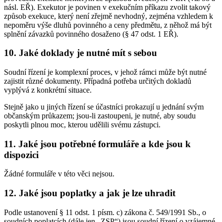
násl. EŘ). Exekutor je povinen v exekučním příkazu zvolit takový
způsob exekuce, který není zřejmě nevhodný, zejména vzhledem k
nepoměru výše dluhů povinného a ceny předmětu, z něhož má být
splnění závazků povinného dosaženo (§ 47 odst. 1 EŘ).
10. Jaké doklady je nutné mít s sebou
Soudní řízení je komplexní proces, v jehož rámci může být nutné
zajistit různé dokumenty. Případná potřeba určitých dokladů
vyplývá z konkrétní situace.
Stejně jako u jiných řízení se účastníci prokazují u jednání svým
občanským průkazem; jsou-li zastoupeni, je nutné, aby soudu
poskytli plnou moc, kterou udělili svému zástupci.
11. Jaké jsou potřebné formuláře a kde jsou k
dispozici
Žádné formuláře v této věci nejsou.
12. Jaké jsou poplatky a jak je lze uhradit
Podle ustanovení § 11 odst. 1 písm. c) zákona č. 549/1991 Sb., o
soudních poplatcích (dále jen „ZSP“) jsou soudní řízení o vzájemné