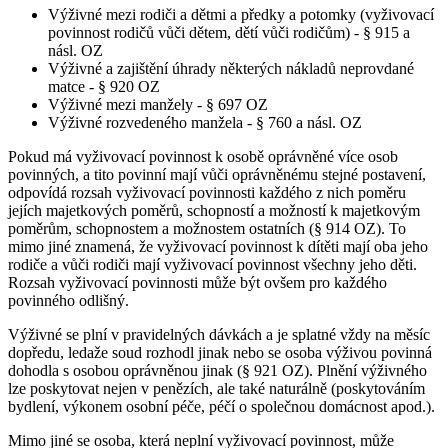
Výživné mezi rodiči a dětmi a předky a potomky (vyživovací
povinnost rodičů vůči dětem, dětí vůči rodičům) - § 915 a
násl. OZ
Výživné a zajištění úhrady některých nákladů neprovdané
matce - § 920 OZ
Výživné mezi manžely - § 697 OZ
Výživné rozvedeného manžela - § 760 a násl. OZ
Pokud má vyživovací povinnost k osobě oprávněné více osob
povinných, a tito povinní mají vůči oprávněnému stejné postavení,
odpovídá rozsah vyživovací povinnosti každého z nich poměru
jejích majetkových poměrů, schopností a možností k majetkovým
poměrům, schopnostem a možnostem ostatních (§ 914 OZ). To
mimo jiné znamená, že vyživovací povinnost k dítěti mají oba jeho
rodiče a vůči rodiči mají vyživovací povinnost všechny jeho děti.
Rozsah vyživovací povinnosti může být ovšem pro každého
povinného odlišný.
Výživné se plní v pravidelných dávkách a je splatné vždy na měsíc
dopředu, ledaže soud rozhodl jinak nebo se osoba výživou povinná
dohodla s osobou oprávněnou jinak (§ 921 OZ). Plnění výživného
lze poskytovat nejen v penězích, ale také naturálně (poskytováním
bydlení, výkonem osobní péče, péčí o společnou domácnost apod.).
Mimo jiné se osoba, která neplní vyživovací povinnost, může