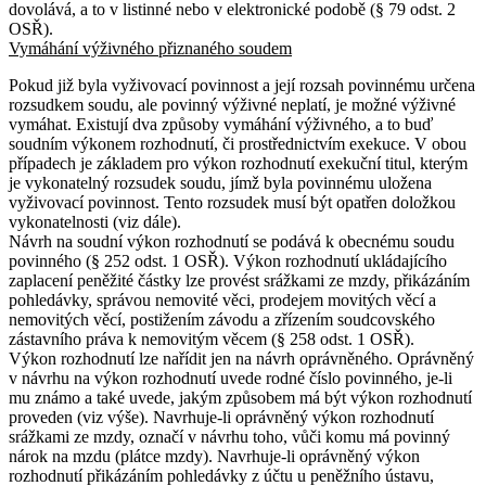
dovolává, a to v listinné nebo v elektronické podobě (§ 79 odst. 2
OSŘ).
Vymáhání výživného přiznaného soudem
Pokud již byla vyživovací povinnost a její rozsah povinnému určena
rozsudkem soudu, ale povinný výživné neplatí, je možné výživné
vymáhat. Existují dva způsoby vymáhání výživného, a to buď
soudním výkonem rozhodnutí, či prostřednictvím exekuce. V obou
případech je základem pro výkon rozhodnutí exekuční titul, kterým
je vykonatelný rozsudek soudu, jímž byla povinnému uložena
vyživovací povinnost. Tento rozsudek musí být opatřen doložkou
vykonatelnosti (viz dále).
Návrh na soudní výkon rozhodnutí se podává k obecnému soudu
povinného (§ 252 odst. 1 OSŘ). Výkon rozhodnutí ukládajícího
zaplacení peněžité částky lze provést srážkami ze mzdy, přikázáním
pohledávky, správou nemovité věci, prodejem movitých věcí a
nemovitých věcí, postižením závodu a zřízením soudcovského
zástavního práva k nemovitým věcem (§ 258 odst. 1 OSŘ).
Výkon rozhodnutí lze nařídit jen na návrh oprávněného. Oprávněný
v návrhu na výkon rozhodnutí uvede rodné číslo povinného, je-li
mu známo a také uvede, jakým způsobem má být výkon rozhodnutí
proveden (viz výše). Navrhuje-li oprávněný výkon rozhodnutí
srážkami ze mzdy, označí v návrhu toho, vůči komu má povinný
nárok na mzdu (plátce mzdy). Navrhuje-li oprávněný výkon
rozhodnutí přikázáním pohledávky z účtu u peněžního ústavu,