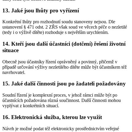
13. Jaké jsou lhůty pro vyřízení
Konkrétní lhůty pro rozhodnutí soudu stanoveny nejsou. Dle
ustanovení § 471 odst. 2 ZŘS však soud ve věcech péče o nezletilé
(tedy i o výživě dítěte) rozhoduje s největším urychlením.
14. Kteří jsou další účastníci (dotčení) řešení životní
situace
Obecně jsou účastníky řízení oprávněný a povinný, přičemž v
případě určování výživy nezletilého dítěte může být účastníkem též
navrhovatel.
15. Jaké další činnosti jsou po žadateli požadovány
Soudní řízení je komplexní proces, v jehož rámci může být po
účastnících požadována různá součinnost. Další činnosti mohou
vyplývat z konkrétních situací.
16. Elektronická služba, kterou lze využít
Návrh je možné podat též elektronicky prostřednictvím veřejné