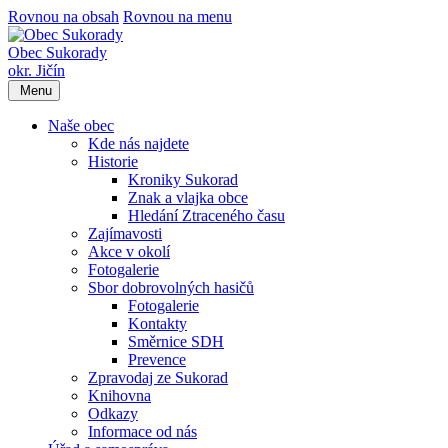
Rovnou na obsah
Rovnou na menu
Obec Sukorady
okr. Jičín
Menu
Naše obec
Kde nás najdete
Historie
Kroniky Sukorad
Znak a vlajka obce
Hledání Ztraceného času
Zajímavosti
Akce v okolí
Fotogalerie
Sbor dobrovolných hasičů
Fotogalerie
Kontakty
Směrnice SDH
Prevence
Zpravodaj ze Sukorad
Knihovna
Odkazy
Informace od nás