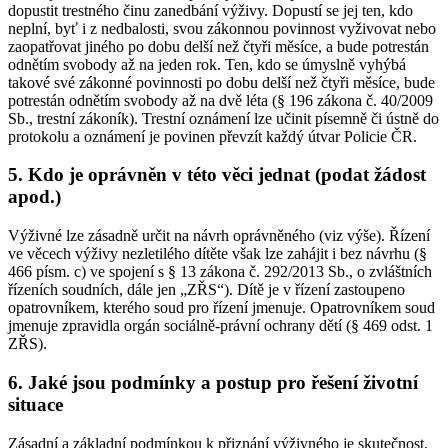
dopustit trestného činu zanedbání výživy. Dopustí se jej ten, kdo
neplní, byť i z nedbalosti, svou zákonnou povinnost vyživovat nebo
zaopatřovat jiného po dobu delší než čtyři měsíce, a bude potrestán
odnětím svobody až na jeden rok. Ten, kdo se úmyslně vyhýbá
takové své zákonné povinnosti po dobu delší než čtyři měsíce, bude
potrestán odnětím svobody až na dvě léta (§ 196 zákona č. 40/2009
Sb., trestní zákoník). Trestní oznámení lze učinit písemně či ústně do
protokolu a oznámení je povinen převzít každý útvar Policie ČR.
5. Kdo je oprávněn v této věci jednat (podat žádost
apod.)
Výživné lze zásadně určit na návrh oprávněného (viz výše). Řízení
ve věcech výživy nezletilého dítěte však lze zahájit i bez návrhu (§
466 písm. c) ve spojení s § 13 zákona č. 292/2013 Sb., o zvláštních
řízeních soudních, dále jen „ZŘS“). Dítě je v řízení zastoupeno
opatrovníkem, kterého soud pro řízení jmenuje. Opatrovníkem soud
jmenuje zpravidla orgán sociálně-právní ochrany dětí (§ 469 odst. 1
ZŘS).
6. Jaké jsou podmínky a postup pro řešení životní
situace
Zásadní a základní podmínkou k přiznání výživného je skutečnost,