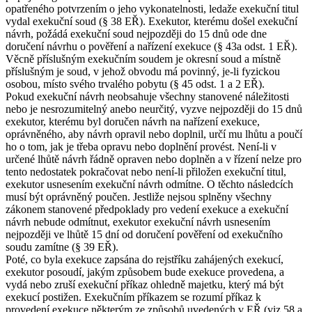
opatřeného potvrzením o jeho vykonatelnosti, ledaže exekuční titul
vydal exekuční soud (§ 38 EŘ). Exekutor, kterému došel exekuční
návrh, požádá exekuční soud nejpozději do 15 dnů ode dne
doručení návrhu o pověření a nařízení exekuce (§ 43a odst. 1 EŘ).
Věcně příslušným exekučním soudem je okresní soud a místně
příslušným je soud, v jehož obvodu má povinný, je-li fyzickou
osobou, místo svého trvalého pobytu (§ 45 odst. 1 a 2 EŘ).
Pokud exekuční návrh neobsahuje všechny stanovené náležitosti
nebo je nesrozumitelný anebo neurčitý, vyzve nejpozději do 15 dnů
exekutor, kterému byl doručen návrh na nařízení exekuce,
oprávněného, aby návrh opravil nebo doplnil, určí mu lhůtu a poučí
ho o tom, jak je třeba opravu nebo doplnění provést. Není-li v
určené lhůtě návrh řádně opraven nebo doplněn a v řízení nelze pro
tento nedostatek pokračovat nebo není-li přiložen exekuční titul,
exekutor usnesením exekuční návrh odmítne. O těchto následcích
musí být oprávněný poučen. Jestliže nejsou splněny všechny
zákonem stanovené předpoklady pro vedení exekuce a exekuční
návrh nebude odmítnut, exekutor exekuční návrh usnesením
nejpozději ve lhůtě 15 dní od doručení pověření od exekučního
soudu zamítne (§ 39 EŘ).
Poté, co byla exekuce zapsána do rejstříku zahájených exekucí,
exekutor posoudí, jakým způsobem bude exekuce provedena, a
vydá nebo zruší exekuční příkaz ohledně majetku, který má být
exekucí postižen. Exekučním příkazem se rozumí příkaz k
provedení exekuce některým ze způsobů uvedených v EŘ (viz 58 a