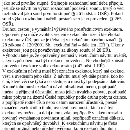
jako soud prvního stupně. Stejnopis rozhodnutí není třeba připojit,
jestliže se návrh na výkon rozhodnutí podává u soudu, který o věci
rozhodoval jako soud prvního stupně (§ 261 odst. 2 OSŘ). Pokud
soud výkon rozhodnutí nařídí, postará se o jeho provedení (§ 265
OSŘ).
Druhou cestou je vymáhání výživného prostřednictvím exekutora.
Oprávněný si může zvolit k vedení exekučního řízení kteréhokoli
exekutora v ČR, pouze je třeba jej v exekučním návrhu označit (§
28 zákona č. 120/2001 Sb., exekuční řád – dále jen „EŘ“). Úkony
exekutora jsou pak považovány za úkony soudu (§ 28 EŘ).
Výhodou také je, že oprávněný nemusí v exekučním návrhu uvádět,
jakým způsobem má být exekuce provedena. Nejvhodnější způsob
pro vedení exekuce volí exekutor sám (§ 47 odst. 1 EŘ).
V exekučním návrhu musí být označen exekutor, který má exekuci
vést, s uvedením jeho sídla. Z návrhu musí být dále patrné, kdo ho
činí, které věci se týká a co sleduje, a musí být podepsán a datován.
Kromě toho musí exekuční návrh obsahovat jméno, popřípadě
jména, a příjmení účastníků, místo jejich trvalého pobytu, popřípadě
místo pobytu na území České republiky podle druhu pobytu cizince,
a popřípadě rodné číslo nebo datum narození účastníků, přesné
označení exekučního titulu, uvedení povinnosti, která má být
exekucí vymožena, a údaj o tom, zda, popřípadě v jakém rozsahu
povinný vymáhanou povinnost splnil, popřípadě označení důkazů,
kterých se oprávněný dovolává. K exekučnímu návrhu je třeba
připojit originál nebo úředně ověřenou kopii exekučního titulu