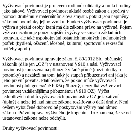
Vyživovací povinnost je projevem rodinné solidarity a funkcí rodiny
jako takové. Vyživovací povinnost ukládá osobě zákon a spočívá v
pomoci druhému v materiálním slova smyslu, pokud jsou naplněny
zákonné podmínky jejího vzniku. Funkcí vyživovací povinnosti je
výživa a přežití osoby, která má dle zákona právo na výživné. Pojem
výživa nezahrnuje pouze zajištění výživy ve smyslu základních
potravin, ale také uspokojování ostatních hmotných i nehmotných
potřeb (bydlení, ošacení, léčebné, kulturní, sportovní a rekreační
potřeby apod.).
Vyživovací povinnost upravuje zákon č. 89/2012 Sb., občanský
zákoník (dále jen „OZ“) v ustanovení § 910 a násl. Vyživovací
povinnost je omezena na příbuzné v řadě přímé (mezi předky a
potomky) a nezáleží na tom, jaký je stupeň příbuzenství ani jaká je
jeho právní povaha. Platí ovšem, že pokud může vyživovací
povinnost plnit generačně bližší příbuzný, nevzniká vyživovací
povinnost vzdálenějšímu příbuznému (§ 910 OZ). Výčet
jednotlivých druhů vyživovacích povinností v OZ je taxativní
(úplný) a nelze jej nad rámec zákona rozšiřovat o další druhy. Není
ovšem vyloučené dobrovolné poskytování výživy nad rámec
zákona. Právní úprava výživného je kogentní. To znamená, že se od
ustanovení zákona nelze odchýlit.
Druhy vyživovací povinnosti: