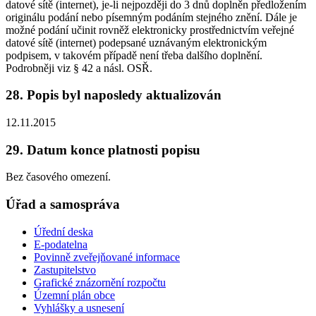
datové sítě (internet), je-li nejpozději do 3 dnů doplněn předložením
originálu podání nebo písemným podáním stejného znění. Dále je
možné podání učinit rovněž elektronicky prostřednictvím veřejné
datové sítě (internet) podepsané uznávaným elektronickým
podpisem, v takovém případě není třeba dalšího doplnění.
Podrobněji viz § 42 a násl. OSŘ.
28. Popis byl naposledy aktualizován
12.11.2015
29. Datum konce platnosti popisu
Bez časového omezení.
Úřad a samospráva
Úřední deska
E-podatelna
Povinně zveřejňované informace
Zastupitelstvo
Grafické znázornění rozpočtu
Územní plán obce
Vyhlášky a usnesení