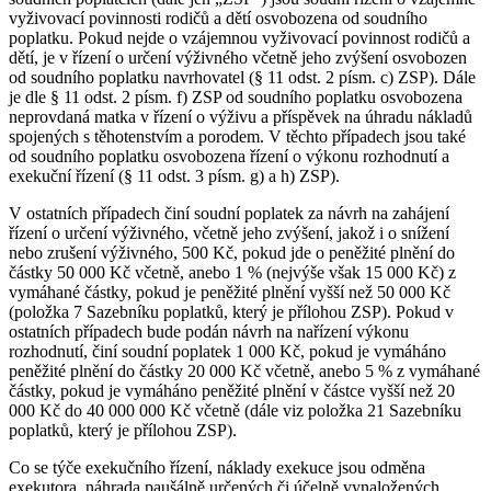
vyživovací povinnosti rodičů a dětí osvobozena od soudního
poplatku. Pokud nejde o vzájemnou vyživovací povinnost rodičů a
dětí, je v řízení o určení výživného včetně jeho zvýšení osvobozen
od soudního poplatku navrhovatel (§ 11 odst. 2 písm. c) ZSP). Dále
je dle § 11 odst. 2 písm. f) ZSP od soudního poplatku osvobozena
neprovdaná matka v řízení o výživu a příspěvek na úhradu nákladů
spojených s těhotenstvím a porodem. V těchto případech jsou také
od soudního poplatku osvobozena řízení o výkonu rozhodnutí a
exekuční řízení (§ 11 odst. 3 písm. g) a h) ZSP).
V ostatních případech činí soudní poplatek za návrh na zahájení
řízení o určení výživného, včetně jeho zvýšení, jakož i o snížení
nebo zrušení výživného, 500 Kč, pokud jde o peněžité plnění do
částky 50 000 Kč včetně, anebo 1 % (nejvýše však 15 000 Kč) z
vymáhané částky, pokud je peněžité plnění vyšší než 50 000 Kč
(položka 7 Sazebníku poplatků, který je přílohou ZSP). Pokud v
ostatních případech bude podán návrh na nařízení výkonu
rozhodnutí, činí soudní poplatek 1 000 Kč, pokud je vymáháno
peněžité plnění do částky 20 000 Kč včetně, anebo 5 % z vymáhané
částky, pokud je vymáháno peněžité plnění v částce vyšší než 20
000 Kč do 40 000 000 Kč včetně (dále viz položka 21 Sazebníku
poplatků, který je přílohou ZSP).
Co se týče exekučního řízení, náklady exekuce jsou odměna
exekutora, náhrada paušálně určených či účelně vynaložených