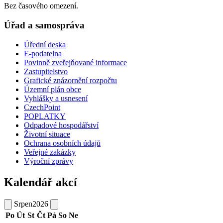
Bez časového omezení.
Úřad a samospráva
Úřední deska
E-podatelna
Povinně zveřejňované informace
Zastupitelstvo
Grafické znázornění rozpočtu
Územní plán obce
Vyhlášky a usnesení
CzechPoint
POPLATKY
Odpadové hospodářství
Životní situace
Ochrana osobních údajů
Veřejné zakázky
Výroční zprávy
Kalendář akcí
Srpen
2026
Po
Út
St
Čt
Pá
So
Ne