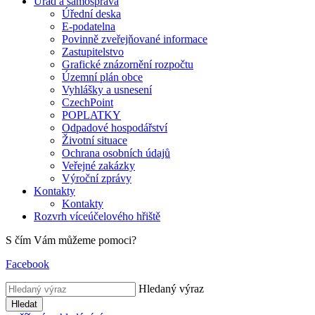
Úřad a samospráva
Úřední deska
E-podatelna
Povinně zveřejňované informace
Zastupitelstvo
Grafické znázornění rozpočtu
Územní plán obce
Vyhlášky a usnesení
CzechPoint
POPLATKY
Odpadové hospodářství
Životní situace
Ochrana osobních údajů
Veřejné zakázky
Výroční zprávy
Kontakty
Kontakty
Rozvrh víceúčelového hřiště
S čím Vám můžeme pomoci?
Facebook
Hledaný výraz
Hledat