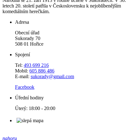
Narodila se 21. září 1913 v rodině učitele v Sukoradech. V 30.
letech 20. století patřila v Československu k nejoblíbenějším
komediálním herečkám.
Adresa
Obecní úřad
Sukorady 70
508 01 Hořice
Spojení
Tel:
493 699 216
Mobil:
605 886 486
E-mail:
sukorady@gmail.com
Facebook
Úřední hodiny
Úterý: 18:00 - 20:00
nahoru