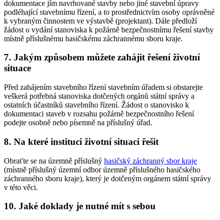
dokumentace jím navrhované stavby nebo jiné stavební úpravy
podléhající stavebnímu řízení, a to prostřednictvím osoby oprávněné
k vybraným činnostem ve výstavbě (projektant). Dále předloží
žádost o vydání stanoviska k požárně bezpečnostnímu řešení stavby
místně příslušnému hasičskému záchrannému sboru kraje.
7. Jakým způsobem můžete zahájit řešení životní
situace
Před zahájením stavebního řízení stavebním úřadem si obstarejte
veškerá potřebná stanoviska dotčených orgánů státní správy a
ostatních účastníků stavebního řízení. Žádost o stanovisko k
dokumentaci staveb v rozsahu požárně bezpečnostního řešení
podejte osobně nebo písemně na příslušný úřad.
8. Na které instituci životní situaci řešit
Obraťte se na územně příslušný
hasičský záchranný sbor kraje
(místně příslušný územní odbor územně příslušného hasičského
záchranného sboru kraje), který je dotčeným orgánem státní správy
v této věci.
10. Jaké doklady je nutné mít s sebou