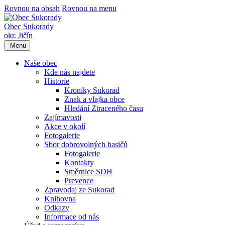
Rovnou na obsah
Rovnou na menu
Obec Sukorady
okr. Jičín
Menu
Naše obec
Kde nás najdete
Historie
Kroniky Sukorad
Znak a vlajka obce
Hledání Ztraceného času
Zajímavosti
Akce v okolí
Fotogalerie
Sbor dobrovolných hasičů
Fotogalerie
Kontakty
Směrnice SDH
Prevence
Zpravodaj ze Sukorad
Knihovna
Odkazy
Informace od nás