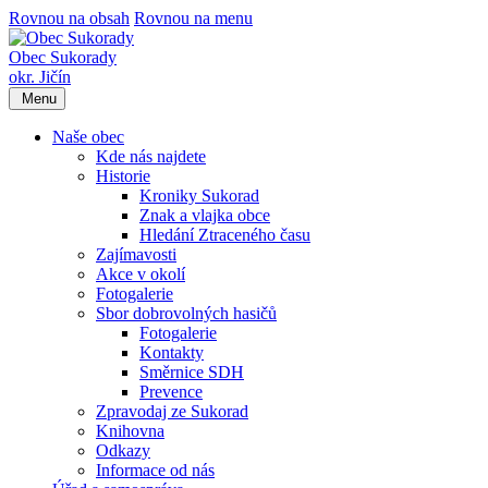
Rovnou na obsah
Rovnou na menu
Obec Sukorady
okr. Jičín
Menu
Naše obec
Kde nás najdete
Historie
Kroniky Sukorad
Znak a vlajka obce
Hledání Ztraceného času
Zajímavosti
Akce v okolí
Fotogalerie
Sbor dobrovolných hasičů
Fotogalerie
Kontakty
Směrnice SDH
Prevence
Zpravodaj ze Sukorad
Knihovna
Odkazy
Informace od nás