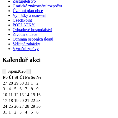
Zastupitelstvo
Grafické znázornění rozpočtu
Územní plán obce
Vyhlášky a usnesení
CzechPoint
POPLATKY
Odpadové hospodářství
Životní situace
Ochrana osobních údajů
Veřejné zakázky
Výroční zprávy
Kalendář akcí
Srpen
2026
Po
Út
St
Čt
Pá
So
Ne
27
28
29
30
31
1
2
3
4
5
6
7
8
9
10
11
12
13
14
15
16
17
18
19
20
21
22
23
24
25
26
27
28
29
30
31
1
2
3
4
5
6