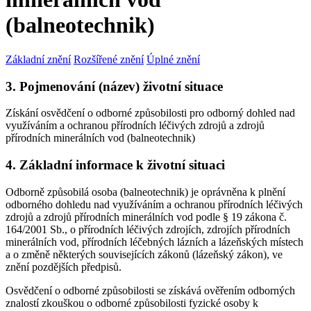
(balneotechnik)
Základní znění
Rozšířené znění
Úplné znění
3. Pojmenování (název) životní situace
Získání osvědčení o odborné způsobilosti pro odborný dohled nad
využíváním a ochranou přírodních léčivých zdrojů a zdrojů
přírodních minerálních vod (balneotechnik)
4. Základní informace k životní situaci
Odborně způsobilá osoba (balneotechnik) je oprávněna k plnění
odborného dohledu nad využíváním a ochranou přírodních léčivých
zdrojů a zdrojů přírodních minerálních vod podle § 19 zákona č.
164/2001 Sb., o přírodních léčivých zdrojích, zdrojích přírodních
minerálních vod, přírodních léčebných lázních a lázeňských místech
a o změně některých souvisejících zákonů (lázeňský zákon), ve
znění pozdějších předpisů.
Osvědčení o odborné způsobilosti se získává ověřením odborných
znalostí zkouškou o odborné způsobilosti fyzické osoby k