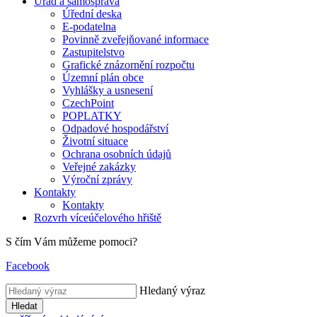
Úřad a samospráva
Úřední deska
E-podatelna
Povinně zveřejňované informace
Zastupitelstvo
Grafické znázornění rozpočtu
Územní plán obce
Vyhlášky a usnesení
CzechPoint
POPLATKY
Odpadové hospodářství
Životní situace
Ochrana osobních údajů
Veřejné zakázky
Výroční zprávy
Kontakty
Kontakty
Rozvrh víceúčelového hřiště
S čím Vám můžeme pomoci?
Facebook
Hledaný výraz
Hledat