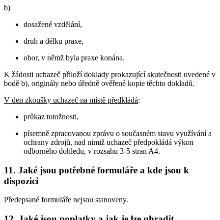
b)
dosažené vzdělání,
druh a délku praxe,
obor, v němž byla praxe konána.
K žádosti uchazeč přiloží doklady prokazující skutečnosti uvedené v
bodě b), originály nebo úředně ověřené kopie těchto dokladů.
V den zkoušky uchazeč na místě předkládá
:
průkaz totožnosti,
písemně zpracovanou zprávu o současném stavu využívání a
ochrany zdrojů, nad nimiž uchazeč předpokládá výkon
odborného dohledu, v rozsahu 3-5 stran A4.
11. Jaké jsou potřebné formuláře a kde jsou k
dispozici
Předepsané formuláře nejsou stanoveny.
12. Jaké jsou poplatky a jak je lze uhradit