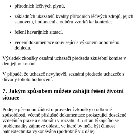
přírodních léčivých plynů,
základních ukazatelů kvality přírodních léčivých zdrojů, jejich
stanovení, hodnocení a odběru vzorků ke kontrole,
řešení havarijních situací,
vedení dokumentace související s výkonem odborného
dohledu.
Výsledek zkoušky oznámí uchazeči předseda zkušební komise v
den jejího konání.
V případě, že uchazeč nevyhověl, seznámí předseda uchazeče s
důvody tohoto hodnocení.
7. Jakým způsobem můžete zahájit řešení životní
situace
Podejte písemnou žádost o provedení zkoušky o odborné
způsobilosti, včetně příslušné dokumentace prokazující dosažené
vzdělání a praxe a elaborátu v rozsahu 3-5 stran týkajícího se
problematiky zájmové oblasti, ve které by měla být činnost
balneotechnika vykonávána (podrobně viz dále).