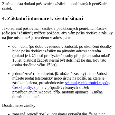
Změna místa dodání poštovních zásilek a poukázaných peněžních
částek
4. Základní informace k životní situaci
Jako adresát poštovních zásilek a poukázaných peněžních částek
(dále jen "zásilky") můžete požádat, aby vám pošta dodávala zásilky
na jiné místo, než je uvedeno v adrese, a to:
od... do... (po dobu uvedenou v žádosti); po ukončení dosílky
bude pošta dodávat zásilky na původní adresu adresáta
(pokud je k žádosti pro fyzické osoby připojena osoba mladší
15 let, platnost žádosti nesmí být delší než ke dni, kdy tato
osoba dosáhne věku 15 let),
jednorázově (u konkrétní, již uložené zásilky) - tuto žádost
můžete podat telefonicky nebo ústně na poště, na které je
zásilka uložena, prostřednictvím
schránky elektronické pošty
České pošty, s.p.
, a v případě vybraných služeb
prostřednictvím webové, příp. mobilní aplikace "Změna
doručení online".
Dosílat nelze zásilky:
zapsané, jejichž dosílku odesílatel vyloučil tím, že na nich