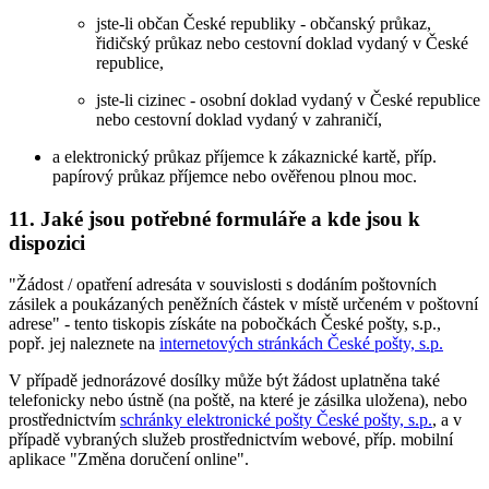
jste-li občan České republiky - občanský průkaz,
řidičský průkaz nebo cestovní doklad vydaný v České
republice,
jste-li cizinec - osobní doklad vydaný v České republice
nebo cestovní doklad vydaný v zahraničí,
a elektronický průkaz příjemce k zákaznické kartě, příp.
papírový průkaz příjemce nebo ověřenou plnou moc.
11. Jaké jsou potřebné formuláře a kde jsou k
dispozici
"Žádost / opatření adresáta v souvislosti s dodáním poštovních
zásilek a poukázaných peněžních částek v místě určeném v poštovní
adrese" - tento tiskopis získáte na pobočkách České pošty, s.p.,
popř. jej naleznete na
internetových stránkách České pošty, s.p.
V případě jednorázové dosílky může být žádost uplatněna také
telefonicky nebo ústně (na poště, na které je zásilka uložena), nebo
prostřednictvím
schránky elektronické pošty České pošty, s.p.
, a v
případě vybraných služeb prostřednictvím webové, příp. mobilní
aplikace "Změna doručení online".