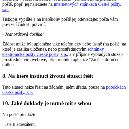
poště, popř. jej naleznete na
internetových stránkách České pošty,
s.p.
Tiskopis vyplňte a na kterékoliv poště jej odevzdejte; pošta vám
převzetí žádosti potvrdí.
-
Jednorázová dosílka:
Žádost může být uplatněna také telefonicky nebo ústně (na poště, na
které je zásilka uložena), nebo prostřednictvím
schránky
elektronické pošty České pošty, s.p.
, a v případě vybraných služeb
prostřednictvím webové, příp. mobilní aplikace "Změna doručení
online".
8. Na které instituci životní situaci řešit
Tuto situaci nelze řešit na žádném jiném úřadu, pouze na
pobočkách
České pošty, s.p.
10. Jaké doklady je nutné mít s sebou
Na poště předložte:
- Jste-li adresátem: