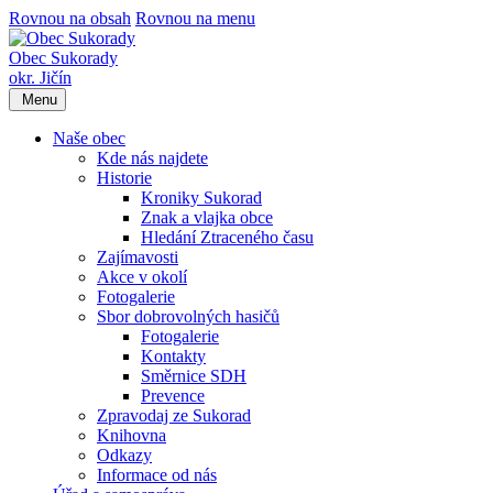
Rovnou na obsah
Rovnou na menu
Obec Sukorady
okr. Jičín
Menu
Naše obec
Kde nás najdete
Historie
Kroniky Sukorad
Znak a vlajka obce
Hledání Ztraceného času
Zajímavosti
Akce v okolí
Fotogalerie
Sbor dobrovolných hasičů
Fotogalerie
Kontakty
Směrnice SDH
Prevence
Zpravodaj ze Sukorad
Knihovna
Odkazy
Informace od nás