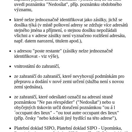
uvedl poznámku "Nedosílat", příp. poznámku obdobného
významu,
které nelze jednoznačně identifikovat jako zásilky, jichž se
dosílka týká (v místě poštovní adresy se zdržuje více adresátů
stejného jména a příjmení, o stejnou dosílku nepožádali
všichni a v adrese zásilky není vyznačeno rozlišení adresáta,
např. datem narození, titulem apod.),
s adresou "poste restante" (zásilky nelze jednoznačně
identifikovat - viz výše),
vnitrostátní do zahraničí,
ze zahraničí do zahraničí, které nevyhovují podmínkám pro
přepravu a dodání v nové zemi určení (služba není s novou
zemí sjednána),
ze zahraničí, které odesílatel označil na adresní straně
poznámkou "Ne pas réexpédier" ("Nedosílat") nebo u
obyčejných tiskovin určil doručení poznámkou "ou á l
´occupant des lieux" - "ou tout autre occupant des lieux"
(příp. česky "nebo kdokoli jiný bydlící na této adrese"),
Platební doklad SIPO, Platební doklad SIPO - Upomínka,