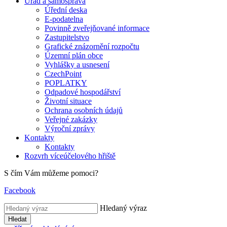
Úřad a samospráva
Úřední deska
E-podatelna
Povinně zveřejňované informace
Zastupitelstvo
Grafické znázornění rozpočtu
Územní plán obce
Vyhlášky a usnesení
CzechPoint
POPLATKY
Odpadové hospodářství
Životní situace
Ochrana osobních údajů
Veřejné zakázky
Výroční zprávy
Kontakty
Kontakty
Rozvrh víceúčelového hřiště
S čím Vám můžeme pomoci?
Facebook
Hledaný výraz
Hledat