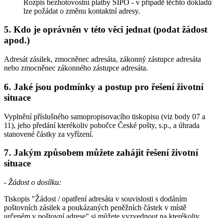
Rozpis bezhotovostní platby SIPO - v případě těchto dokladů
lze požádat o změnu kontaktní adresy.
5. Kdo je oprávněn v této věci jednat (podat žádost
apod.)
Adresát zásilek, zmocněnec adresáta, zákonný zástupce adresáta
nebo zmocněnec zákonného zástupce adresáta.
6. Jaké jsou podmínky a postup pro řešení životní
situace
Vyplnění příslušného samopropisovacího tiskopisu (viz body 07 a
11), jeho předání kterékoliv pobočce České pošty, s.p., a úhrada
stanovené částky za vyřízení.
7. Jakým způsobem můžete zahájit řešení životní
situace
- Žádost o dosílku:
Tiskopis "Žádost / opatření adresáta v souvislosti s dodáním
poštovních zásilek a poukázaných peněžních částek v místě
určeném v poštovní adrese" si můžete vyzvednout na kterékoliv