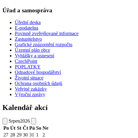
Úřad a samospráva
Úřední deska
E-podatelna
Povinně zveřejňované informace
Zastupitelstvo
Grafické znázornění rozpočtu
Územní plán obce
Vyhlášky a usnesení
CzechPoint
POPLATKY
Odpadové hospodářství
Životní situace
Ochrana osobních údajů
Veřejné zakázky
Výroční zprávy
Kalendář akcí
Srpen
2026
Po
Út
St
Čt
Pá
So
Ne
27
28
29
30
31
1
2