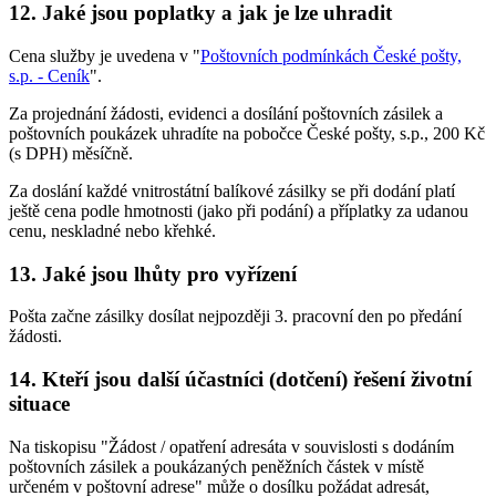
12. Jaké jsou poplatky a jak je lze uhradit
Cena služby je uvedena v "
Poštovních podmínkách České pošty,
s.p. - Ceník
".
Za projednání žádosti, evidenci a dosílání poštovních zásilek a
poštovních poukázek uhradíte na pobočce České pošty, s.p., 200 Kč
(s DPH) měsíčně.
Za doslání každé vnitrostátní balíkové zásilky se při dodání platí
ještě cena podle hmotnosti (jako při podání) a příplatky za udanou
cenu, neskladné nebo křehké.
13. Jaké jsou lhůty pro vyřízení
Pošta začne zásilky dosílat nejpozději 3. pracovní den po předání
žádosti.
14. Kteří jsou další účastníci (dotčení) řešení životní
situace
Na tiskopisu "Žádost / opatření adresáta v souvislosti s dodáním
poštovních zásilek a poukázaných peněžních částek v místě
určeném v poštovní adrese" může o dosílku požádat adresát,