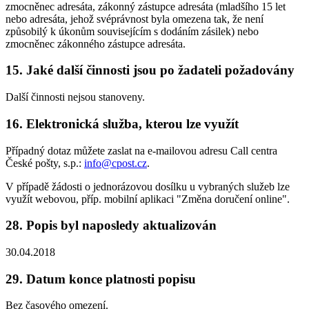
zmocněnec adresáta, zákonný zástupce adresáta (mladšího 15 let
nebo adresáta, jehož svéprávnost byla omezena tak, že není
způsobilý k úkonům souvisejícím s dodáním zásilek) nebo
zmocněnec zákonného zástupce adresáta.
15. Jaké další činnosti jsou po žadateli požadovány
Další činnosti nejsou stanoveny.
16. Elektronická služba, kterou lze využít
Případný dotaz můžete zaslat na e-mailovou adresu Call centra
České pošty, s.p.:
info@cpost.cz
.
V případě žádosti o jednorázovou dosílku u vybraných služeb lze
využít webovou, příp. mobilní aplikaci "Změna doručení online".
28. Popis byl naposledy aktualizován
30.04.2018
29. Datum konce platnosti popisu
Bez časového omezení.