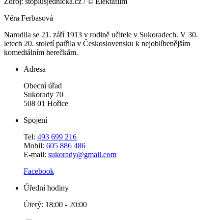
Zdroj: stoplusjednicka.cz / © Elektafilm
Věra Ferbasová
Narodila se 21. září 1913 v rodině učitele v Sukoradech. V 30.
letech 20. století patřila v Československu k nejoblíbenějším
komediálním herečkám.
Adresa
Obecní úřad
Sukorady 70
508 01 Hořice
Spojení
Tel:
493 699 216
Mobil:
605 886 486
E-mail:
sukorady@gmail.com
Facebook
Úřední hodiny
Úterý: 18:00 - 20:00