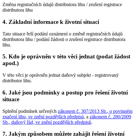
Změna registračních údajů distributora lihu / zrušení registrace
distributora lihu
4. Základní informace k životní situaci
Tato situace řeší podání oznámení o změně registračních údajů
distributora lihu / podání žádosti o zrušení registrace distributora
lihu.
5. Kdo je oprávněn v této věci jednat (podat žádost
apod.)
V této věci je oprávněn jednat daňový subjekt - registrovaný
distributor lihu.
6. Jaké jsou podmínky a postup pro řešení životní
situace
Splnění podmínek určených
zákonem č. 307/2013 Sb., o povinném
značení lihu, ve znění pozdějších předpisů
, a
zákonem č. 280/2009
Sb., daňový řád, ve znění pozdějších předpisů
.
7. Jakým způsobem můžete zahájit řešení životní