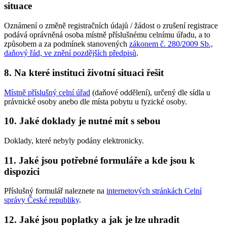
situace
Oznámení o změně registračních údajů / žádost o zrušení registrace
podává oprávněná osoba místně příslušnému celnímu úřadu, a to
způsobem a za podmínek stanovených
zákonem č. 280/2009 Sb.,
daňový řád, ve znění pozdějších předpisů
.
8. Na které instituci životní situaci řešit
Místně příslušný celní úřad
(daňové oddělení), určený dle sídla u
právnické osoby anebo dle místa pobytu u fyzické osoby.
10. Jaké doklady je nutné mít s sebou
Doklady, které nebyly podány elektronicky.
11. Jaké jsou potřebné formuláře a kde jsou k
dispozici
Příslušný formulář naleznete na
internetových stránkách Celní
správy České republiky
.
12. Jaké jsou poplatky a jak je lze uhradit