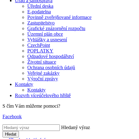
Úřad a samospráva
Úřední deska
E-podatelna
Povinně zveřejňované informace
Zastupitelstvo
Grafické znázornění rozpočtu
Územní plán obce
Vyhlášky a usnesení
CzechPoint
POPLATKY
Odpadové hospodářství
Životní situace
Ochrana osobních údajů
Veřejné zakázky
Výroční zprávy
Kontakty
Kontakty
Rozvrh víceúčelového hřiště
S čím Vám můžeme pomoci?
Facebook
Hledaný výraz
Hledat