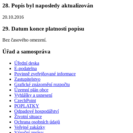
28. Popis byl naposledy aktualizován
20.10.2016
29. Datum konce platnosti popisu
Bez časového omezení.
Úřad a samospráva
Úřední deska
E-podatelna
Povinně zveřejňované informace
Zastupitelstvo
Grafické znázornění rozpočtu
Územní plán obce
Vyhlášky a usnesení
CzechPoint
POPLATKY
Odpadové hospodářství
Životní situace
Ochrana osobních údajů
Veřejné zakázky
Výroční zprávy