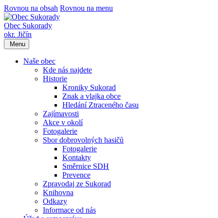
Rovnou na obsah
Rovnou na menu
Obec Sukorady
okr. Jičín
Menu
Naše obec
Kde nás najdete
Historie
Kroniky Sukorad
Znak a vlajka obce
Hledání Ztraceného času
Zajímavosti
Akce v okolí
Fotogalerie
Sbor dobrovolných hasičů
Fotogalerie
Kontakty
Směrnice SDH
Prevence
Zpravodaj ze Sukorad
Knihovna
Odkazy
Informace od nás