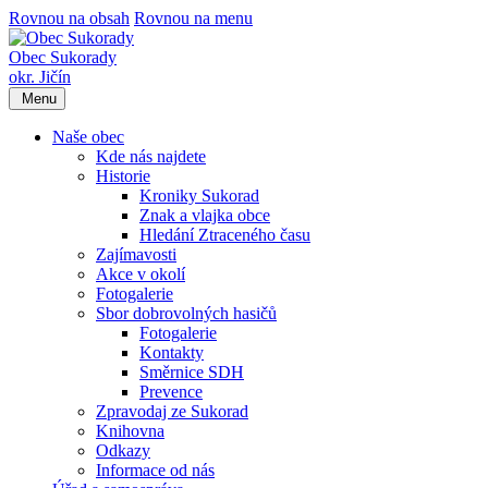
Rovnou na obsah
Rovnou na menu
Obec Sukorady
okr. Jičín
Menu
Naše obec
Kde nás najdete
Historie
Kroniky Sukorad
Znak a vlajka obce
Hledání Ztraceného času
Zajímavosti
Akce v okolí
Fotogalerie
Sbor dobrovolných hasičů
Fotogalerie
Kontakty
Směrnice SDH
Prevence
Zpravodaj ze Sukorad
Knihovna
Odkazy
Informace od nás