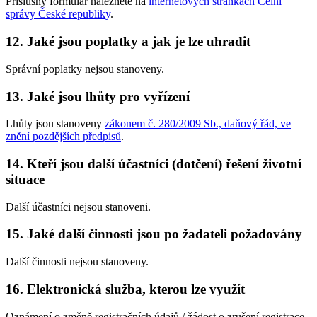
Příslušný formulář naleznete na
internetových stránkách Celní
správy České republiky
.
12. Jaké jsou poplatky a jak je lze uhradit
Správní poplatky nejsou stanoveny.
13. Jaké jsou lhůty pro vyřízení
Lhůty jsou stanoveny
zákonem č. 280/2009 Sb., daňový řád, ve
znění pozdějších předpisů
.
14. Kteří jsou další účastníci (dotčení) řešení životní
situace
Další účastníci nejsou stanoveni.
15. Jaké další činnosti jsou po žadateli požadovány
Další činnosti nejsou stanoveny.
16. Elektronická služba, kterou lze využít
Oznámení o změně registračních údajů / žádost o zrušení registrace