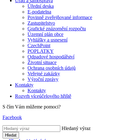
Úřad a samospráva
Úřední deska
E-podatelna
Povinně zveřejňované informace
Zastupitelstvo
Grafické znázornění rozpočtu
Územní plán obce
Vyhlášky a usnesení
CzechPoint
POPLATKY
Odpadové hospodářství
Životní situace
Ochrana osobních údajů
Veřejné zakázky
Výroční zprávy
Kontakty
Kontakty
Rozvrh víceúčelového hřiště
S čím Vám můžeme pomoci?
Facebook
Hledaný výraz
Hledat