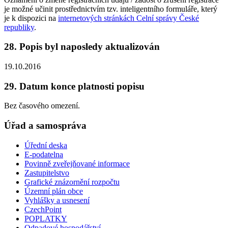
je možné učinit prostřednictvím tzv. inteligentního formuláře, který
je k dispozici na
internetových stránkách Celní správy České
republiky
.
28. Popis byl naposledy aktualizován
19.10.2016
29. Datum konce platnosti popisu
Bez časového omezení.
Úřad a samospráva
Úřední deska
E-podatelna
Povinně zveřejňované informace
Zastupitelstvo
Grafické znázornění rozpočtu
Územní plán obce
Vyhlášky a usnesení
CzechPoint
POPLATKY
Odpadové hospodářství