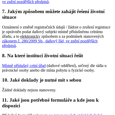
ve znění pozdějších předpisů
.
7. Jakým způsobem můžete zahájit řešení životní
situace
Oznámení o změně registračních údajů / žádost o zrušení registrace
je oprávněn podat daňový subjekt místně příslušnému celnímu
úřadu, a to
elektronicky
způsobem a za podmínek stanovených
zákonem č. 280/2009 Sb., daňový řád, ve znění pozdějších
předpisů
.
8. Na které instituci životní situaci řešit
Místně příslušný celní úřad
(daňové oddělení), určený dle sídla u
právnické osoby anebo dle místa pobytu u fyzické osoby.
10. Jaké doklady je nutné mít s sebou
Žádné doklady nejsou stanoveny.
11. Jaké jsou potřebné formuláře a kde jsou k
dispozici