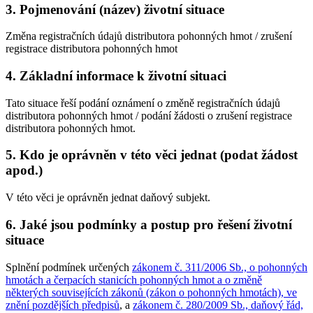
3. Pojmenování (název) životní situace
Změna registračních údajů distributora pohonných hmot / zrušení
registrace distributora pohonných hmot
4. Základní informace k životní situaci
Tato situace řeší podání oznámení o změně registračních údajů
distributora pohonných hmot / podání žádosti o zrušení registrace
distributora pohonných hmot.
5. Kdo je oprávněn v této věci jednat (podat žádost
apod.)
V této věci je oprávněn jednat daňový subjekt.
6. Jaké jsou podmínky a postup pro řešení životní
situace
Splnění podmínek určených
zákonem č. 311/2006 Sb., o pohonných
hmotách a čerpacích stanicích pohonných hmot a o změně
některých souvisejících zákonů (zákon o pohonných hmotách), ve
znění pozdějších předpisů
, a
zákonem č. 280/2009 Sb., daňový řád,