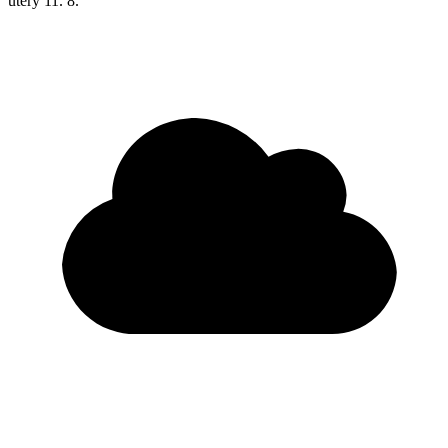
úterý
11. 8.