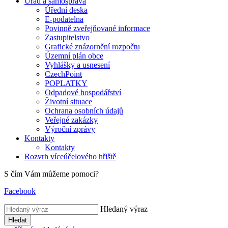
Úřad a samospráva
Úřední deska
E-podatelna
Povinně zveřejňované informace
Zastupitelstvo
Grafické znázornění rozpočtu
Územní plán obce
Vyhlášky a usnesení
CzechPoint
POPLATKY
Odpadové hospodářství
Životní situace
Ochrana osobních údajů
Veřejné zakázky
Výroční zprávy
Kontakty
Kontakty
Rozvrh víceúčelového hřiště
S čím Vám můžeme pomoci?
Facebook
Hledaný výraz
Hledat