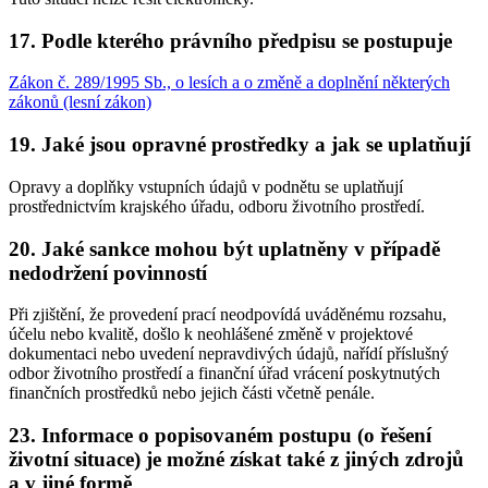
17. Podle kterého právního předpisu se postupuje
Zákon č. 289/1995 Sb., o lesích a o změně a doplnění některých
zákonů (lesní zákon)
19. Jaké jsou opravné prostředky a jak se uplatňují
Opravy a doplňky vstupních údajů v podnětu se uplatňují
prostřednictvím krajského úřadu, odboru životního prostředí.
20. Jaké sankce mohou být uplatněny v případě
nedodržení povinností
Při zjištění, že provedení prací neodpovídá uváděnému rozsahu,
účelu nebo kvalitě, došlo k neohlášené změně v projektové
dokumentaci nebo uvedení nepravdivých údajů, nařídí příslušný
odbor životního prostředí a finanční úřad vrácení poskytnutých
finančních prostředků nebo jejich části včetně penále.
23. Informace o popisovaném postupu (o řešení
životní situace) je možné získat také z jiných zdrojů
a v jiné formě