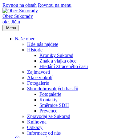
Rovnou na obsah
Rovnou na menu
Obec Sukorady
okr. Jičín
Menu
Naše obec
Kde nás najdete
Historie
Kroniky Sukorad
Znak a vlajka obce
Hledání Ztraceného času
Zajímavosti
Akce v okolí
Fotogalerie
Sbor dobrovolných hasičů
Fotogalerie
Kontakty
Směrnice SDH
Prevence
Zpravodaj ze Sukorad
Knihovna
Odkazy
Informace od nás