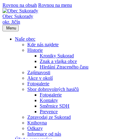
Rovnou na obsah
Rovnou na menu
Obec Sukorady
okr. Jičín
Menu
Naše obec
Kde nás najdete
Historie
Kroniky Sukorad
Znak a vlajka obce
Hledání Ztraceného času
Zajímavosti
Akce v okolí
Fotogalerie
Sbor dobrovolných hasičů
Fotogalerie
Kontakty
Směrnice SDH
Prevence
Zpravodaj ze Sukorad
Knihovna
Odkazy
Informace od nás