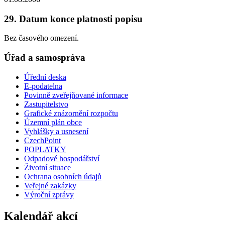
29. Datum konce platnosti popisu
Bez časového omezení.
Úřad a samospráva
Úřední deska
E-podatelna
Povinně zveřejňované informace
Zastupitelstvo
Grafické znázornění rozpočtu
Územní plán obce
Vyhlášky a usnesení
CzechPoint
POPLATKY
Odpadové hospodářství
Životní situace
Ochrana osobních údajů
Veřejné zakázky
Výroční zprávy
Kalendář akcí