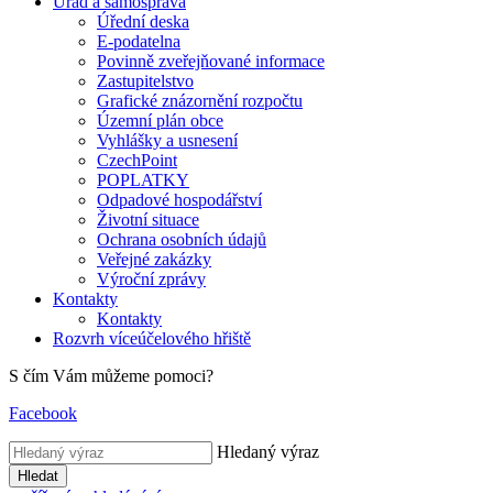
Úřad a samospráva
Úřední deska
E-podatelna
Povinně zveřejňované informace
Zastupitelstvo
Grafické znázornění rozpočtu
Územní plán obce
Vyhlášky a usnesení
CzechPoint
POPLATKY
Odpadové hospodářství
Životní situace
Ochrana osobních údajů
Veřejné zakázky
Výroční zprávy
Kontakty
Kontakty
Rozvrh víceúčelového hřiště
S čím Vám můžeme pomoci?
Facebook
Hledaný výraz
Hledat