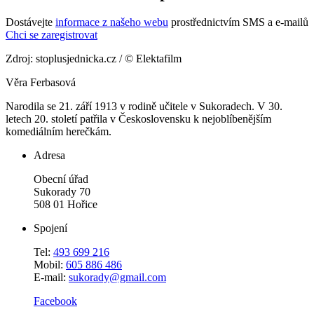
Dostávejte
informace z našeho webu
prostřednictvím SMS a e-mailů
Chci se zaregistrovat
Zdroj: stoplusjednicka.cz / © Elektafilm
Věra Ferbasová
Narodila se 21. září 1913 v rodině učitele v Sukoradech. V 30.
letech 20. století patřila v Československu k nejoblíbenějším
komediálním herečkám.
Adresa
Obecní úřad
Sukorady 70
508 01 Hořice
Spojení
Tel:
493 699 216
Mobil:
605 886 486
E-mail:
sukorady@gmail.com
Facebook