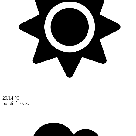
29/14 °C
pondělí
10. 8.