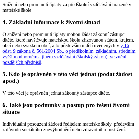
Snížení nebo prominutí úplaty za předškolní vzdělávání hrazené v
mateřské škole
4. Základní informace k životní situaci
O snížení nebo prominutí úplaty mohou žádat zákonní zástupci
dítěte, které navštěvuje mateřskou školu zřizovanou státem, krajem,
obcí nebo svazkem obcí, a to především u dětí uvedených v
§ 16
odst. 9 zákona č. 561/2004 Sb., o předškolním, základním, středním,
vyšším odborném a jiném vzdělávání (školský zákon), ve znění
pozdějších předpisů
.
5. Kdo je oprávněn v této věci jednat (podat žádost
apod.)
V této věci je oprávněn jednat zákonný zástupce dítěte.
6. Jaké jsou podmínky a postup pro řešení životní
situace
Individuální posouzení žádosti ředitelem mateřské školy, především
z důvodu sociálního znevýhodnění nebo zdravotního postižení.