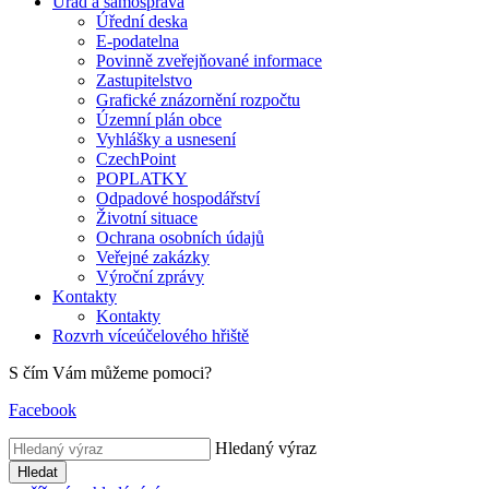
Úřad a samospráva
Úřední deska
E-podatelna
Povinně zveřejňované informace
Zastupitelstvo
Grafické znázornění rozpočtu
Územní plán obce
Vyhlášky a usnesení
CzechPoint
POPLATKY
Odpadové hospodářství
Životní situace
Ochrana osobních údajů
Veřejné zakázky
Výroční zprávy
Kontakty
Kontakty
Rozvrh víceúčelového hřiště
S čím Vám můžeme pomoci?
Facebook
Hledaný výraz
Hledat