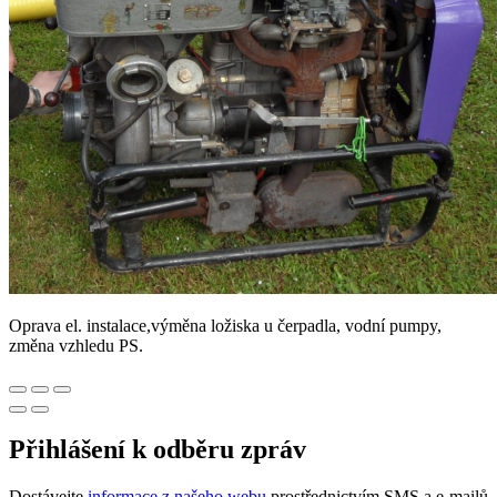
Oprava el. instalace,výměna ložiska u čerpadla, vodní pumpy,
změna vzhledu PS.
Přihlášení k odběru zpráv
Dostávejte
informace z našeho webu
prostřednictvím SMS a e-mailů