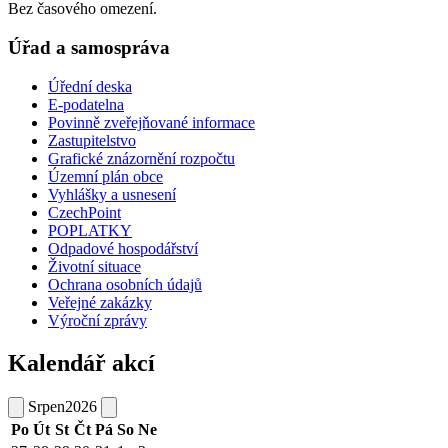
Bez časového omezení.
Úřad a samospráva
Úřední deska
E-podatelna
Povinně zveřejňované informace
Zastupitelstvo
Grafické znázornění rozpočtu
Územní plán obce
Vyhlášky a usnesení
CzechPoint
POPLATKY
Odpadové hospodářství
Životní situace
Ochrana osobních údajů
Veřejné zakázky
Výroční zprávy
Kalendář akcí
Srpen
2026
Po
Út
St
Čt
Pá
So
Ne