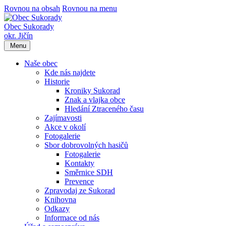
Rovnou na obsah
Rovnou na menu
Obec Sukorady
okr. Jičín
Menu
Naše obec
Kde nás najdete
Historie
Kroniky Sukorad
Znak a vlajka obce
Hledání Ztraceného času
Zajímavosti
Akce v okolí
Fotogalerie
Sbor dobrovolných hasičů
Fotogalerie
Kontakty
Směrnice SDH
Prevence
Zpravodaj ze Sukorad
Knihovna
Odkazy
Informace od nás