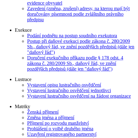
evidence obyvatel
Zavedení (změna, zrušení) adresy, na kterou mají být
doručovány písemnosti podle zvláštního právního
předpisu
Exekuce
Podání podnětu na postup soudního exekutora
Postup při daňové exekuci podle zákona č. 280/2009
Sb., daňový řád, ve znění pozdějších předpisů (dále jen
"daňový řád")
Doručení exekučního příkazu podle § 178 odst. 4
zákona č. 280/2009 Sb., daňový řád, ve znění
pozdějších předpisů (dále jen "daňový řád")
Lustrace
Vystavení opisu lustračního osvědčení
Vystavení lustračního osvědčení jednotlivci
Vystavení lustračního osvědčení na žádost organizace
Matriky
Ženská příjmení
Změna jména a příjmení
Příjmení po rozvodu manželství
Prohlášení o volbě druhého jména
Uzavření registrovaného partnerství