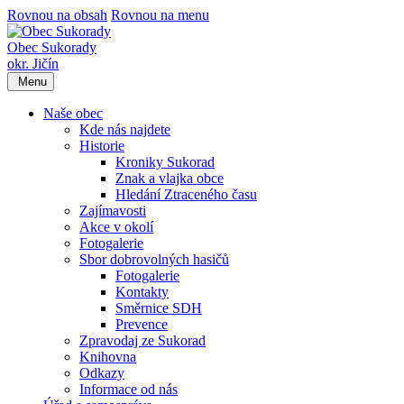
Rovnou na obsah
Rovnou na menu
Obec Sukorady
okr. Jičín
Menu
Naše obec
Kde nás najdete
Historie
Kroniky Sukorad
Znak a vlajka obce
Hledání Ztraceného času
Zajímavosti
Akce v okolí
Fotogalerie
Sbor dobrovolných hasičů
Fotogalerie
Kontakty
Směrnice SDH
Prevence
Zpravodaj ze Sukorad
Knihovna
Odkazy
Informace od nás