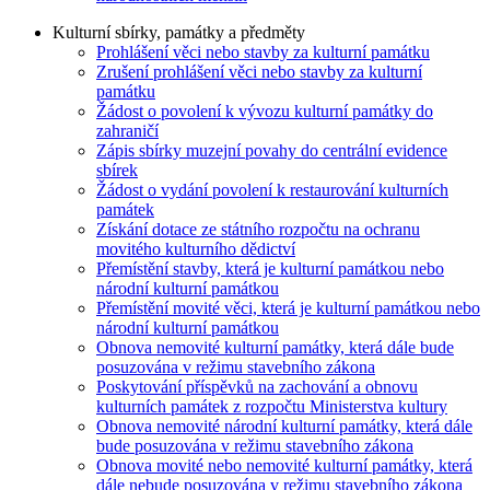
Kulturní sbírky, památky a předměty
Prohlášení věci nebo stavby za kulturní památku
Zrušení prohlášení věci nebo stavby za kulturní
památku
Žádost o povolení k vývozu kulturní památky do
zahraničí
Zápis sbírky muzejní povahy do centrální evidence
sbírek
Žádost o vydání povolení k restaurování kulturních
památek
Získání dotace ze státního rozpočtu na ochranu
movitého kulturního dědictví
Přemístění stavby, která je kulturní památkou nebo
národní kulturní památkou
Přemístění movité věci, která je kulturní památkou nebo
národní kulturní památkou
Obnova nemovité kulturní památky, která dále bude
posuzována v režimu stavebního zákona
Poskytování příspěvků na zachování a obnovu
kulturních památek z rozpočtu Ministerstva kultury
Obnova nemovité národní kulturní památky, která dále
bude posuzována v režimu stavebního zákona
Obnova movité nebo nemovité kulturní památky, která
dále nebude posuzována v režimu stavebního zákona