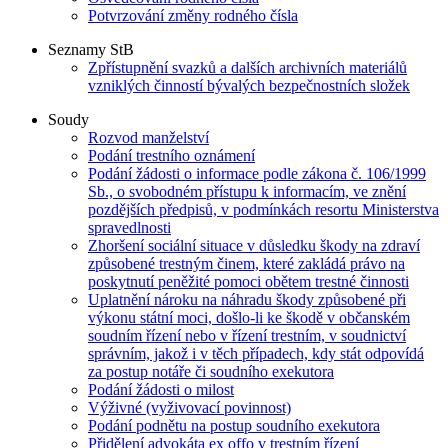
Potvrzování změny rodného čísla
Seznamy StB
Zpřístupnění svazků a dalších archivních materiálů
vzniklých činností bývalých bezpečnostních složek
Soudy
Rozvod manželství
Podání trestního oznámení
Podání žádosti o informace podle zákona č. 106/1999
Sb., o svobodném přístupu k informacím, ve znění
pozdějších předpisů, v podmínkách resortu Ministerstva
spravedlnosti
Zhoršení sociální situace v důsledku škody na zdraví
způsobené trestným činem, které zakládá právo na
poskytnutí peněžité pomoci obětem trestné činnosti
Uplatnění nároku na náhradu škody způsobené při
výkonu státní moci, došlo-li ke škodě v občanském
soudním řízení nebo v řízení trestním, v soudnictví
správním, jakož i v těch případech, kdy stát odpovídá
za postup notáře či soudního exekutora
Podání žádosti o milost
Výživné (vyživovací povinnost)
Podání podnětu na postup soudního exekutora
Přidělení advokáta ex offo v trestním řízení