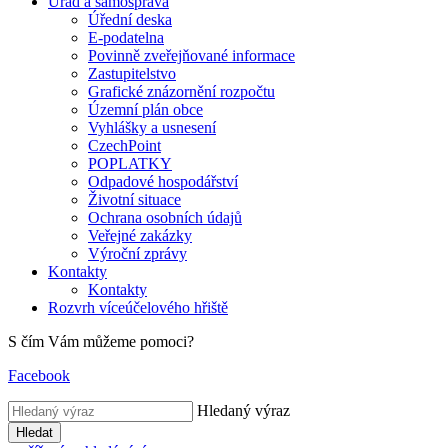
Úřad a samospráva
Úřední deska
E-podatelna
Povinně zveřejňované informace
Zastupitelstvo
Grafické znázornění rozpočtu
Územní plán obce
Vyhlášky a usnesení
CzechPoint
POPLATKY
Odpadové hospodářství
Životní situace
Ochrana osobních údajů
Veřejné zakázky
Výroční zprávy
Kontakty
Kontakty
Rozvrh víceúčelového hřiště
S čím Vám můžeme pomoci?
Facebook
Hledaný výraz
Hledat