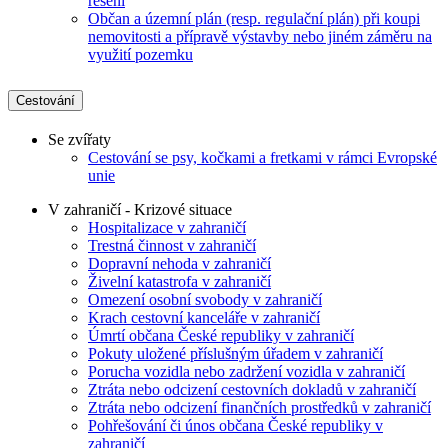
řešení
Občan a územní plán (resp. regulační plán) při koupi
nemovitosti a přípravě výstavby nebo jiném záměru na
využití pozemku
Cestování
Se zvířaty
Cestování se psy, kočkami a fretkami v rámci Evropské
unie
V zahraničí - Krizové situace
Hospitalizace v zahraničí
Trestná činnost v zahraničí
Dopravní nehoda v zahraničí
Živelní katastrofa v zahraničí
Omezení osobní svobody v zahraničí
Krach cestovní kanceláře v zahraničí
Úmrtí občana České republiky v zahraničí
Pokuty uložené příslušným úřadem v zahraničí
Porucha vozidla nebo zadržení vozidla v zahraničí
Ztráta nebo odcizení cestovních dokladů v zahraničí
Ztráta nebo odcizení finančních prostředků v zahraničí
Pohřešování či únos občana České republiky v
zahraničí