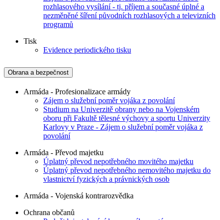
rozhlasového vysílání - tj. příjem a současné úplné a
nezměněné šíření původních rozhlasových a televizních
programů
Tisk
Evidence periodického tisku
Obrana a bezpečnost
Armáda - Profesionalizace armády
Zájem o služební poměr vojáka z povolání
Studium na Univerzitě obrany nebo na Vojenském
oboru při Fakultě tělesné výchovy a sportu Univerzity
Karlovy v Praze - Zájem o služební poměr vojáka z
povolání
Armáda - Převod majetku
Úplatný převod nepotřebného movitého majetku
Úplatný převod nepotřebného nemovitého majetku do
vlastnictví fyzických a právnických osob
Armáda - Vojenská kontrarozvědka
Ochrana občanů