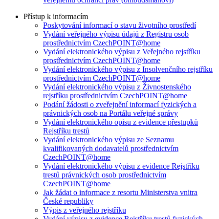
Přístup k informacím
Poskytování informací o stavu životního prostředí
Vydání veřejného výpisu údajů z Registru osob
prostřednictvím CzechPOINT@home
Vydání elektronického výpisu z Veřejného rejstříku
prostřednictvím CzechPOINT@home
Vydání elektronického výpisu z Insolvenčního rejstříku
prostřednictvím CzechPOINT@home
Vydání elektronického výpisu z Živnostenského
rejstříku prostřednictvím CzechPOINT@home
Podání žádosti o zveřejnění informací fyzických a
právnických osob na Portálu veřejné správy
Vydání elektronického opisu z evidence přestupků
Rejstříku trestů
Vydání elektronického výpisu ze Seznamu
kvalifikovaných dodavatelů prostřednictvím
CzechPOINT@home
Vydání elektronického výpisu z evidence Rejstříku
trestů právnických osob prostřednictvím
CzechPOINT@home
Jak žádat o informace z resortu Ministerstva vnitra
České republiky
Výpis z veřejného rejstříku
Vydání výpisu z evidence Rejstříku trestů fyzických