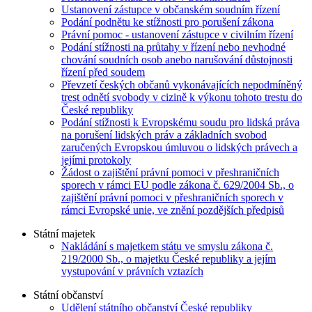
Ustanovení zástupce v občanském soudním řízení
Podání podnětu ke stížnosti pro porušení zákona
Právní pomoc - ustanovení zástupce v civilním řízení
Podání stížnosti na průtahy v řízení nebo nevhodné
chování soudních osob anebo narušování důstojnosti
řízení před soudem
Převzetí českých občanů vykonávajících nepodmíněný
trest odnětí svobody v cizině k výkonu tohoto trestu do
České republiky
Podání stížnosti k Evropskému soudu pro lidská práva
na porušení lidských práv a základních svobod
zaručených Evropskou úmluvou o lidských právech a
jejími protokoly
Žádost o zajištění právní pomoci v přeshraničních
sporech v rámci EU podle zákona č. 629/2004 Sb., o
zajištění právní pomoci v přeshraničních sporech v
rámci Evropské unie, ve znění pozdějších předpisů
Státní majetek
Nakládání s majetkem státu ve smyslu zákona č.
219/2000 Sb., o majetku České republiky a jejím
vystupování v právních vztazích
Státní občanství
Udělení státního občanství České republiky