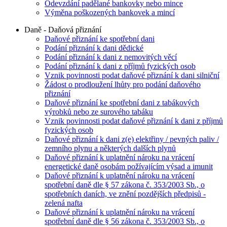
Odevzdání padělané bankovky nebo mince
Výměna poškozených bankovek a mincí
Daně - Daňová přiznání
Daňové přiznání ke spotřební dani
Podání přiznání k dani dědické
Podání přiznání k dani z nemovitých věcí
Podání přiznání k dani z příjmů fyzických osob
Vznik povinnosti podat daňové přiznání k dani silniční
Žádost o prodloužení lhůty pro podání daňového
přiznání
Daňové přiznání ke spotřební dani z tabákových
výrobků nebo ze surového tabáku
Vznik povinnosti podat daňové přiznání k dani z příjmů
fyzických osob
Daňové přiznání k dani z(e) elektřiny / pevných paliv /
zemního plynu a některých dalších plynů
Daňové přiznání k uplatnění nároku na vrácení
energetické daně osobám požívajícím výsad a imunit
Daňové přiznání k uplatnění nároku na vrácení
spotřební daně dle § 57 zákona č. 353/2003 Sb., o
spotřebních daních, ve znění pozdějších předpisů -
zelená nafta
Daňové přiznání k uplatnění nároku na vrácení
spotřební daně dle § 56 zákona č. 353/2003 Sb., o