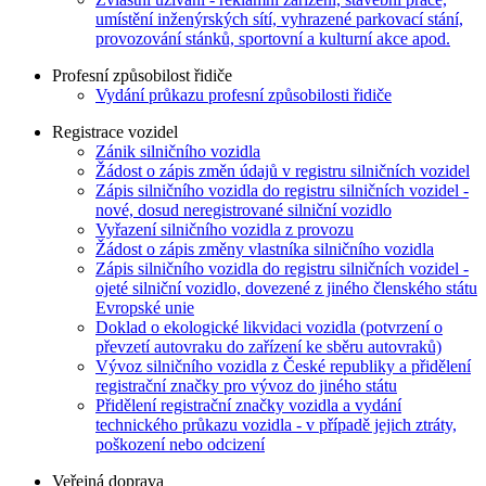
umístění inženýrských sítí, vyhrazené parkovací stání,
provozování stánků, sportovní a kulturní akce apod.
Profesní způsobilost řidiče
Vydání průkazu profesní způsobilosti řidiče
Registrace vozidel
Zánik silničního vozidla
Žádost o zápis změn údajů v registru silničních vozidel
Zápis silničního vozidla do registru silničních vozidel -
nové, dosud neregistrované silniční vozidlo
Vyřazení silničního vozidla z provozu
Žádost o zápis změny vlastníka silničního vozidla
Zápis silničního vozidla do registru silničních vozidel -
ojeté silniční vozidlo, dovezené z jiného členského státu
Evropské unie
Doklad o ekologické likvidaci vozidla (potvrzení o
převzetí autovraku do zařízení ke sběru autovraků)
Vývoz silničního vozidla z České republiky a přidělení
registrační značky pro vývoz do jiného státu
Přidělení registrační značky vozidla a vydání
technického průkazu vozidla - v případě jejich ztráty,
poškození nebo odcizení
Veřejná doprava