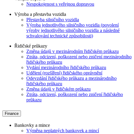
Nespokojenost s veřejnou dopravou
Výroba a přestavba vozidla
Přestavba silničního vozidla
Výroba jednotlivého silničního vozidla (povolení
výroby jednotlivého silničního vozidla a následné
schvalování technické způsobilosti)
Řidičské průkazy
Změna údajů v mezinárodním řidičském průkazu
Ztráta, odcizení, poškození nebo zničení mezinárodního
řidičského průkazu
Vydání mezinárodního řidičského průkazu
Udělení (rozšíření) řidičského oprávnění
Odevzdání řidičského průkazu a mezinárodního
řidičského průkazu
Změna údajů v řidičském průkazu
Ztráta, odcizení, poškození nebo zničení řidičského
průkazu
Finance
Bankovky a mince
Výměna neplatných bankovek a mincí