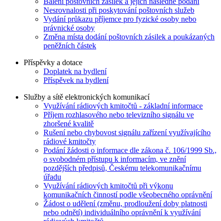
Balení poštovních zásilek a jejich následné podání
Nesrovnalosti při poskytování poštovních služeb
Vydání průkazu příjemce pro fyzické osoby nebo
právnické osoby
Změna místa dodání poštovních zásilek a poukázaných
peněžních částek
Příspěvky a dotace
Doplatek na bydlení
Příspěvek na bydlení
Služby a sítě elektronických komunikací
Využívání rádiových kmitočtů - základní informace
Příjem rozhlasového nebo televizního signálu ve
zhoršené kvalitě
Rušení nebo chybovost signálu zařízení využívajícího
rádiové kmitočty
Podání žádosti o informace dle zákona č. 106/1999 Sb.,
o svobodném přístupu k informacím, ve znění
pozdějších předpisů, Českému telekomunikačnímu
úřadu
Využívání rádiových kmitočtů při výkonu
komunikačních činností podle všeobecného oprávnění
Žádost o udělení (změnu, prodloužení doby platnosti
nebo odnětí) individuálního oprávnění k využívání