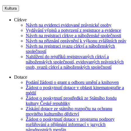
Kultura
Církve
Návrh na evidenci evidované právnické osoby
Vydávání výpisů a potvrzení z registrace a evidence
Návrh na registraci církve a náboženské společnosti
Návrh na přiznání oprávnění k výkonu zvláštních práv
Návrh na registraci svazu církví a náboženských
společností
Nahlížení do rejstříků registrovaných církví a
náboženských společností, evidovaných právnických
osob, svazů církví a náboženských společností
Dotace
Podání žádosti o grant u odboru umění a knihoven
Žádost o poskytnutí dotace v oblasti kinematografie a
médií
Žádost o poskytnutí prostředků ze Státního fondu
kultury České republiky
Získání dotace ze státního rozpočtu na ochranu
movitého kulturního dědictví
Žádost o poskytnutí dotace v programu podpory
rozšiřování a přijímání informací v jazycích
národnostních menšin