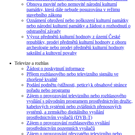
Obnova movité nebo nemovité národní kulturní
památky, která dále nebude posuzována v režimu
stavebního zákona
Oznámení ohrožení nebo poškození kulturní památky
nebo národní kulturní památky a žádost o rozhodnutí o
odstranění závady
Vývoz předmětů kulturní hodnoty z území České
republiky, prodej předmětů kulturní hodnoty z oboru
archeologie nebo prodej předmětů kulturní hodnoty
sakrální a kultovní povahy
Televize a rozhlas
Žádost o poskytnutí informace
Příjem rozhlasového nebo televizního signálu ve
zhoršené kvalitě
Podání podnětu (stížnosti, petice) k obsahové stránce
pořadu nebo programu
Zájem o provozování televizního nebo rozhlasového
vysílání s původním programem prostřednictvím družic,
kabelových systémů nebo zvláštních přenosových
systémů, a zemského digitálního vysílání
prostřednictvím vysílačů (DVB-T)
Zájem o provozování rozhlasového vysílání
prostřednictvím pozemních vysílačů
Zájem o provozování převzatého televizního nebo