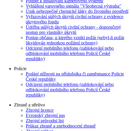
Podnět k instalování kamerového systému
Vyhlášení varovného signálu "Všeobecná výstraha"
Únik nebezpečné chemické látky do životního prostředí
Vyřazování stálých úkrytů civilní ochrany z evidence
úkrytového fondu
Údržba stálých úkrytů civilní ochrany - doporučený
postup pro vlastníky úkrytů
Postup občana, u kterého vznikl požár (nebyl-li požár
likvidován jednotkou požární ochrany)
Odcizení mobilního telefonu (zablokování nebo
odblokování mobilního telefonu Policií České
republiky)
Policie
Podání stížnosti na příslušníka či zaměstnance Policie
České republiky
Odcizení mobilního telefonu (zablokování nebo
odblokování mobilního telefonu Policií České
republiky)
Zbraně a střelivo
Zbrojní licence
Evropský zbrojní pas
Zbrojní průvodní list
Průkaz zbraně a znehodnocení zbraně