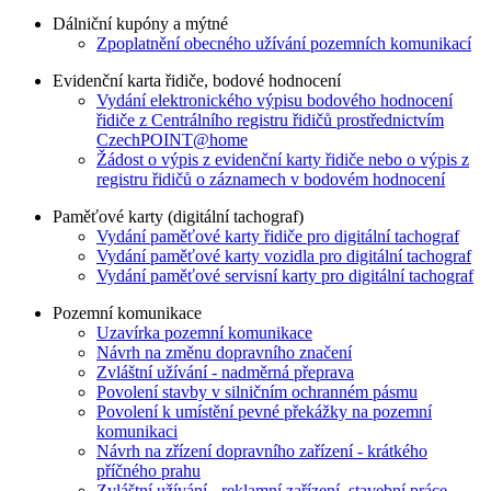
Dálniční kupóny a mýtné
Zpoplatnění obecného užívání pozemních komunikací
Evidenční karta řidiče, bodové hodnocení
Vydání elektronického výpisu bodového hodnocení
řidiče z Centrálního registru řidičů prostřednictvím
CzechPOINT@home
Žádost o výpis z evidenční karty řidiče nebo o výpis z
registru řidičů o záznamech v bodovém hodnocení
Paměťové karty (digitální tachograf)
Vydání paměťové karty řidiče pro digitální tachograf
Vydání paměťové karty vozidla pro digitální tachograf
Vydání paměťové servisní karty pro digitální tachograf
Pozemní komunikace
Uzavírka pozemní komunikace
Návrh na změnu dopravního značení
Zvláštní užívání - nadměrná přeprava
Povolení stavby v silničním ochranném pásmu
Povolení k umístění pevné překážky na pozemní
komunikaci
Návrh na zřízení dopravního zařízení - krátkého
příčného prahu
Zvláštní užívání - reklamní zařízení, stavební práce,