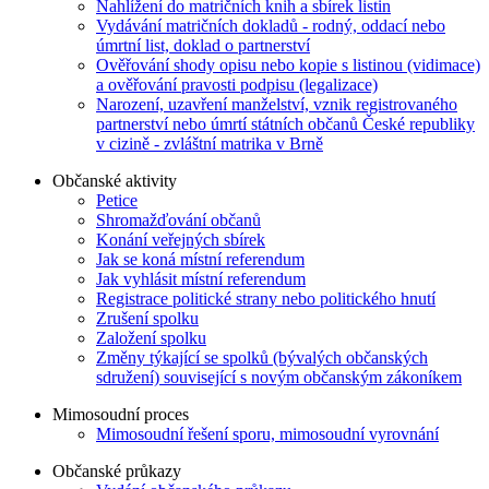
Nahlížení do matričních knih a sbírek listin
Vydávání matričních dokladů - rodný, oddací nebo
úmrtní list, doklad o partnerství
Ověřování shody opisu nebo kopie s listinou (vidimace)
a ověřování pravosti podpisu (legalizace)
Narození, uzavření manželství, vznik registrovaného
partnerství nebo úmrtí státních občanů České republiky
v cizině - zvláštní matrika v Brně
Občanské aktivity
Petice
Shromažďování občanů
Konání veřejných sbírek
Jak se koná místní referendum
Jak vyhlásit místní referendum
Registrace politické strany nebo politického hnutí
Zrušení spolku
Založení spolku
Změny týkající se spolků (bývalých občanských
sdružení) související s novým občanským zákoníkem
Mimosoudní proces
Mimosoudní řešení sporu, mimosoudní vyrovnání
Občanské průkazy