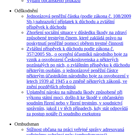
Vydání občanského průkazu
Odškodnění
Jednorázová peněžní částka (podle zákona č. 108/2009
Sb.) nahrazující příplatek k důchodu a zvláštní
příspěvek k důchodu
Zhoršení sociální situace v důsledku škody na zdraví
způsobené trestným činem, které zakládá právo na
poskytnutí peněžité pomoci obětem trestné činnosti
Zvláštní příspěvek k důchodu podle zákona č.
357/2005 Sb., o ocenění účastníků národního boje za
vznik a osvobození Československa a některých
pozůstalých po nich, o zvláštním příspěvku k důchodu
některým osobám, o jednorázové peněžní částce
některým účastníkům národního boje za osvobození v
letech 1939 až 1945 a o změně některých zákonů, ve
znění pozdějších předpisů
Uplatnění nároku na náhradu škody způsobené při
výkonu státní moci, došlo-li ke škodě v občanském
soudním řízení nebo v řízení trestním, v soudnictví
správním, jakož i v těch případech, kdy stát odpovídá
za postup notáře či soudního exekutora
Ombudsman
Stížnost občana na práci veřejné správy adresovaná
veřejnému ochránci práv (ombudsmanovi)