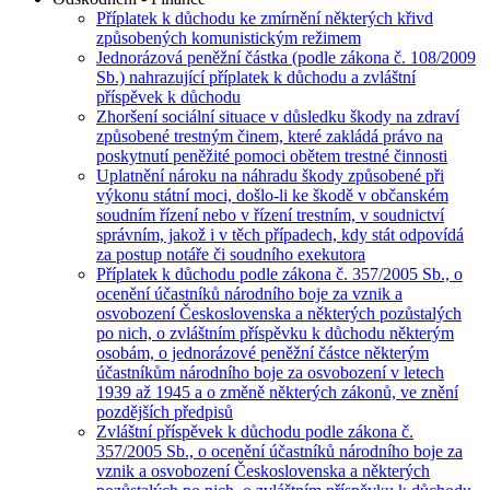
Příplatek k důchodu ke zmírnění některých křivd
způsobených komunistickým režimem
Jednorázová peněžní částka (podle zákona č. 108/2009
Sb.) nahrazující příplatek k důchodu a zvláštní
příspěvek k důchodu
Zhoršení sociální situace v důsledku škody na zdraví
způsobené trestným činem, které zakládá právo na
poskytnutí peněžité pomoci obětem trestné činnosti
Uplatnění nároku na náhradu škody způsobené při
výkonu státní moci, došlo-li ke škodě v občanském
soudním řízení nebo v řízení trestním, v soudnictví
správním, jakož i v těch případech, kdy stát odpovídá
za postup notáře či soudního exekutora
Příplatek k důchodu podle zákona č. 357/2005 Sb., o
ocenění účastníků národního boje za vznik a
osvobození Československa a některých pozůstalých
po nich, o zvláštním příspěvku k důchodu některým
osobám, o jednorázové peněžní částce některým
účastníkům národního boje za osvobození v letech
1939 až 1945 a o změně některých zákonů, ve znění
pozdějších předpisů
Zvláštní příspěvek k důchodu podle zákona č.
357/2005 Sb., o ocenění účastníků národního boje za
vznik a osvobození Československa a některých