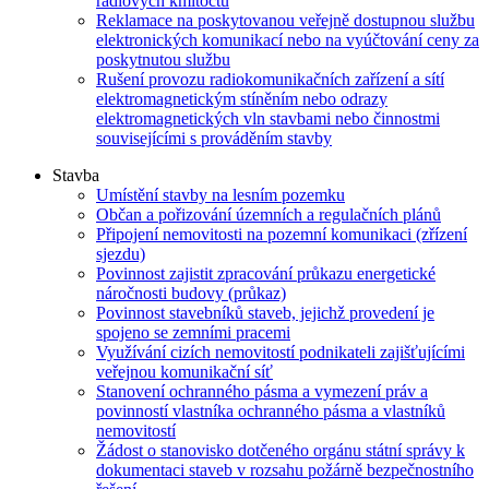
rádiových kmitočtů
Reklamace na poskytovanou veřejně dostupnou službu
elektronických komunikací nebo na vyúčtování ceny za
poskytnutou službu
Rušení provozu radiokomunikačních zařízení a sítí
elektromagnetickým stíněním nebo odrazy
elektromagnetických vln stavbami nebo činnostmi
souvisejícími s prováděním stavby
Stavba
Umístění stavby na lesním pozemku
Občan a pořizování územních a regulačních plánů
Připojení nemovitosti na pozemní komunikaci (zřízení
sjezdu)
Povinnost zajistit zpracování průkazu energetické
náročnosti budovy (průkaz)
Povinnost stavebníků staveb, jejichž provedení je
spojeno se zemními pracemi
Využívání cizích nemovitostí podnikateli zajišťujícími
veřejnou komunikační síť
Stanovení ochranného pásma a vymezení práv a
povinností vlastníka ochranného pásma a vlastníků
nemovitostí
Žádost o stanovisko dotčeného orgánu státní správy k
dokumentaci staveb v rozsahu požárně bezpečnostního