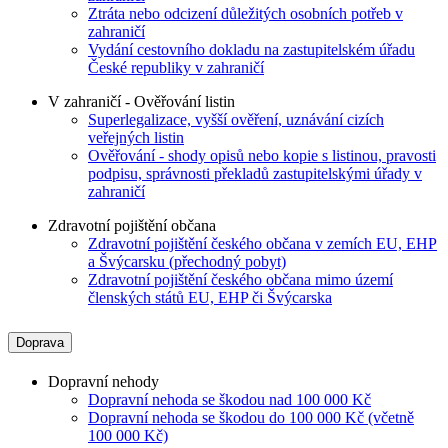
Ztráta nebo odcizení důležitých osobních potřeb v
zahraničí
Vydání cestovního dokladu na zastupitelském úřadu
České republiky v zahraničí
V zahraničí - Ověřování listin
Superlegalizace, vyšší ověření, uznávání cizích
veřejných listin
Ověřování - shody opisů nebo kopie s listinou, pravosti
podpisu, správnosti překladů zastupitelskými úřady v
zahraničí
Zdravotní pojištění občana
Zdravotní pojištění českého občana v zemích EU, EHP
a Švýcarsku (přechodný pobyt)
Zdravotní pojištění českého občana mimo území
členských států EU, EHP či Švýcarska
Doprava
Dopravní nehody
Dopravní nehoda se škodou nad 100 000 Kč
Dopravní nehoda se škodou do 100 000 Kč (včetně
100 000 Kč)