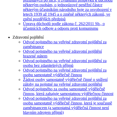
pozůstalých po nich, o zvláštním příspěvku k důchodu
některým osobám, o jednorázové peněžní částce
některým účastníkům národního boje za osvobození v
letech 1939 až 1945 a o změně některých zákonů, ve
znění pozdějších předpisů
Úprava důchodů podle zákona č. 262/2011 Sb., o
účastnících odboje a odporu proti komunismu
Zdravotní pojištění
Odvod pojistného na veřejné zdravotní pojištění za
zaměstnance
Odvod pojistného na veřejné zdravotní pojištění
hrazené státem
Odvod pojistného na veřejné zdravotní pojištění za
osobu bez zdanitelných příjmů
Odvod pojistného na veřejné zdravotní pojištění za
osobu samostatně výdělečně činnou
Žádost osoby samostatně výdělečně činné o snížení
zálohy na pojistné na veřejné zdravotní pojištění
Odvod pojistného za osobu samostatně výdělečně
činnou, která zahajuje samostatnou výdělečnou činnost
Odvod pojistného na veřejné zdravotní pojištění za
osobu samostatně výdělečně činnou, která je současně
zaměstnancem (a samostatná výdělečná činnost není
hlavním zdrojem příjmů)