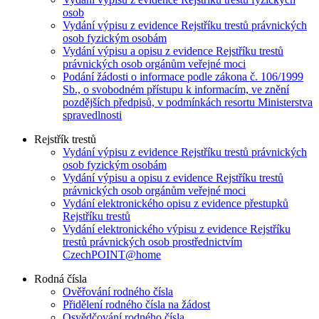
osob
Vydání výpisu z evidence Rejstříku trestů právnických
osob fyzickým osobám
Vydání výpisu a opisu z evidence Rejstříku trestů
právnických osob orgánům veřejné moci
Podání žádosti o informace podle zákona č. 106/1999
Sb., o svobodném přístupu k informacím, ve znění
pozdějších předpisů, v podmínkách resortu Ministerstva
spravedlnosti
Rejstřík trestů
Vydání výpisu z evidence Rejstříku trestů právnických
osob fyzickým osobám
Vydání výpisu a opisu z evidence Rejstříku trestů
právnických osob orgánům veřejné moci
Vydání elektronického opisu z evidence přestupků
Rejstříku trestů
Vydání elektronického výpisu z evidence Rejstříku
trestů právnických osob prostřednictvím
CzechPOINT@home
Rodná čísla
Ověřování rodného čísla
Přidělení rodného čísla na žádost
Osvědčování rodného čísla