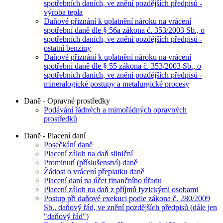
spotřebních daních, ve znění pozdějších předpisů -
výroba tepla
Daňové přiznání k uplatnění nároku na vrácení
spotřební daně dle § 56a zákona č. 353/2003 Sb., o
spotřebních daních, ve znění pozdějších předpisů -
ostatní benziny
Daňové přiznání k uplatnění nároku na vrácení
spotřební daně dle § 55 zákona č. 353/2003 Sb., o
spotřebních daních, ve znění pozdějších předpisů -
mineralogické postupy a metalurgické procesy
Daně - Opravné prostředky
Podávání řádných a mimořádných opravných
prostředků
Daně - Placení daní
Posečkání daně
Placení záloh na daň silniční
Prominutí (příslušenství) daně
Žádost o vrácení přeplatku daně
Placení daní na účet finančního úřadu
Placení záloh na daň z příjmů fyzickými osobami
Postup při daňové exekuci podle zákona č. 280/2009
Sb., daňový řád, ve znění pozdějších předpisů (dále jen
"daňový řád")