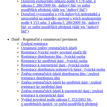
Doručení exekučního příkazu podle § 178 odst. 4
zákona č. 280/2009 Sb., daňový řád, ve znění
pozdějších předpisů (dále jen "daňový řád")
Doručení vyrozumění o výši daňových nedoplatků a
upozornění na následky spojené s jejich neuhrazením
podle § 153 odst. 3 zákona č. 280/2009 Sb., daňový
řád, ve znění pozdějších předpisů (dále jen "daňový
řád")
Daně - Registrační a oznamovací povinnost
Zrušení registrace
Oznámení změny registračních údajů
Registrace fyzické osoby povinné značit líh
Registrace distributora lihu - fyzická osoba
Registrace ke spotřební dani - fyzická osoba
Registrace k energetické dani - fyzická osoba
Registrace distributora pohonných hmot - fyzická osoba
Změna registračních údajů distributora lihu / zrušení
registrace distributora lihu
Změna registračních údajů ke spotřební dani / zrušení
registrace ke spotřební dani
Změna registračních údajů k energetické dani / zrušení
registrace k energetické dani
Vydání povolení podle zákona č. 353/2003 Sb.,
o spotřebních daních, ve znění pozdějších předpisů