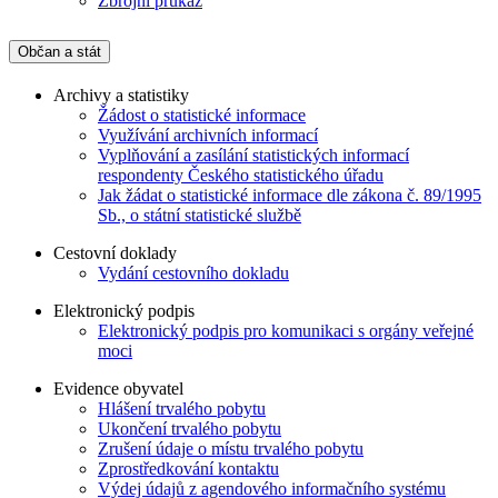
Zbrojní průkaz
Občan a stát
Archivy a statistiky
Žádost o statistické informace
Využívání archivních informací
Vyplňování a zasílání statistických informací
respondenty Českého statistického úřadu
Jak žádat o statistické informace dle zákona č. 89/1995
Sb., o státní statistické službě
Cestovní doklady
Vydání cestovního dokladu
Elektronický podpis
Elektronický podpis pro komunikaci s orgány veřejné
moci
Evidence obyvatel
Hlášení trvalého pobytu
Ukončení trvalého pobytu
Zrušení údaje o místu trvalého pobytu
Zprostředkování kontaktu
Výdej údajů z agendového informačního systému