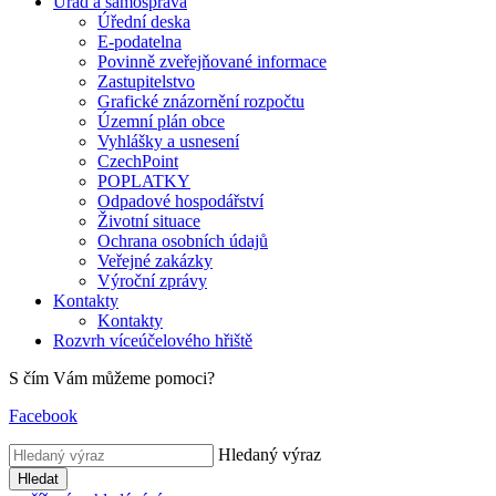
Úřad a samospráva
Úřední deska
E-podatelna
Povinně zveřejňované informace
Zastupitelstvo
Grafické znázornění rozpočtu
Územní plán obce
Vyhlášky a usnesení
CzechPoint
POPLATKY
Odpadové hospodářství
Životní situace
Ochrana osobních údajů
Veřejné zakázky
Výroční zprávy
Kontakty
Kontakty
Rozvrh víceúčelového hřiště
S čím Vám můžeme pomoci?
Facebook
Hledaný výraz
Hledat