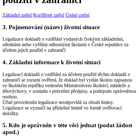
Základní znění
Rozšířené znění
Úplné znění
3. Pojmenování (název) životní situace
Legalizace dokladů o vzdělání vydaných českými základními,
středními nebo vyššími odbornými školami v České republice za
účelem jejich použití v zahraničí
4. Základní informace k životní situaci
Legalizací dokladů o vzdělání za účelem použití těchto dokladů v
zahraničí se rozumí ověření, že doklad byl vydán školou zapsanou
ve školském rejstříku vedeném Ministerstvem školství, mládeže a
tělovýchovy, v souladu s právními předpisy, a podepsán oprávněnou
osobou.
Úřad provedením legalizace neodpovídá za obsah listiny.
Legalizace se vyznačí na příslušné listině ve formě ověřovací
doložky.
5. Kdo je oprávněn v této věci jednat (podat žádost
apod.)