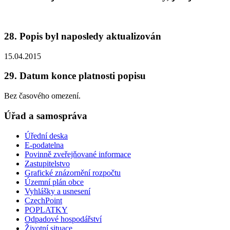
28. Popis byl naposledy aktualizován
15.04.2015
29. Datum konce platnosti popisu
Bez časového omezení.
Úřad a samospráva
Úřední deska
E-podatelna
Povinně zveřejňované informace
Zastupitelstvo
Grafické znázornění rozpočtu
Územní plán obce
Vyhlášky a usnesení
CzechPoint
POPLATKY
Odpadové hospodářství
Životní situace