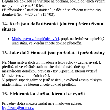
Legalizace dokladů se vyřizuje na počkání, pokud od jejich vydání
neuplynulo více než 10 let.
Při předkládání starších dokladů je účelné se předem telefonicky
domluvit (tel.: +420 234 811 703).
14. Kteří jsou další účastníci (dotčení) řešení životní
situace
Ministerstvo zahraničních věcí
, popř. následně zastupitelský
úřad státu, ve kterém chcete doklad předložit.
15. Jaké další činnosti jsou po žadateli požadovány
Na Ministerstvu školství, mládeže a tělovýchovy žádné, avšak k
předložení ve většině států musíte doklad následně opatřit
mezinárodní doložkou pravosti - tzv. Apostille, kterou vydává
Ministerstvo zahraničních věcí.
V případě superlegalizace ještě následuje ověření zastupitelským
úřadem státu, ve kterém chcete doklad předložit.
16. Elektronická služba, kterou lze využít
Případný dotaz můžete zaslat na e-mailovou adresu:
legalizace@msmt.cz
.