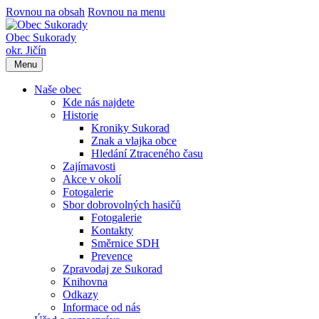
Rovnou na obsah
Rovnou na menu
Obec Sukorady
okr. Jičín
Menu
Naše obec
Kde nás najdete
Historie
Kroniky Sukorad
Znak a vlajka obce
Hledání Ztraceného času
Zajímavosti
Akce v okolí
Fotogalerie
Sbor dobrovolných hasičů
Fotogalerie
Kontakty
Směrnice SDH
Prevence
Zpravodaj ze Sukorad
Knihovna
Odkazy
Informace od nás