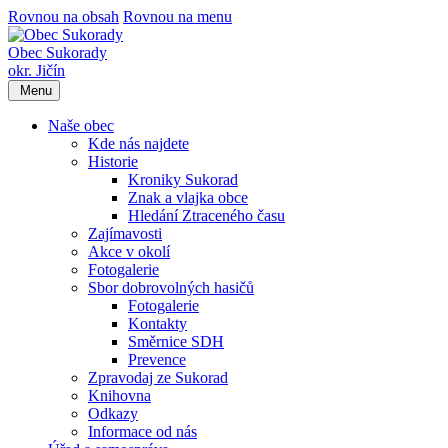
Rovnou na obsah
Rovnou na menu
Obec Sukorady
okr. Jičín
Menu
Naše obec
Kde nás najdete
Historie
Kroniky Sukorad
Znak a vlajka obce
Hledání Ztraceného času
Zajímavosti
Akce v okolí
Fotogalerie
Sbor dobrovolných hasičů
Fotogalerie
Kontakty
Směrnice SDH
Prevence
Zpravodaj ze Sukorad
Knihovna
Odkazy
Informace od nás