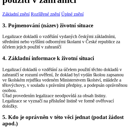
Základní znění
Rozšířené znění
Úplné znění
3. Pojmenování (název) životní situace
Legalizace dokladů o vzdělání vydaných českými základními,
středními nebo vyššími odbornými školami v České republice za
účelem jejich použití v zahraničí
4. Základní informace k životní situaci
Legalizací dokladů o vzdělání za účelem použití těchto dokladů v
zahraničí se rozumí ověření, že doklad byl vydán školou zapsanou
ve školském rejstříku vedeném Ministerstvem školství, mládeže a
tělovýchovy, v souladu s právními předpisy, a podepsán oprávněnou
osobou.
Úřad provedením legalizace neodpovídá za obsah listiny.
Legalizace se vyznačí na příslušné listině ve formě ověřovací
doložky.
5. Kdo je oprávněn v této věci jednat (podat žádost
apod.)