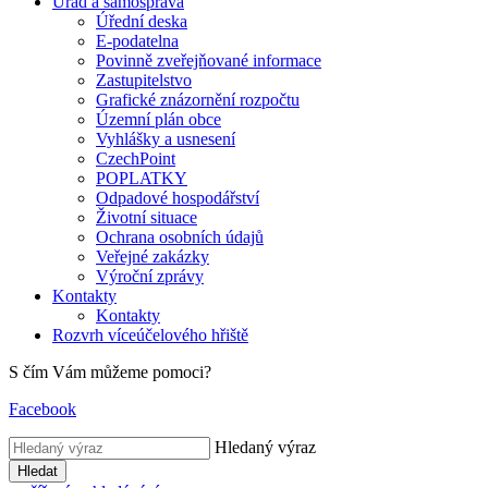
Úřad a samospráva
Úřední deska
E-podatelna
Povinně zveřejňované informace
Zastupitelstvo
Grafické znázornění rozpočtu
Územní plán obce
Vyhlášky a usnesení
CzechPoint
POPLATKY
Odpadové hospodářství
Životní situace
Ochrana osobních údajů
Veřejné zakázky
Výroční zprávy
Kontakty
Kontakty
Rozvrh víceúčelového hřiště
S čím Vám můžeme pomoci?
Facebook
Hledaný výraz
Hledat