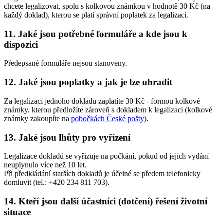
chcete legalizovat, spolu s kolkovou známkou v hodnotě 30 Kč (na
každý doklad), kterou se platí správní poplatek za legalizaci.
11. Jaké jsou potřebné formuláře a kde jsou k
dispozici
Předepsané formuláře nejsou stanoveny.
12. Jaké jsou poplatky a jak je lze uhradit
Za legalizaci jednoho dokladu zaplatíte 30 Kč - formou kolkové
známky, kterou předložíte zároveň s dokladem k legalizaci (kolkové
známky zakoupíte na
pobočkách České pošty
).
13. Jaké jsou lhůty pro vyřízení
Legalizace dokladů se vyřizuje na počkání, pokud od jejich vydání
neuplynulo více než 10 let.
Při předkládání starších dokladů je účelné se předem telefonicky
domluvit (tel.: +420 234 811 703).
14. Kteří jsou další účastníci (dotčení) řešení životní
situace