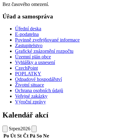
Bez časového omezení.
Úřad a samospráva
Úřední deska
E-podatelna
Povinně zveřejňované informace
Zastupitelstvo
Grafické znázornění rozpočtu
Územní plán obce
Vyhlášky a usnesení
CzechPoint
POPLATKY
Odpadové hospodářství
Životní situace
Ochrana osobních údajů
Veřejné zakázky
Výroční zprávy
Kalendář akcí
Srpen
2026
Po
Út
St
Čt
Pá
So
Ne